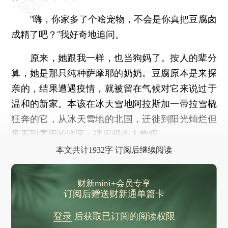
“嗨，你家多了个啥宠物，不会是你真把豆腐卤
成精了吧？”我好奇地追问。
原来，她跟我一样，也当狗妈了。按人的辈分
算，她是那只纯种萨摩耶的奶奶。豆腐原本是来探
亲的，结果遭遇疫情，就被留在气候对它来说过于
温和的新家。本该在冰天雪地阿拉斯加一带拉雪橇
狂奔的它，从冰天雪地的北国，迁徙到阳光灿烂但
见不到雪原的湾区，适应得令人赞叹。
本文共计1932字 订阅后继续阅读
财新mini+会员专享
订阅后赠送财新通单篇卡
登录
后获取已订阅的阅读权限