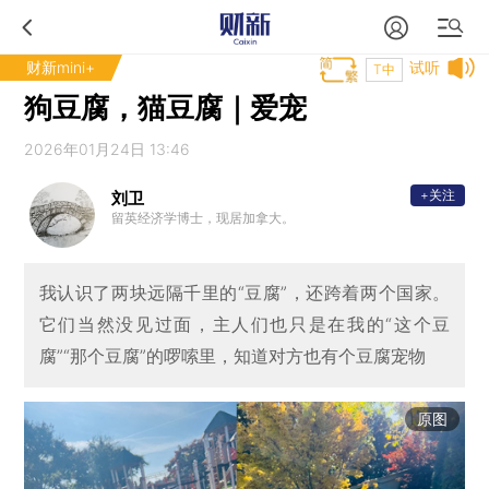
财新mini+
试听
T中
狗豆腐，猫豆腐｜爱宠
2026年01月24日 13:46
+关注
刘卫
留英经济学博士，现居加拿大。
我认识了两块远隔千里的“豆腐”，还跨着两个国家。
它们当然没见过面，主人们也只是在我的“这个豆
腐”“那个豆腐”的啰嗦里，知道对方也有个豆腐宠物
原图