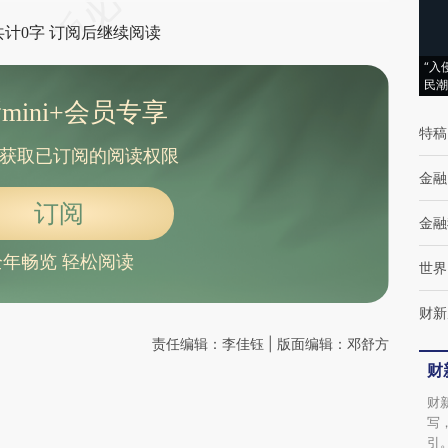
共计0字 订阅后继续阅读
“入
民潮
mini+会员专享
特稿
获取已订阅的阅读权限
金融
订阅
金融
全年畅览 轻松阅读
世界
财新
责任编辑：李佳钰 | 版面编辑：邓舒方
财
财
写
引