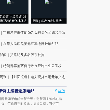
侵”还是“人道危机” 难
撕裂西班牙飞地休达
显影｜瓜农的漫长等待
｜
宇树发行市值610亿 先行者的加速和考验
｜
在岸人民币兑美元汇率连日升破6.75
我闻
｜
艾路明及多名股东被拘
｜
特朗普再签两份行政令限制出生公民权
周刊
｜
【封面报道】电力现货市场元年突进
新网主编精选版电邮
样例
新网新闻版电邮全新升级！财新网主编精心编
，每个工作日定时投递，篇篇重磅，可信可
。