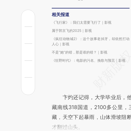
相关报道
《飞行家》：我们太需要飞行了｜影视
属于郭京飞的2025｜影视
《疯狂动物城2》：这个故事老掉牙，却依然打动
人心｜影视
不是“她”的错，那是谁的错？｜影视
《狂野时代》：电影的污名、挽歌与预言｜影视
卞灼还记得，大学毕业后，他
藏南线318国道，2100多公
藏，天空下起暴雨，山体滑坡阻
才翻过山头。