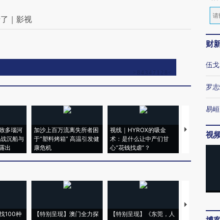
行了｜影视
财
伍戈
罗志
易峘
致多瑙河
加沙上百万流离失所者困
视线｜HYROX的吸金
马航飞行员
视
二战沉船与
于“塑料烤箱” 高温引发健
术：是什么让中产们甘
粒摇头丸 尿
露出
康危机
心“花钱找虐”？
毒品
【推广】走
找100种
【特别呈现】澳门全力探
【特别呈现】《东莞，人
会，让数智科