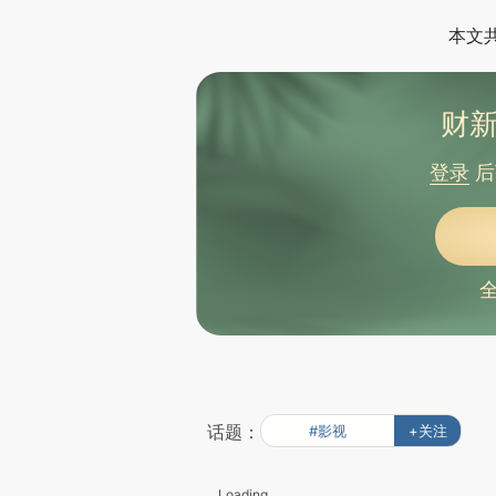
本文
财新
登录
后
话题：
#影视
+关注
Loading...