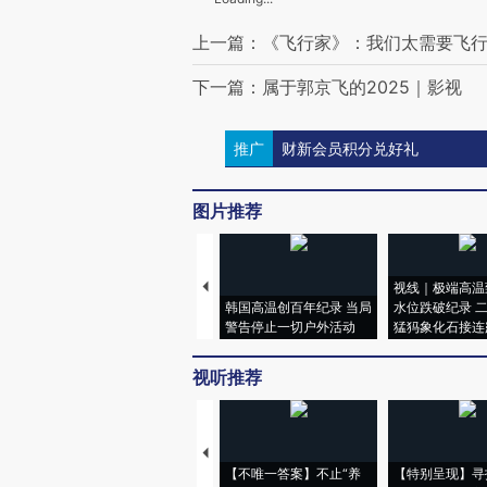
上一篇：《飞行家》：我们太需要飞
下一篇：属于郭京飞的2025｜影视
推广
财新会员积分兑好礼
图片推荐
视线｜极端高温
韩国高温创百年纪录 当局
水位跌破纪录 
警告停止一切户外活动
猛犸象化石接连
视听推荐
【不唯一答案】不止“养
【特别呈现】寻