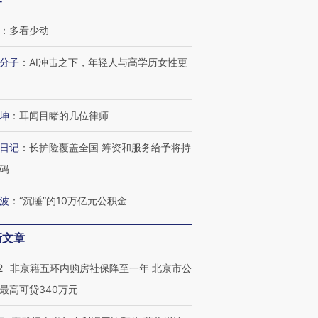
客
有意思的生活方式·第三对
住三大增长引擎是什么？
有意思的
：
多看少动
分子
：
AI冲击之下，年轻人与高学历女性更
坤
：
耳闻目睹的几位律师
日记
：
长护险覆盖全国 筹资和服务给予将持
码
波
：
“沉睡”的10万亿元公积金
新文章
2
非京籍五环内购房社保降至一年 北京市公
最高可贷340万元