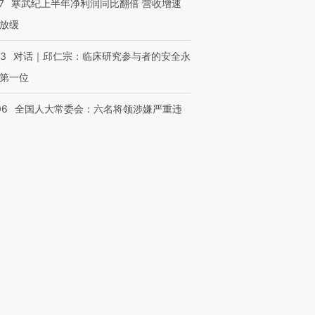
7
寒武纪上半年净利润同比翻倍 营收增速
放缓
53
对话｜邱仁宗：临床研究参与者的安全永
第一位
06
全国人大常委会：六名将领涉嫌严重违
法 被罢免全国人大代表
43
7月美国劳动力市场意外放缓 岗位减少
3万个失业率降至4.1%
14
海外金融专才回流香港 外籍工作签证翻
2
宁德时代宜春锂矿仍处停产状态 其动向
国内锂资源供需格局