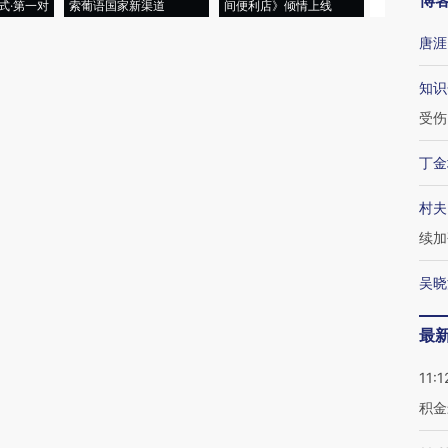
博
式·第一对
索葡语国家新渠道
间便利店》倾情上线
业
唐涯
知识
受伤
丁金
村夫
续加
吴晓
最
11:1
积金