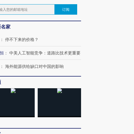
订阅
新名家
：
停不下来的价格？
恒
：
中美人工智能竞争：道路比技术更重要
：
海外能源供给缺口对中国的影响
跨国走私7万
视线｜被称为“蟑螂”的印
视线｜“入侵”还是“人道危
频
检体内含3种
度Z世代 用街头抗争将教
机”？难民潮撕裂西班牙
秘鲁纳斯
育部长拱下台
飞地休达
13人遇难
进第四届链博
【商旅对话】华住集团
技“链”接产
【特别呈现】寻找100种
CFO：不靠规模取胜，华
【特别呈