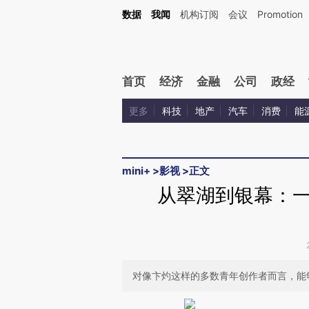
数据
我闻
机构订阅
会议
Promotion
首页
经济
金融
公司
政经
更多
科技
地产
汽车
消费
能
mini+
>
影视
>
正文
从翠湖到银幕：
对像卞灼这样的多数青年创作者而言，能