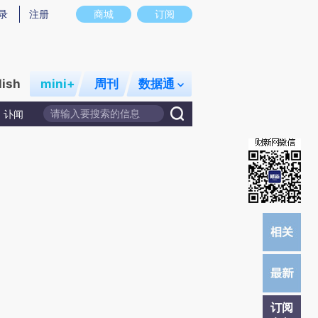
录
注册
商城
订阅
lish
mini+
周刊
数据通
讣闻
订阅