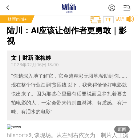
财新mini+
试听
T中
陆川：AI应该让创作者更勇敢｜影
视
文｜财新 张梅婷
2026年02月06日 18:00
“你越深入地了解它，它会越精彩无限地帮助到你……
现在整个行业跌到‘贫困线’以下，我觉得恰恰好电影就
快出来了。因为那些心里最有话要说而且挣扎着要去
拍电影的人，一定会带来特别血淋淋、有质感、有汗
味、有泪水的电影”
原图
hi!shorts对谈现场。从左到右依次为：制片人王潇