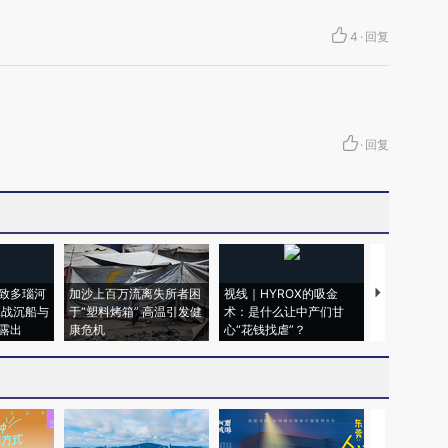
4
·
回复
·
回复
致多瑙河
加沙上百万流离失所者困
视线｜HYROX的吸金
马航飞行员
二战沉船与
于“塑料烤箱” 高温引发健
术：是什么让中产们甘
粒摇头丸 尿
露出
康危机
心“花钱找虐”？
毒品