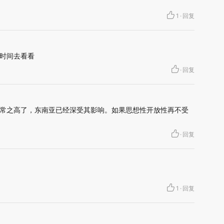
1
·
回复
时间去看看
·
回复
常之高了，东南亚已经深受其影响。如果思想性开放性再不受
·
回复
1
·
回复