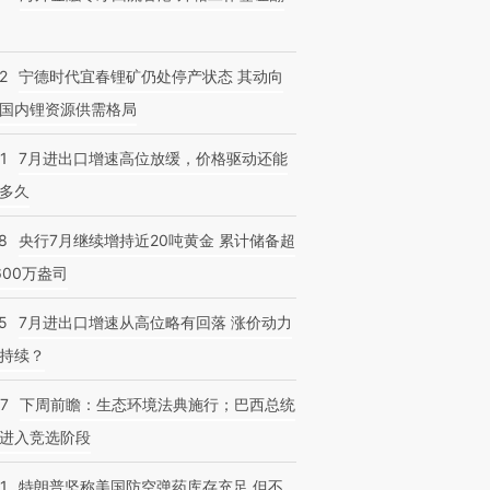
2
宁德时代宜春锂矿仍处停产状态 其动向
国内锂资源供需格局
1
7月进出口增速高位放缓，价格驱动还能
多久
8
央行7月继续增持近20吨黄金 累计储备超
600万盎司
5
7月进出口增速从高位略有回落 涨价动力
持续？
07
下周前瞻：生态环境法典施行；巴西总统
进入竞选阶段
1
特朗普坚称美国防空弹药库存充足 但不