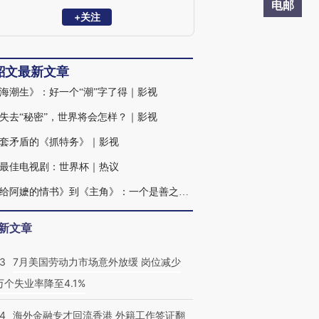
电邮
+关注
韶文最新文章
海潮生》：好一个“潮”字了得｜影视
失去“秘密”，世界将会怎样？｜影视
套矛盾的《抓特务》｜影视
最佳电视剧：世界杯｜热议
从《给阿嬷的情书》到《主角》：一个是善之果，一个是恶之花｜影视
新文章
43
7月美国劳动力市场意外放缓 岗位减少
3万个失业率降至4.1%
14
海外金融专才回流香港 外籍工作签证翻