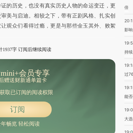
考证的历史，也没有真实历史人物的命运变迁，更
倍
史审美与启迪。相较之下，带有正剧风格、扎实创
20:1
仅让观众们看得过瘾，更是与那些金玉其外、败絮
影响
19:5
1937字 订阅后继续阅读
持续
19:1
mini+会员专享
过7
后赠送财新通单篇卡
19:1
获取已订阅的阅读权限
能否
订阅
19:
大选
全年畅览 轻松阅读
19:0