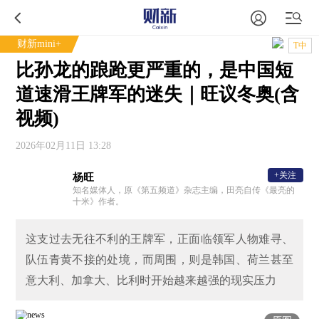
财新mini+
T中
比孙龙的踉跄更严重的，是中国短
道速滑王牌军的迷失｜旺议冬奥(含
视频)
2026年02月11日 13:28
+关注
杨旺
知名媒体人，原《第五频道》杂志主编，田亮自传《最亮的
十米》作者。
这支过去无往不利的王牌军，正面临领军人物难寻、
队伍青黄不接的处境，而周围，则是韩国、荷兰甚至
意大利、加拿大、比利时开始越来越强的现实压力