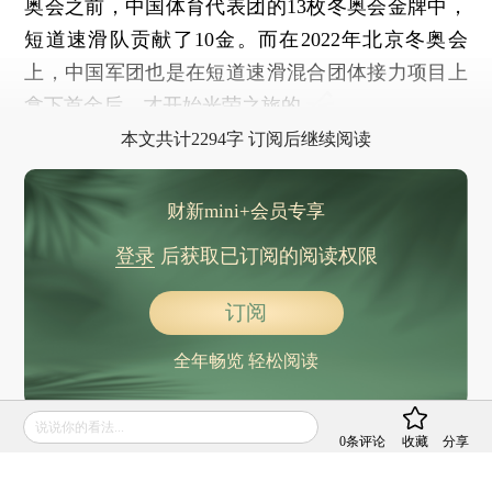
奥会之前，中国体育代表团的13枚冬奥会金牌中，
短道速滑队贡献了10金。而在2022年北京冬奥会
上，中国军团也是在短道速滑混合团体接力项目上
拿下首金后，才开始光荣之旅的。
本文共计2294字 订阅后继续阅读
财新mini+会员专享
登录
后获取已订阅的阅读权限
订阅
全年畅览 轻松阅读
说说你的看法...
0
条评论
收藏
分享
责任编辑：张兰太 | 版面编辑：邓舒方