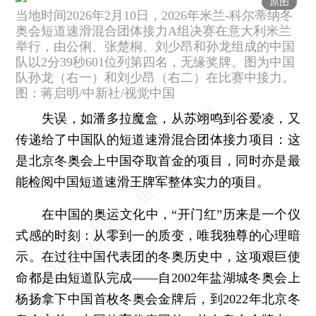
原图
当地时间2026年2月10日，2026年米兰-科尔蒂纳冬
奥会短道速滑混合团体接力A组决赛在意大利米兰
举行，由公俐、张楚桐、刘少昂和孙龙组成的中国
队以2分39秒601位列第四名，无缘奖牌。图为中国
队孙龙（右一）和刘少昂（右二）在比赛中接力。
图：蒋启明/中新社/视觉中国
失误，如潘多拉魔盒，从苏翊鸣到谷爱凌，又
传递给了中国队的短道速滑混合团体接力项目：这
是北京冬奥会上中国夺取首金的项目，同时亦是最
能检阅中国短道速滑王牌军整体实力的项目。
在中国的奥运文化中，“开门红”历来是一个仪
式感的时刻：从零到一的质变，唯我独尊的心理暗
示。在过往中国代表团的冬奥历史中，这项艰巨使
命都是由短道队完成——自2002年盐湖城冬奥会上
杨扬拿下中国首枚冬奥会金牌后，到2022年北京冬