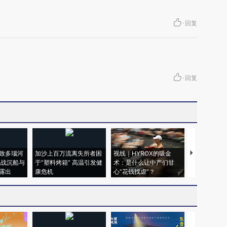
·
回复
·
回复
致多瑙河
加沙上百万流离失所者困
视线｜HYROX的吸金
马航飞行员
二战沉船与
于“塑料烤箱” 高温引发健
术：是什么让中产们甘
粒摇头丸 尿
露出
康危机
心“花钱找虐”？
毒品