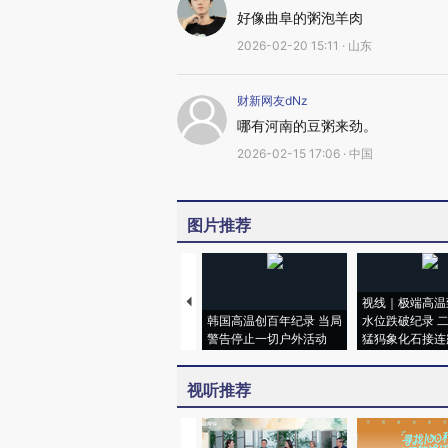
好像曲阜的粥泡羊肉
2026-02-20 15:11 · 山东
财新网友dNz
哪有河南的豆粥来劲。
2026-02-15 17:06 · 中国
图片推荐
视线｜极端高温
韩国高温创百年纪录 当局
水位跌破纪录 
警告停止一切户外活动
猛犸象化石接连
视听推荐