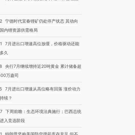
2
宁德时代宜春锂矿仍处停产状态 其动向
国内锂资源供需格局
1
7月进出口增速高位放缓，价格驱动还能
多久
8
央行7月继续增持近20吨黄金 累计储备超
600万盎司
5
7月进出口增速从高位略有回落 涨价动力
持续？
07
下周前瞻：生态环境法典施行；巴西总统
进入竞选阶段
1
特朗普坚称美国防空弹药库存充足 但不