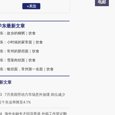
·故乡风物长》《老朱煮酒》《愿孩子过好
电邮
你的世界》等书。
+关注
学东最新文章
东：故乡的糊粥｜饮食
东：小时候的家常面｜饮食
东：常州的那些面｜饮食
东：雪菜肉丝面｜饮食
东：银丝面，常州第一名面｜饮食
新文章
43
7月美国劳动力市场意外放缓 岗位减少
3万个失业率降至4.1%
14
海外金融专才回流香港 外籍工作签证翻