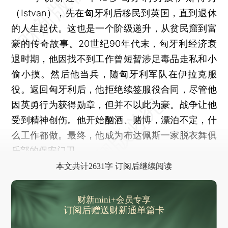
（Istvan），先在匈牙利后移民到英国，直到退休
的人生起伏。这也是一个阶级递升，从贫民窟到富
豪的传奇故事。20世纪90年代末，匈牙利经济衰
退时期，他因找不到工作曾短暂涉足毒品走私和小
偷小摸。然后他当兵，随匈牙利军队在伊拉克服
役。返回匈牙利后，他拒绝续签服役合同，尽管他
因英勇行为获得勋章，但并不以此为豪。战争让他
受到精神创伤。他开始酗酒、赌博，漂泊不定，什
么工作都做。最终，他成为布达佩斯一家脱衣舞俱
乐部的保安门卫。
本文共计2631字 订阅后继续阅读
财新mini+会员专享
订阅后赠送财新通单篇卡