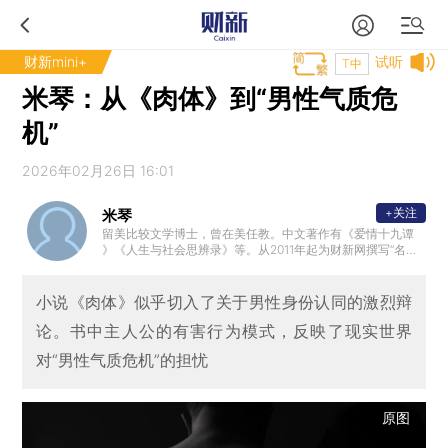
财新mini+
试听
T中
米琴：从《肉体》到“男性气质危
机”
2026年02月26日 16:01
+关注
米琴
留美比较文学博士，曾在美任教。中文著作有《爱情十九谭
》《人生与社会思辨录》等。从2011年起为财新网撰写“名著
的启示”专栏。
小说《肉体》似乎切入了关于男性身份认同的激烈辩
论。书中主人公的有害行为模式，反映了现实世界
对“男性气质危机”的担忧
原图