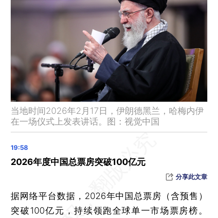
北方多地将现较强降雪，江南、华南降雨频繁
特朗普：心中已有可执掌伊朗政权的“合适人选”
李在明低价卖房：面积164平方米，挂牌价约1388万元人民币
尽快撤离！外交部、中国驻伊朗使领馆公布撤离通道
国际原子能机构理事会将于3月2日召开关于伊朗的特别会议
三大航发布关于部分中东航线非自愿退改规定的通知
全国政协会议议程来了
当地时间2026年2月17日，伊朗德黑兰，哈梅内伊
伊朗最高领袖哈梅内伊遇袭身亡
在一场仪式上发表讲话。图：视觉中国
美以称哈梅内伊已“不在人世”，伊方说法不一
古特雷斯在安理会伊朗局势紧急会议上呼吁立即停火 重返谈判
今起开放转移撤离人员登记 中国驻以色列大使馆发布通知
2026年度中国总票房突破100亿元
伊朗外长：可能有一两位指挥官牺牲
分享此文章
联合国就伊朗局势发声，安理会应中俄要求紧急开会
据网络平台数据，2026年中国总票房（含预售）
以媒：伊朗革命卫队总司令和国防部长身亡
突破100亿元，持续领跑全球单一市场票房榜。