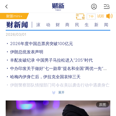
财新mini+
试听
T中
滚动财商民生新闻
2026/03/01
2026年度中国总票房突破100亿元
伊朗总统发表声明
丰配友破纪录 中国男子马拉松进入“205”时代
中办印发关于做好“七一勋章”提名和全国“两优一先”推荐工作的通知
哈梅内伊身亡后，伊拉克全国哀悼三天
伊朗警察部队情报部门司令在美以袭击行动中遇袭身亡
展开
伊朗方面称伊朗总统等将临时代行最高领袖职权
伊朗官员：将选举新的最高领袖
原图
伊朗伊斯兰革命卫队：已袭击27个美军基地和以军总司令部等地