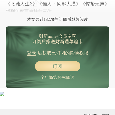
外交部就美以军事打击伊朗答问，中方呼吁立即停止军事行动
《飞驰人生3》《镖人：风起大漠》《惊蛰无声》
全球多家公司宣布：暂停石油与燃料船只通过霍尔木兹海峡
暂列年度票房榜前三位。
未来9年最后一次！3月2日公众肉眼可赏月掩轩辕十四
本文共计13278字 订阅后继续阅读
中国海警位中国黄岩岛领海及周边区域执法巡查
控制和消除重点地方病危害！16部门联合印发方案
财新mini+会员专享
订阅后赠送财新通单篇卡
3月1日起，539项国家标准开始实施
商务部公布对原产于加拿大的进口油菜籽反倾销调查的最终裁定
登录
后获取已订阅的阅读权限
打击冒用“全国”等字样命名 去年共取缔各类非法社会组织203个
订阅
杭州两只大熊猫“半半”“香果”先后死亡，官方通报死因
全年畅览 轻松阅读