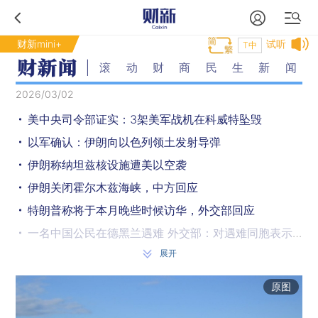
财新mini+
试听
T中
滚动财商民生新闻
2026/03/02
美中央司令部证实：3架美军战机在科威特坠毁
以军确认：伊朗向以色列领土发射导弹
伊朗称纳坦兹核设施遭美以空袭
伊朗关闭霍尔木兹海峡，中方回应
特朗普称将于本月晚些时候访华，外交部回应
一名中国公民在德黑兰遇难 外交部：对遇难同胞表示哀悼
展开
A股沪指收红，石油天然气板块大涨
美股一周前瞻：2月非农发布 特朗普会见科技巨头
原图
以色列轰炸黎巴嫩