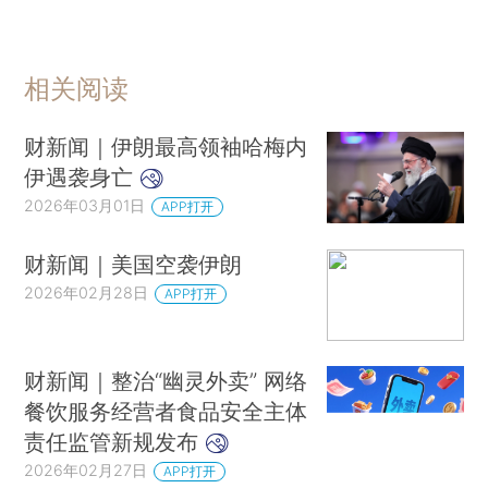
以色列总理：未来几天对伊朗打击力度会进一步加强
伊朗外长：新任最高领袖将在“一或两天”内被选出
特朗普称不达目标不停战 伊朗称何时停战由伊方决定
相关阅读
晨读荐闻（国内、国际消息28条）
财新闻｜伊朗最高领袖哈梅内
蔚来芯片子公司首轮融资超20亿元 合肥国投和IDG资本等参投
伊遇袭身亡
行业承受库存压力 车企春节后多措施促销
2026年03月01日
APP打开
注册会计师法修正 加大对审计造假等处罚力度
军用AI争论引发抵制风潮 OpenAI、Anthropic和美国国防部连发回应
财新闻｜美国空袭伊朗
2026年02月28日
APP打开
财新闻｜整治“幽灵外卖” 网络
餐饮服务经营者食品安全主体
责任监管新规发布
2026年02月27日
APP打开