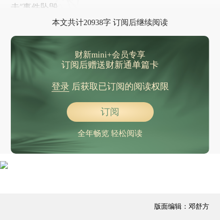
以色列博物馆称已转移重要文物 场馆将关闭
击”事件坠毁，
18名中国公民自伊朗撤离至阿塞拜疆
本文共计20938字 订阅后继续阅读
王楚钦夺得WTT新加坡大满贯男单冠军
3月2日—8日，黄山风景区等面向全球女性游客免门票
财新mini+会员专享
订阅后赠送财新通单篇卡
以军宣布对伊朗首都发动新一轮空袭
北京国安夺得中国足协超级杯冠军
登录
后获取已订阅的阅读权限
3月1日起珠江等内陆水域进入春季禁渔期
订阅
经中央军委批准，全军启用《预备役人员证》
王毅同俄罗斯外长拉夫罗夫通电话，谈伊朗局势
全年畅览 轻松阅读
美以袭击伊朗，有中国公民受伤，外交部紧急提醒
伊朗最高领袖哈梅内伊遇袭身亡，中方回应
中国首个人形机器人与具身智能标准体系发布
孙颖莎夺冠，国乒包揽WTT新加坡大满贯女单冠亚军
版面编辑：邓舒方
两连胜，中国男篮世预赛逆转战胜中国台北队