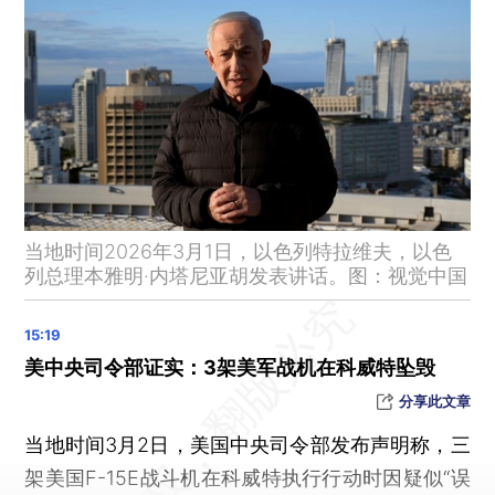
国际油价、黄金白银，全线高开
中国驻伊朗大使馆最新通报：这些通道可撤离
伊朗前总统内贾德的死亡消息被其家属和亲信否认
伊朗最高国家安全委员会秘书拉里贾尼：不会与美国进行谈判
拉里贾尼：伊朗无意侵犯邻国主权
日本火山列岛地区发生5.9级地震 震源深度10千米
英首相表示同意美国使用英军事基地
当地时间2026年3月1日，以色列特拉维夫，以色
商务部回应英制裁中国企业：将采取必要措施 坚决维护正当合法权益
列总理本雅明·内塔尼亚胡发表讲话。图：视觉中国
十四届全国人大四次会议新闻发布会3月4日举行
国家税务总局发布服务全国统一大市场建设六项举措成果
以军：已完成对伊朗各条战线所有高级领导层“清除行动”
美中央司令部证实：3架美军战机在科威特坠毁
美总统称美军在对伊行动中打死48名伊朗指挥官
分享此文章
3名美国军人在对伊朗军事行动中死亡
当地时间3月2日，美国中央司令部发布声明称，三
伊朗军方称美“林肯”号航母遭到伊朗4枚弹道导弹袭击，美军否认
架美国F-15E战斗机在科威特执行行动时因疑似“误