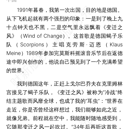
1991年暮春，我第一次出国，目的地是德国。
从下飞机起就有两个强烈的印象：一是到了晚上九
十点钟天也不黑，二是空气里永远飘着《变迁之
风》（Wind of Change）。这首歌是德国蝎子乐
队（Scorpions）主唱克劳斯·迈恩（Klaus
Meine）1989年参加完莫斯科摇滚音乐节后在返德
途中即兴创作的，他说自己预见到了一个充满希望
的世界。
我到德国这年，正赶上戈尔巴乔夫在克里姆林
宫接见了蝎子乐队，《变迁之风》被称为“冷战”终
结主题歌而风靡全球，也成了我的“耳虫”：“世界在
走近，你是否曾经这样想过，我们能够如此之近，
就像兄弟。前程就在空中，我能随时随地感受到，
它随那变迁之风一起吹过。”34年后再听这首歌，