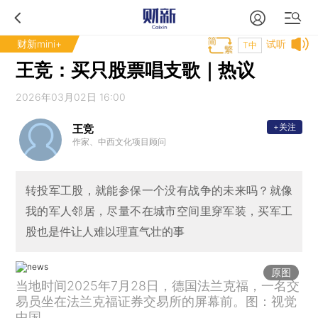
财新mini+
试听
T中
王竞：买只股票唱支歌｜热议
2026年03月02日 16:00
+关注
王竞
作家、中西文化项目顾问
转投军工股，就能参保一个没有战争的未来吗？就像
我的军人邻居，尽量不在城市空间里穿军装，买军工
股也是件让人难以理直气壮的事
原图
当地时间2025年7月28日，德国法兰克福，一名交
易员坐在法兰克福证券交易所的屏幕前。图：视觉
中国