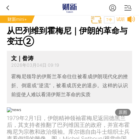
财新mini+
试听
T中
从巴列维到霍梅尼｜伊朗的革命与
变迁②
文｜昝涛
2026年03月04日 09:19
霍梅尼领导的伊斯兰革命往往被看成伊朗现代化的挫
折、倒退或“逆流”，被看成历史的退步。这样的认识
前提使人难以看清伊斯兰革命的实质
原图
1979年2月1日，伊朗精神领袖霍梅尼返回德黑兰
后，其支持者推翻了巴列维国王的政府，并宣布霍
梅尼为宗教和政治领袖。库尔德自由斗士组织士兵
查看倒塌的雕像。图：Michel Setboun/视觉中国