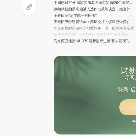
中国已对50个国家实施单方面免签 同29个国家全面互免签证
伊朗就新的最高领袖人选作出最终决定，姓名并未被透露
王毅回应“两岸统一时间表”
王毅回应特朗普访华：高层交往的议程已经摆在桌面上
外交部提醒滞留中东地区旅客：以下航班尚有余票
蔡佳云夺得米兰-科尔蒂纳冬残奥会中国体育代表团首枚金牌
马来西亚通报MH370最新搜寻进展 暂未发现飞机残骸
机器人触觉传感器公司帕西尼融资超10亿元 估值破100亿元
腾讯现场摆摊、字节直播帮用户“养龙虾” Agent中国潮起
特朗普将古巴锁定为下个倾覆目标 美媒披露鲁比奥正与劳尔之孙秘密谈判
商务部新闻发言人就安世荷兰批量禁用安世中国员工办公软件答记者问
财新
中国多家航司陆续恢复部分至中东地区航班
订阅
阿联酋迪拜机场部分恢复运营
特朗普：考虑扩大打击范围
登录
后
特朗普：目前无计划在伊朗部署地面部队
伊拉克证实：美国大使馆遭袭
美以欲策动库尔德人在伊朗武装起事 两伊库尔德团体面临抉择(含视频)
伊朗总统称无意攻击邻国 战争第八天地区硝烟愈浓
国家发改委：全面落实生育休假制度
民政部部长：将进一步健全困境儿童福利保障制度体系
2月末中国外汇储备规模为34278亿美元