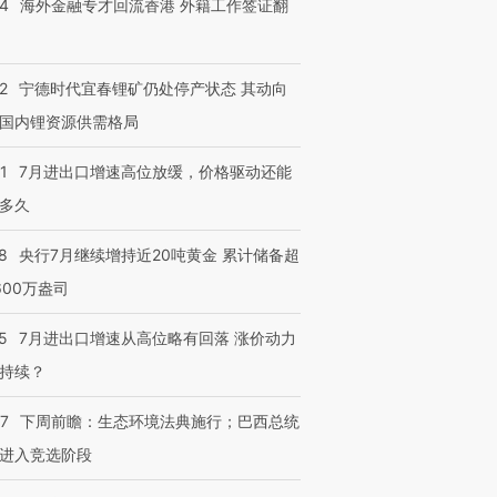
14
海外金融专才回流香港 外籍工作签证翻
2
宁德时代宜春锂矿仍处停产状态 其动向
国内锂资源供需格局
1
7月进出口增速高位放缓，价格驱动还能
多久
8
央行7月继续增持近20吨黄金 累计储备超
600万盎司
5
7月进出口增速从高位略有回落 涨价动力
持续？
07
下周前瞻：生态环境法典施行；巴西总统
进入竞选阶段