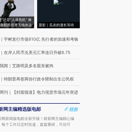
侵”还是“人道危机” 难
撕裂西班牙飞地休达
显影｜瓜农的漫长等待
｜
宇树发行市值610亿 先行者的加速和考验
｜
在岸人民币兑美元汇率连日升破6.75
我闻
｜
艾路明及多名股东被拘
｜
特朗普再签两份行政令限制出生公民权
周刊
｜
【封面报道】电力现货市场元年突进
新网主编精选版电邮
样例
新网新闻版电邮全新升级！财新网主编精心编
，每个工作日定时投递，篇篇重磅，可信可
。