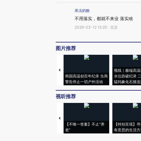
果冻奶酪
不用落实，都就不来业 落实啥
2026-03-12 15:20 · 北京
图片推荐
视线｜极端高温
韩国高温创百年纪录 当局
水位跌破纪录 
警告停止一切户外活动
猛犸象化石接连
视听推荐
【不唯一答案】不止“养
【特别呈现】寻
老”
有意思的生活方