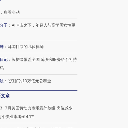
客
：
多看少动
分子
：
AI冲击之下，年轻人与高学历女性更
坤
：
耳闻目睹的几位律师
日记
：
长护险覆盖全国 筹资和服务给予将持
跨国走私7万
视线｜被称为“蟑螂”的印
视线｜“入侵”还是“人道危
码
检体内含3种
度Z世代 用街头抗争将教
机”？难民潮撕裂西班牙
秘鲁纳斯
育部长拱下台
飞地休达
13人遇难
波
：
“沉睡”的10万亿元公积金
新文章
进第四届链博
43
7月美国劳动力市场意外放缓 岗位减少
【商旅对话】华住集团
技“链”接产
【特别呈现】寻找100种
CFO：不靠规模取胜，华
【特别呈
3万个失业率降至4.1%
有意思的生活方式·第三对
住三大增长引擎是什么？
有意思的