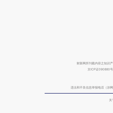
财新网所刊载内容之知识产
京ICP证090880号
违法和不良信息举报电话（涉网络暴力有
关