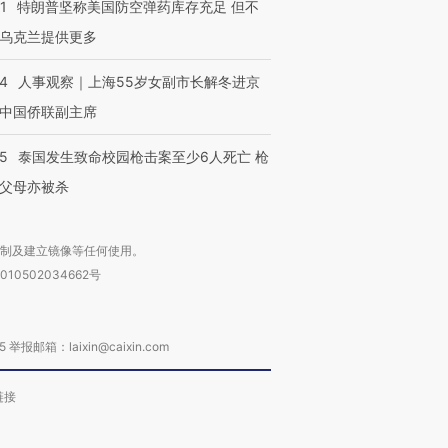
1
特朗普坚称美国防空弹药库存充足 但不
乌克兰提供更多
24
人事观察｜上海55岁女副市长解冬进京
中国侨联副主席
45
泰国发生致命校园枪击案至少6人死亡 枪
父母亦被杀
复制及建立镜像等任何使用。
010502034662号
箱：laixin@caixin.com
链接