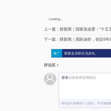
文化和旅游部部长：2025年中国入境游客人次超过1.5亿
速滑世锦赛：宁忠岩收获短距离全能铜牌
短线交易监管新规发布 明确董监高持股计算口径
香港闹市区再发生千万现金劫案 部分劫匪有黑社会背景(含视频)
Loading...
上一篇：财新闻｜国家发改委：“十五五
下一篇：财新闻｜国际油价，创近6年
推广
财新会员积分兑好礼
评论区
1
登录
后发表评论得积分
评论仅代表网友个人观点，不代表财