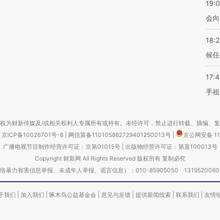
19:0
会向
18:
候任
17:
手祖
权为财新传媒及/或相关权利人专属所有或持有。未经许可，禁止进行转载、摘编、
京ICP备10026701号-8
|
网信算备110105862729401250013号
|
京公网安备 11
广播电视节目制作经营许可证：京第01015号
|
出版物经营许可证：第直100013号
Copyright 财新网 All Rights Reserved 版权所有 复制必究
害信息举报、未成年人举报、谣言信息）：010-85905050 13195200605 举报邮
于我们
|
加入我们
|
啄木鸟公益基金会
|
意见与反馈
|
提供新闻线索
|
联系我们
|
友情