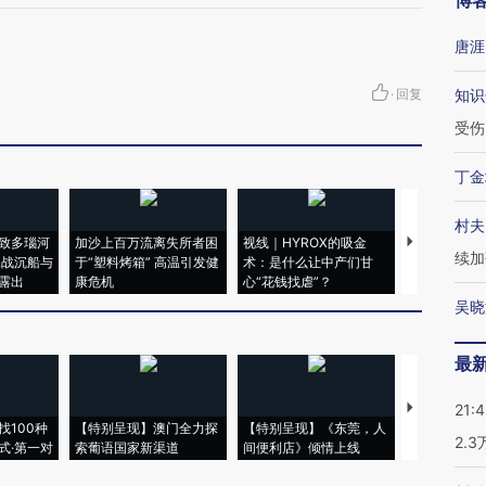
博
唐涯
·
回复
知识
受伤
丁金
村夫
致多瑙河
加沙上百万流离失所者困
视线｜HYROX的吸金
马航飞行员
续加
二战沉船与
于“塑料烤箱” 高温引发健
术：是什么让中产们甘
粒摇头丸 尿
露出
康危机
心“花钱找虐”？
毒品
吴晓
最
【推广】走
21:
找100种
【特别呈现】澳门全力探
【特别呈现】《东莞，人
会，让数智科
2.
式·第一对
索葡语国家新渠道
间便利店》倾情上线
业