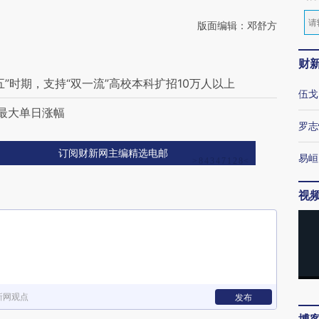
版面编辑：邓舒方
财
”时期，支持“双一流”高校本科扩招10万人以上
伍戈
最大单日涨幅
罗志
订阅财新网主编精选电邮
易峘
视
新网观点
发布