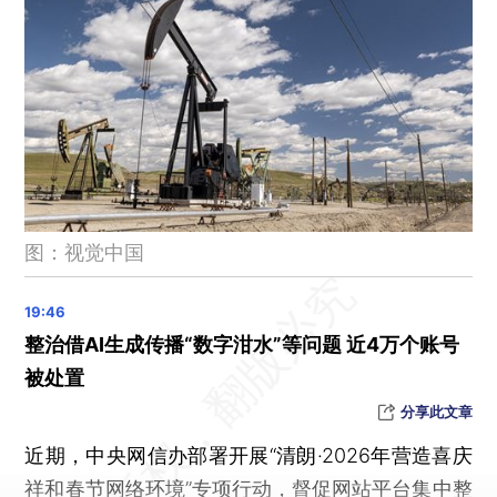
腾讯版“小龙虾”致歉
战事延续 多家航司延长部分中东航班停飞期
2026年前2个月，中国外贸增速重回两位数至18.3%
交通运输部约谈马士基集团、地中海航运公司
2026年首批储蓄国债（凭证式）今起发行
董明珠：促消费，首先要加工资、稳就业
伊朗临时领导委员会结束工作
图：视觉中国
伊朗高级官员：已做好与美以长期作战的准备
伊朗就部分国家通过霍尔木兹海峡提出条件：驱逐美以大使
七国集团将紧急商议释放石油储备
整治借AI生成传播“数字泔水”等问题 近4万个账号
黎真主党对以色列发动袭击
被处置
俄方确认：以军空袭黎巴嫩境内俄文化中心
分享此文章
比利时一犹太教堂遭爆炸袭击
近期，中央网信办部署开展“清朗·2026年营造喜庆
特朗普称战争可能很快结束，“灭火”发言后国际油价高位跳水
祥和春节网络环境”专项行动，督促网站平台集中整