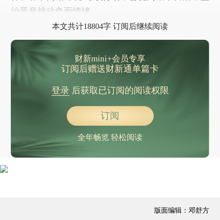
普京与特朗普通电话，就尽快结束伊朗战事提建议
治恶意挑动负面情绪、
外交部：坚决反对外部势力干涉台湾问题
本文共计18804字 订阅后继续阅读
国家市监总局专项整治假劣肉制品、食用植物油，2025年罚没3.29亿元
多地宣布下调停车费
财新mini+会员专享
晨读荐闻（国内、国际消息21条）
订阅后赠送财新通单篇卡
“养龙虾”潮起 深圳、上海、无锡政府发布政策支持
登录
后获取已订阅的阅读权限
腾讯拟内测个人微信接入“龙虾” 腾讯从云到应用全线“试水”OpenClaw
宁德时代2025年产能利用率接近100% 净利润达722亿元
订阅
春节档电影支撑年后观影淡季 欧美新片口碑表现分化
全年畅览 轻松阅读
油价飙升、股市跳水 中东战事引发全球市场震荡
特朗普召拉美保守派领导人主办美洲之盾峰会 欲建反贩毒军事联盟
尼泊尔动乱后首次选举决出压倒性结果 原说唱歌手将出任总理
版面编辑：邓舒方