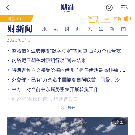
财新mini+
试听
T中
滚动财商民生新闻
2026/03/10
整治借AI生成传播“数字泔水”等问题 近4万个账号被处置
内塔尼亚胡称对伊朗行动“尚未结束”
特朗普称不会接受哈梅内伊儿子担任伊朗最高领袖，中方回应
外交部：已有1万余名中国旅客自阿联酋、阿曼、沙特等国安全有序返回
中方：对当前中东局势密集开展斡旋工作
刚说完“很快结束”，特朗普改口
展开
驻韩美军部分“萨德”反导系统转往中东
伊朗：新任最高领袖不会与美谈判
原图
人大代表谈AI“养龙虾”：极大降低创业门槛，要注意个人信息风险防范