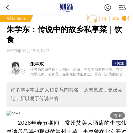
财新mini+
试听
T中
朱学东：传说中的故乡私享菜｜饮
食
2026年03月15日 11:12
+关注
朱学东
作者为自由撰稿人，书评、旅游、美食美酒专栏作者。当过
大学老师、公务员，在多家媒体服务过。著有《人民的饮食
》《江南旧闻录·故乡的味道》《江南旧闻录·故乡风物长》《
老朱煮酒》《愿孩子过好你的世界》等书。
许多本乡本土的人也是只闻其名，从未见过，更没尝
过，所以属于传说中的
原图
2026年春节期间，常州艾美大酒店的李志伟
总请我品尝他那做的常州土菜。李总曾在北京开过