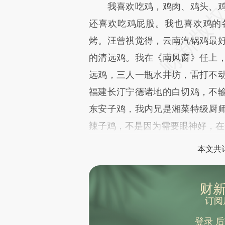
我喜欢吃鸡，鸡肉、鸡头、鸡
还喜欢吃鸡屁股。我也喜欢鸡的
烤。汪曾祺觉得，云南汽锅鸡最
的清远鸡。我在《南风窗》任上
远鸡，三人一瓶水井坊，雷打不
福建长汀宁德诸地的白切鸡，不
东安子鸡，我内兄是湘菜特级厨
辣子鸡，不是因为需要眼神好，在
本文共计
财新
订阅
登录
后