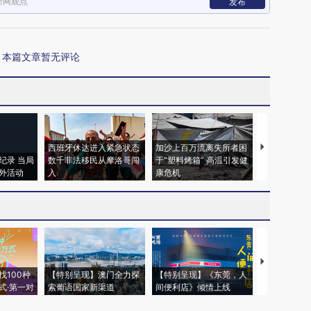
新网观点
发布
本篇文章暂无评论
西班牙休达进入紧急状态
加沙上百万流离失所者困
视线｜HYR
纪录 当局
数千非法移民从摩洛哥闯
于“塑料烤箱” 高温引发健
术：是什么
外活动
入
康危机
心“花钱找虐
【推广】走
找100种
【特别呈现】澳门全力探
【特别呈现】《东莞，人
会，让数智科
式·第一对
索葡语国家新渠道
间便利店》倾情上线
业