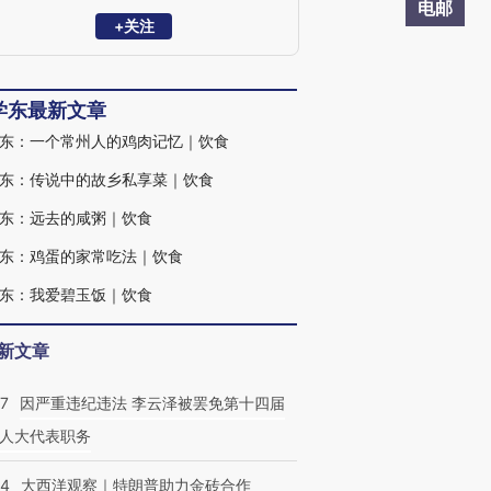
·故乡风物长》《老朱煮酒》《愿孩子过好
电邮
你的世界》等书。
+关注
学东最新文章
东：一个常州人的鸡肉记忆｜饮食
东：传说中的故乡私享菜｜饮食
东：远去的咸粥｜饮食
东：鸡蛋的家常吃法｜饮食
东：我爱碧玉饭｜饮食
新文章
07
因严重违纪违法 李云泽被罢免第十四届
人大代表职务
44
大西洋观察｜特朗普助力金砖合作