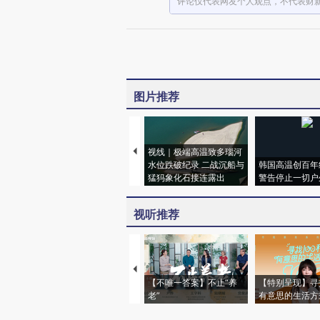
评论仅代表网友个人观点，不代表财
图片推荐
视线｜极端高温致多瑙河
水位跌破纪录 二战沉船与
韩国高温创百年
猛犸象化石接连露出
警告停止一切户
视听推荐
【不唯一答案】不止“养
【特别呈现】寻
老”
有意思的生活方