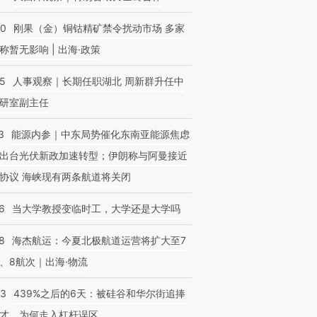
40
刚果（金）铜钴精矿禁令扰动市场 多家
称暂无影响 | 出海·政策
25
人事观察｜长期任职湖北 周新群升任中
研室副主任
3
能源内参｜中东局势催化东南亚能源焦虑
出台光伏新政加速转型；伊朗称与阿曼接近
协议 海峡现有两条航道将关闭
6
当大学教授变临时工，大学还是大学吗
8
海杰航运：今夏北极航道运营将扩大至7
、8航次｜出海·物流
53
439%之后的6天：被硅谷和华尔街追捧
才，为何走入杠杆误区