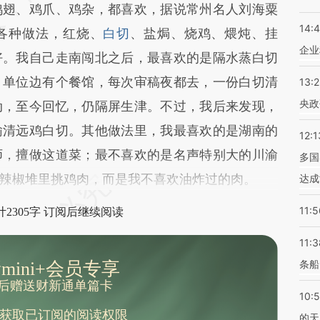
翅、鸡爪、鸡杂，都喜欢，据说常州名人刘海粟
14:
各种做法，红烧、
白切
、盐焗、烧鸡、煨炖、挂
企业
好。我自己走南闯北之后，最喜欢的是隔水蒸白切
，单位边有个餐馆，每次审稿夜都去，一份白切清
13:
央政
动，至今回忆，仍隔屏生津。不过，我后来发现，
输清远鸡白切。其他做法里，我最喜欢的是湖南的
12:1
师，擅做这道菜；最不喜欢的是名声特别大的川渝
多国
辣椒堆里挑鸡肉，而是我不喜欢油炸过的肉。
达成
11:5
2305字 订阅后继续阅读
11:3
条船
mini+会员专享
后赠送财新通单篇卡
10:
获取已订阅的阅读权限
的天