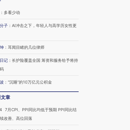
客
：
多看少动
分子
：
AI冲击之下，年轻人与高学历女性更
坤
：
耳闻目睹的几位律师
日记
：
长护险覆盖全国 筹资和服务给予将持
码
波
：
“沉睡”的10万亿元公积金
新文章
4
7月CPI、PPI同比均低于预期 PPI同比结
续改善、高位回落
”还是“人道危
湖北宜昌局部短时降雨
哈尔滨遭遇短时极端强降
撕裂西班牙
128毫米 紧急转移近
雨 3小时累计雨量超80毫
秘鲁纳斯