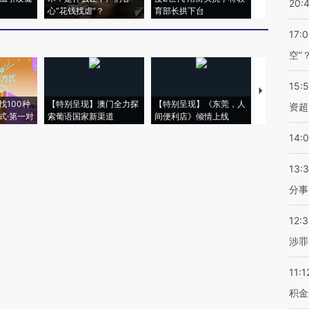
20:
心“花钱找虐”？
育部长拱下台
飞地休达
17:
空”
15:
【推广】走
找100种
【特别呈现】澳门全力探
【特别呈现】《东莞，人
会，让数智科
资超
式·第一对
索葡语国家新渠道
间便利店》倾情上线
业
14:
13:
分事
12:
涉罪
11:1
积金