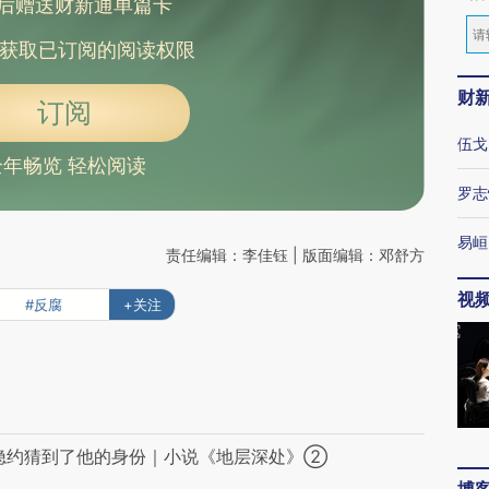
后赠送财新通单篇卡
获取已订阅的阅读权限
财
订阅
伍戈
全年畅览 轻松阅读
罗志
易峘
责任编辑：李佳钰 | 版面编辑：邓舒方
视
#反腐
+关注
隐约猜到了他的身份｜小说《地层深处》②