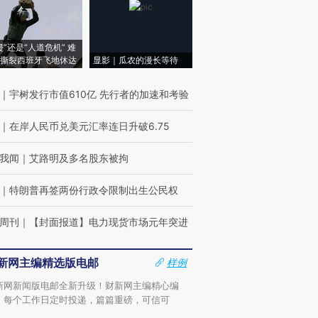
侵”还是“人道危机” 难
撕裂西班牙飞地休达
显影｜瓜农的漫长等待
｜
宇树发行市值610亿 先行者的加速和考验
｜
在岸人民币兑美元汇率连日升破6.75
我闻
｜
艾路明及多名股东被拘
｜
特朗普再签两份行政令限制出生公民权
周刊
｜
【封面报道】电力现货市场元年突进
新网主编精选版电邮
样例
新网新闻版电邮全新升级！财新网主编精心编
，每个工作日定时投递，篇篇重磅，可信可
。