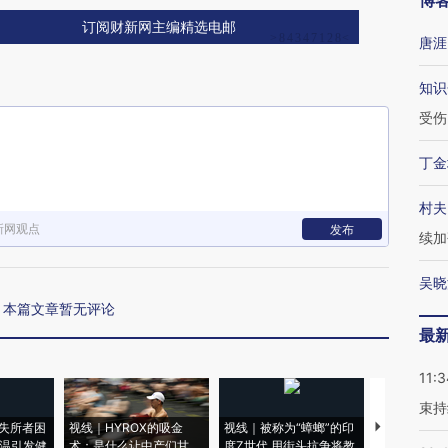
博
订阅财新网主编精选电邮
唐涯
知识
受伤
丁金
村夫
新网观点
发布
续加
吴晓
本篇文章暂无评论
最
11:3
束持
失所者困
视线｜HYROX的吸金
视线｜被称为“蟑螂”的印
视线｜“入侵
高温引发健
术：是什么让中产们甘
度Z世代 用街头抗争将教
机”？难民潮