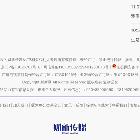
11:0
逐季
10:
远是
权为财新传媒及/或相关权利人专属所有或持有。未经许可，禁止进行转载、摘编、
京ICP备10026701号-8
|
网信算备110105862729401250013号
|
京公网安备 11
广播电视节目制作经营许可证：京第01015号
|
出版物经营许可证：第直100013号
Copyright 财新网 All Rights Reserved 版权所有 复制必究
害信息举报、未成年人举报、谣言信息）：010-85905050 13195200605 举报邮
于我们
|
加入我们
|
啄木鸟公益基金会
|
意见与反馈
|
提供新闻线索
|
联系我们
|
友情