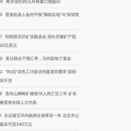
46
离岸信托90天补税窗口期疑问
4000人
米
13人遇难
00
普渡机器人如何平衡“脚踏实地”与“仰望星
？
57
特朗普召开矿业圆桌会 拟向关键矿产投
进第四届链博
【商旅对话】华住集团
技“链”接产
【特别呈现】寻找100种
CFO：不靠规模取胜，华
【特别呈
20亿美元
有意思的生活方式·第三对
住三大增长引擎是什么？
有意思的
09
美日联合干预汇率，为何影响了黄金
32
“90后”农民工讨薪涉刑案发回重审 因部
实不清
36
贵州山脚树矿难致16人死亡近三年 矿长
被罢免全国人大代表
2
非京籍五环内购房社保降至一年 北京市公
最高可贷340万元