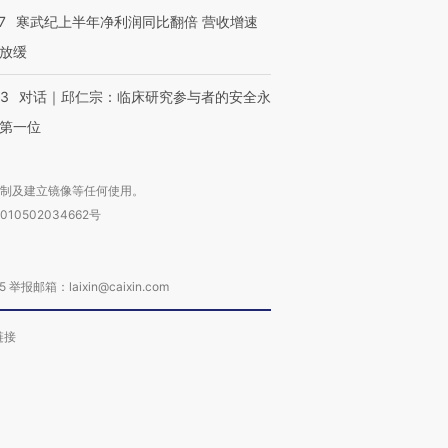
7
寒武纪上半年净利润同比翻倍 营收增速
放缓
53
对话｜邱仁宗：临床研究参与者的安全永
第一位
复制及建立镜像等任何使用。
010502034662号
箱：laixin@caixin.com
链接