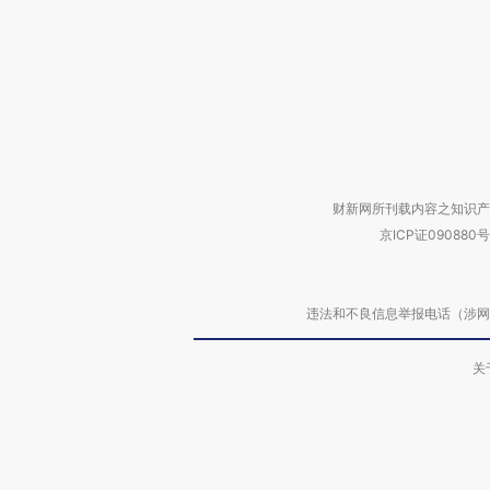
财新网所刊载内容之知识产
京ICP证090880号
违法和不良信息举报电话（涉网络暴力有
关