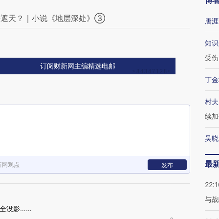
博
手遮天？｜小说《地层深处》③
唐涯
知识
受伤
订阅财新网主编精选电邮
丁金
村夫
续加
吴晓
最
新网观点
发布
22:1
与战
全没影……