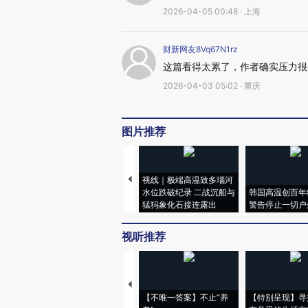
2026-04-05 00:48 · 上海
财新网友8Vq67N1rz
这篇看得太累了，作者确实压力很
2026-04-03 05:02 · 重庆
图片推荐
视线｜极端高温致多瑙河
水位跌破纪录 二战沉船与
韩国高温创百年
猛犸象化石接连露出
警告停止一切户
视听推荐
【不唯一答案】不止“养
【特别呈现】寻