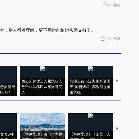
4
·
回复
大，别人很难理解，更不用说能给她实际支持了。
23
·
回复
西班牙休达进入紧急状态
加沙上百万流离失所者困
视线｜HYR
纪录 当局
数千非法移民从摩洛哥闯
于“塑料烤箱” 高温引发健
术：是什么
外活动
入
康危机
心“花钱找虐
【推广】走
找100种
【特别呈现】澳门全力探
【特别呈现】《东莞，人
会，让数智科