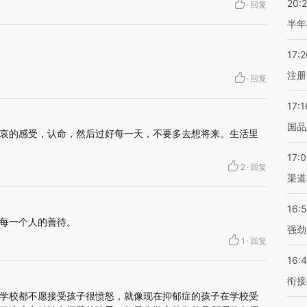
20:
·
回复
半年
17:2
注册
·
回复
17:1
国品
哀的感受，认命，然后过好每一天，不要多去想将来。生活里
17:
2
·
回复
渠道
16:
每一个人的善待。
强劲
1
·
回复
16:
衔接
学校都不愿接受孩子很愤怒，就像现在抑郁症的孩子在学校受