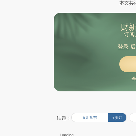
本文共计
财新
订阅
登录
后
话题：
#儿童节
+关注
Loading...