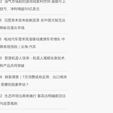
22
油气市场剧烈波动现套利空间 嘉能可上
扭亏、净利增超50亿美元
6
贝恩资本宣布收购贡茶 在中国大陆无法
商标后退出市场
6
电动汽车需求高涨驱动澳洲车市增长 中
牌表现强劲｜出海·汽车
00
普渡机器人张涛：机器人规模化靠技术、
和产品共同突破
56
财新调查｜7月消费或有反弹、出口维持
 受哪些因素带动？
42
生态环境法典将施行 最高法明确新旧法
与追责规则