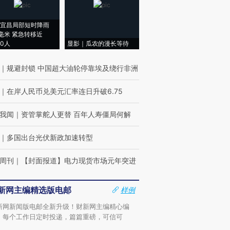
宜昌局部短时降雨
8毫米 紧急转移近
00人
显影｜瓜农的漫长等待
｜
规避封锁 中国超大油轮停靠埃及绕行非洲
｜
在岸人民币兑美元汇率连日升破6.75
我闻
｜
资管掌舵人更替 百年人寿僵局何解
｜
多国出台光伏新政加速转型
周刊
｜
【封面报道】电力现货市场元年突进
新网主编精选版电邮
样例
新网新闻版电邮全新升级！财新网主编精心编
，每个工作日定时投递，篇篇重磅，可信可
。