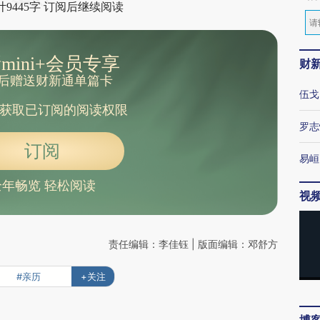
9445字 订阅后继续阅读
mini+会员专享
财
后赠送财新通单篇卡
伍戈
获取已订阅的阅读权限
罗志
订阅
易峘
全年畅览 轻松阅读
视
责任编辑：李佳钰 | 版面编辑：邓舒方
#亲历
+关注