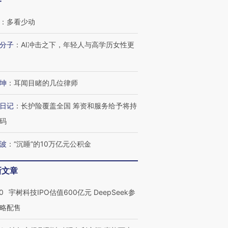
客
：
多看少动
分子
：
AI冲击之下，年轻人与高学历女性更
坤
：
耳闻目睹的几位律师
日记
：
长护险覆盖全国 筹资和服务给予将持
码
波
：
“沉睡”的10万亿元公积金
新文章
0
宇树科技IPO估值600亿元 DeepSeek参
略配售