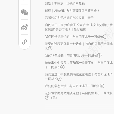
对话｜李连杰：让他们不孤独
解药｜AI如何助力儿童孤独症早筛早诊？
和孤独症儿子相处的700多天｜亲子
自闭症日：孤独症孩子长大后 组成没有父母的“社
区家庭”是否可能？｜显影精选
我们同样是幸运的｜与自闭症儿子一同成长①
接受的过程更像是一种进化｜与自闭症儿子一同成
长②
我的17条经验｜与自闭症儿子一同成长③
妹妹出生七天后，库珀第一次抱了她｜与自闭症儿
子一同成长④
我们通过一根想象的绳索紧密相连｜与自闭症儿子
一同成长⑤
我们的常态生活｜与自闭症儿子一同成长⑥
选择坦率而勇敢地谈论他｜与自闭症儿子一同成长
⑦（完）