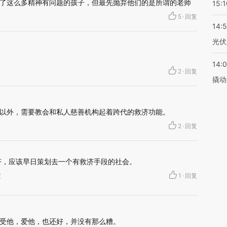
了这么多精神有问题的孩子，但最先抛弃他们的是所谓的老师
15:1
5
·
回复
14:
光伏
14:
2
·
回复
撬动
以外，需要教会和私人慈善机构起着跨代的救济功能。
2
·
回复
济，应该早日策划去一个有救济手段的社会。
坡
1
·
回复
受他，爱他，也还好，并没有那么糟。