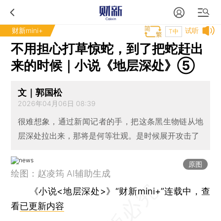
财新mini+
试听
T中
不用担心打草惊蛇，到了把蛇赶出
来的时候｜小说《地层深处》⑤
文｜郭国松
2026年04月06日 08:39
很难想象，通过新闻记者的手，把这条黑生物链从地
层深处拉出来，那将是何等壮观。是时候展开攻击了
原图
绘图：赵凌筠 AI辅助生成
《小说<地层深处>》“财新mini+”连载中，查
看
已更新内容