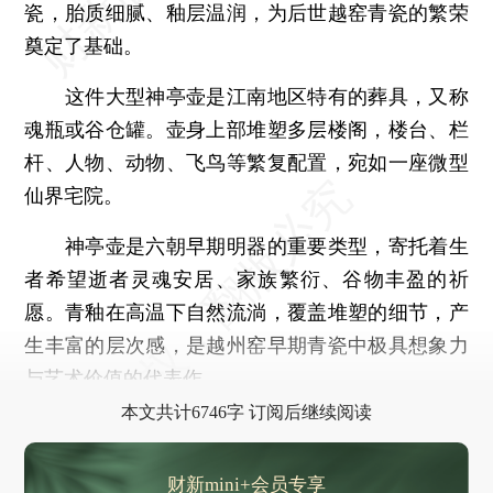
瓷，胎质细腻、釉层温润，为后世越窑青瓷的繁荣
奠定了基础。
这件大型神亭壶是江南地区特有的葬具，又称
魂瓶或谷仓罐。壶身上部堆塑多层楼阁，楼台、栏
杆、人物、动物、飞鸟等繁复配置，宛如一座微型
仙界宅院。
神亭壶是六朝早期明器的重要类型，寄托着生
者希望逝者灵魂安居、家族繁衍、谷物丰盈的祈
愿。青釉在高温下自然流淌，覆盖堆塑的细节，产
生丰富的层次感，是越州窑早期青瓷中极具想象力
与艺术价值的代表作。
本文共计6746字 订阅后继续阅读
财新mini+会员专享