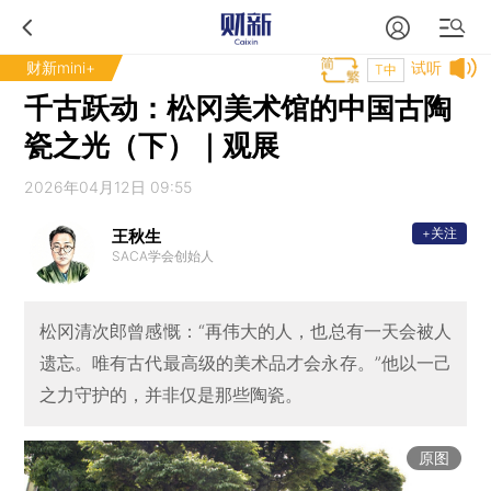
财新mini+
试听
T中
千古跃动：松冈美术馆的中国古陶
瓷之光（下）｜观展
2026年04月12日 09:55
+关注
王秋生
SACA学会创始人
松冈清次郎曾感慨：“再伟大的人，也总有一天会被人
遗忘。唯有古代最高级的美术品才会永存。”他以一己
之力守护的，并非仅是那些陶瓷。
原图