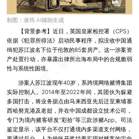
制图：凌筠 AI辅助生成
【背景参考】
近日，英国皇家检控署（CPS）
依据《犯罪所得法》启动民事程序，拟没收中国通
缉犯苏江波名下位于伦敦的85套房产。这一涉案资
产处置行动，亦暴露出律所出海布局中的合规脆弱
性与系统性困境。
涉案人苏江波现年40岁，系跨境网络赌博集团
实际控制人。2014年至2022年间，其团伙为躲避
多国打击，将业务据点由马来西亚先后迁至柬埔寨
西哈努克港及老挝，并在中国成都设立技术公司，
专门为境内赌客研发“彩拾”等三款涉赌App。司法
鉴定显示，该平台不仅打通境内多渠道支付网络，
更通过后台，人为操纵开奖结果实现对赌客的定向