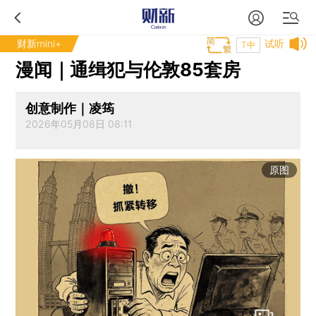
财新mini+
试听
T中
漫闻｜通缉犯与伦敦85套房
创意制作｜凌筠
2026年05月08日 08:11
原图