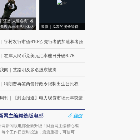
侵”还是“人道危机” 难
撕裂西班牙飞地休达
显影｜瓜农的漫长等待
｜
宇树发行市值610亿 先行者的加速和考验
｜
在岸人民币兑美元汇率连日升破6.75
我闻
｜
艾路明及多名股东被拘
｜
特朗普再签两份行政令限制出生公民权
周刊
｜
【封面报道】电力现货市场元年突进
新网主编精选版电邮
样例
新网新闻版电邮全新升级！财新网主编精心编
，每个工作日定时投递，篇篇重磅，可信可
。