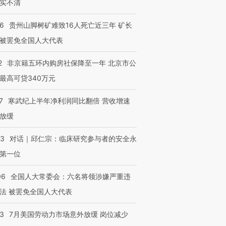
实不清
36
贵州山脚树矿难致16人死亡近三年 矿长
被罢免全国人大代表
2
非京籍五环内购房社保降至一年 北京市公
最高可贷340万元
7
寒武纪上半年净利润同比翻倍 营收增速
放缓
53
对话｜邱仁宗：临床研究参与者的安全永
第一位
06
全国人大常委会：六名将领涉嫌严重违
法 被罢免全国人大代表
跨国走私7万
视线｜被称为“蟑螂”的印
视线｜“入侵”还是“人道危
43
7月美国劳动力市场意外放缓 岗位减少
检体内含3种
度Z世代 用街头抗争将教
机”？难民潮撕裂西班牙
秘鲁纳斯