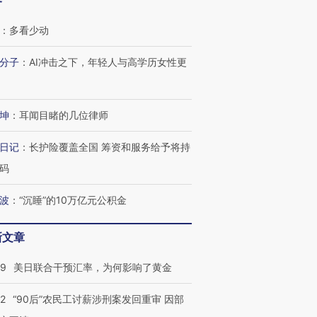
客
：
多看少动
分子
：
AI冲击之下，年轻人与高学历女性更
坤
：
耳闻目睹的几位律师
日记
：
长护险覆盖全国 筹资和服务给予将持
码
波
：
“沉睡”的10万亿元公积金
新文章
09
美日联合干预汇率，为何影响了黄金
32
“90后”农民工讨薪涉刑案发回重审 因部