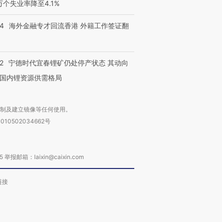
育部长拱下台
飞地休达
13人遇难
3万个失业率降至4.1%
14
海外金融专才回流香港 外籍工作签证翻
进第四届链博
【商旅对话】华住集团
2
宁德时代宜春锂矿仍处停产状态 其动向
技“链”接产
【特别呈现】寻找100种
CFO：不靠规模取胜，华
【特别呈
有意思的生活方式·第三对
住三大增长引擎是什么？
有意思的
国内锂资源供需格局
复制及建立镜像等任何使用。
010502034662号
箱：laixin@caixin.com
链接