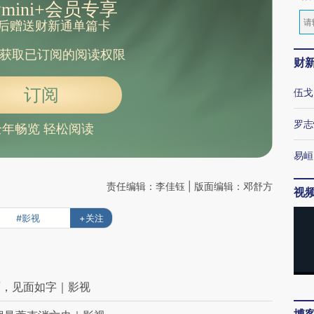
mini+会员专享
后赠送财新通单篇卡
获取已订阅的阅读权限
财
订阅
伍戈
罗志
全年畅览 轻松阅读
易峘
责任编辑：李佳钰 | 版面编辑：邓舒方
视
#影视
+关注
面，见面如字｜影视