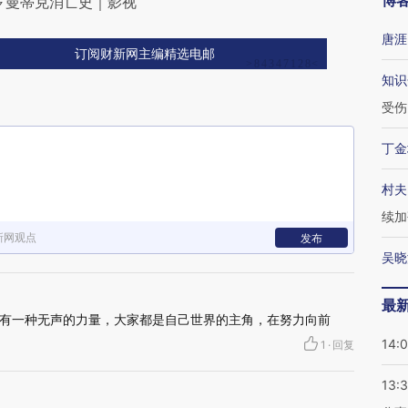
博
罗曼蒂克消亡史｜影视
唐涯
订阅财新网主编精选电邮
知识
受伤
丁金
村夫
续加
新网观点
发布
吴晓
最
有一种无声的力量，大家都是自己世界的主角，在努力向前
14:
1
·
回复
13: