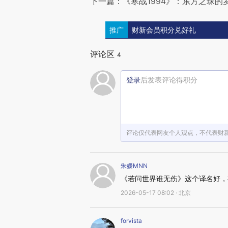
下一篇：《寒战1994》：东方之珠的
推广
财新会员积分兑好礼
评论区
4
登录
后发表评论得积分
评论仅代表网友个人观点，不代表财
朱媛MNN
《若问世界谁无伤》这个译名好，
2026-05-17 08:02 · 北京
forvista