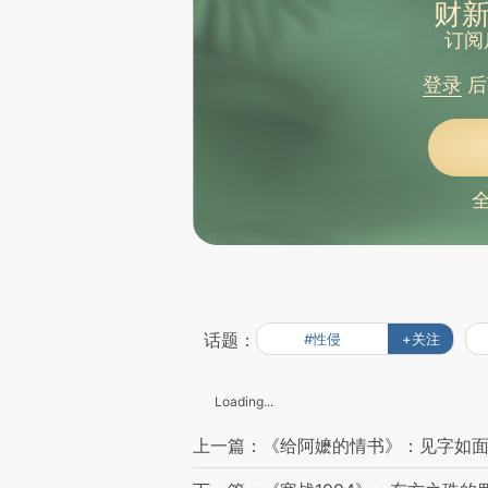
财新
订阅
登录
后
话题：
#性侵
+关注
Loading...
上一篇：《给阿嬷的情书》：见字如