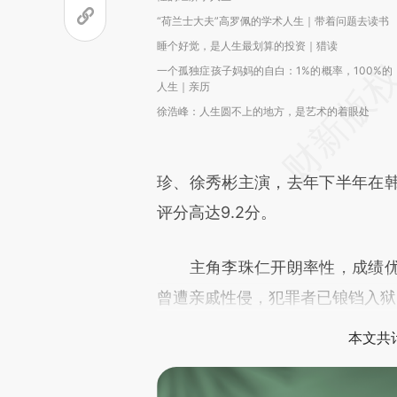
“荷兰士大夫”高罗佩的学术人生｜带着问题去读书
睡个好觉，是人生最划算的投资｜猎读
一个孤独症孩子妈妈的自白：1%的概率，100%的
人生｜亲历
徐浩峰：人生圆不上的地方，是艺术的着眼处
珍、徐秀彬主演，去年下半年在
评分高达9.2分。
主角李珠仁开朗率性，成绩优
曾遭亲戚性侵，犯罪者已锒铛入狱
本文共计