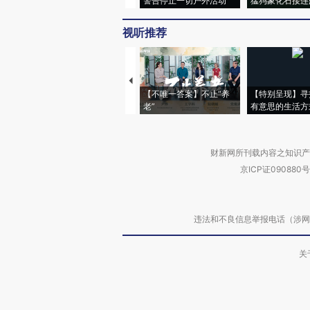
警告停止一切户外活动
猛犸象化石接连
视听推荐
【不唯一答案】不止“养
【特别呈现】寻
老”
有意思的生活方
财新网所刊载内容之知识产
京ICP证090880号
违法和不良信息举报电话（涉网络暴力有
关