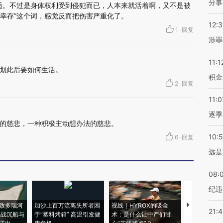
分事
更合适。不过是身体权利受到侵犯而已，人本来就活着啊，又不是被
“幸存”这个词，感觉反而把伤害严重化了。
12:
1
·
回复
涉罪
11:1
划此后要如何生活。
积金
2
·
回复
11:0
逐季
的慈悲，一种积极主动想办法的慈悲。
10:
6
·
回复
远是
08:
纪违
致多瑙河
加沙上百万流离失所者困
视线｜HYROX的吸金
马航飞行员
21:
二战沉船与
于“塑料烤箱” 高温引发健
术：是什么让中产们甘
粒摇头丸 尿