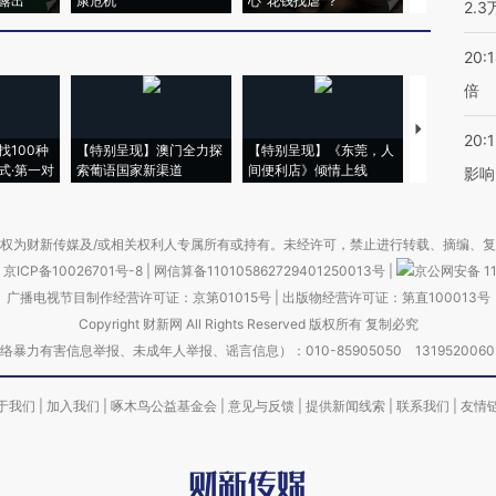
露出
康危机
心“花钱找虐”？
毒品
2.
20:
倍
【推广】走
20:1
找100种
【特别呈现】澳门全力探
【特别呈现】《东莞，人
会，让数智科
式·第一对
索葡语国家新渠道
间便利店》倾情上线
业
影响
权为财新传媒及/或相关权利人专属所有或持有。未经许可，禁止进行转载、摘编、
京ICP备10026701号-8
|
网信算备110105862729401250013号
|
京公网安备 11
广播电视节目制作经营许可证：京第01015号
|
出版物经营许可证：第直100013号
Copyright 财新网 All Rights Reserved 版权所有 复制必究
害信息举报、未成年人举报、谣言信息）：010-85905050 13195200605 举报邮
于我们
|
加入我们
|
啄木鸟公益基金会
|
意见与反馈
|
提供新闻线索
|
联系我们
|
友情