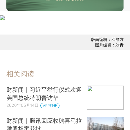
阿根廷将在乌斯怀亚开展汉坦病毒调查
支付宝回应“捐赠184万元不知情”：按指令转账，涉事账户存多人共用嫌疑，或涉违法犯罪
今年1至4月全国铁路发送旅客15.55亿人次 同比增长6.8%
日本本田公司出现上市以来首次年度净亏损
古巴内务部官员会见美国中情局局长
版面编辑：邓舒方
图片编辑：刘青
古巴官员称该国柴油和燃料油储备已耗尽，多省发生断电
三部门部署持续加强新能源汽车安全管理
四川汶川县卧龙镇通报一起违法徒步穿越卧龙保护区事件，2人被处罚
相关阅读
一学生发布虐猫影像，赣南师范大学科技学院通报：开除学籍
刘诗雯连任国际乒联运动员委员会主席
财新闻｜习近平举行仪式欢迎
日本或向菲律宾出口导弹
美国总统特朗普访华
乌克兰基辅遭大规模空袭，一栋建筑遭Kh-101型导弹袭击
2026年05月14日
APP打开
中国首次成功批量克隆超高产奶山羊
财新闻｜腾讯回应收购喜马拉
聚焦汽车安全、智慧监控等 一批消防领域国家标准发布
雅股权案获批