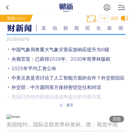
财新mini+
试听
T中
滚动财商民生新闻
2026/05/15
中国气象局将重大气象灾害应急响应提升为Ⅲ级
央视官宣：已获得2026年、2030年世界杯版权
2025年平均工资公布
中美元首是否讨论了人工智能方面的合作？外交部回应
外交部：中方愿同英方保持密切交往和对话
美国已拒绝伊朗就结束战争提出的书面方案
展开
马修·威尔当选所罗门群岛新任总理
公安部公布10起依法打击跨境销售可制毒物品及新精神活性物质违法犯罪典型案例
原图
美国纽约，国际足联世界杯奖杯。图：视觉中国
“一箭五星” 力箭一号遥十三运载火箭发射成功