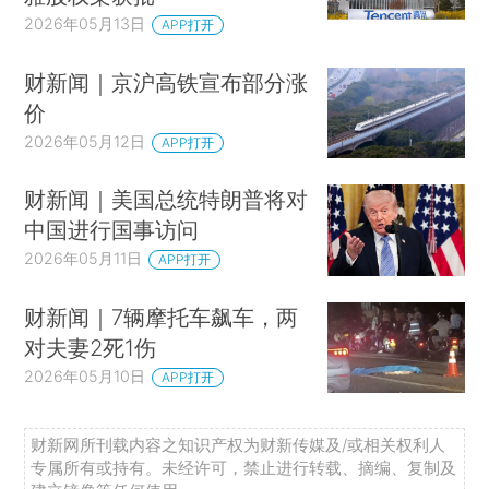
全球最大甲醇双燃料船“东方智慧”轮出江试航
2026年05月13日
APP打开
65.3公里，北京将拥有世界首条“不断线绚丽花环”
6颗40万年前的直立人牙齿解锁东亚古人类演化新认知
财新闻｜京沪高铁宣布部分涨
价
外交部发言人就美国总统特朗普访华情况答记者问
2026年05月12日
APP打开
特朗普访华期间中美两国元首是否谈及伊朗局势？外交部回应
“网上售课”主播王仲焘偷税被查 追缴并罚款共计超231万元
财新闻｜美国总统特朗普将对
严打中医医疗违法违规行为 中国开展为期一年专项治理
中国进行国事访问
特朗普：美国最高法院门楣上刻着孔子雕像，我们感到无比荣幸
2026年05月11日
APP打开
马斯克谈会晤感受
财新闻｜7辆摩托车飙车，两
马斯克中文发帖：我的儿子正在学习普通话
对夫妻2死1伤
国际足联秘书长来京，与中国足协及央视谈判世界杯转播权
2026年05月10日
APP打开
巴方宣布：巴基斯坦总理将访华
巴基斯坦外交部：美伊停火协议仍然有效
财新网所刊载内容之知识产权为财新传媒及/或相关权利人
以色列对黎巴嫩真主党发动空袭
专属所有或持有。未经许可，禁止进行转载、摘编、复制及