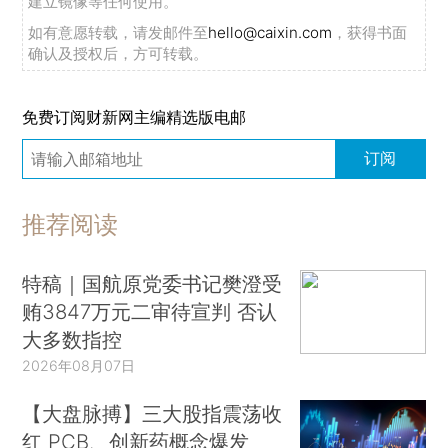
建立镜像等任何使用。
外交部：由于日程原因，中国驻印度大使代表王毅外长出席此次金砖国家外长会
如有意愿转载，请发邮件至
hello@caixin.com
，获得书面
明天起，机票燃油附加费上调
确认及授权后，方可转载。
商务部：前4个月中国货物贸易进出口总值同比增长14.9%
4月份中国电商物流运行稳中有升 换季出行等消费需求明显增长
免费订阅财新网主编精选版电邮
阿巴斯再次当选法塔赫主席
订阅
世卫组织：全球卫生进展失衡 急需采取行动
晨读荐闻（国内、国际消息21条）
推荐阅读
独家｜娃哈哈多板块负责人离职 裁员、降薪等冲击生产和销售体系(含视频)
动力电池回收亟待规范 主管部门拟推动立法
特稿｜国航原党委书记樊澄受
腾讯称AI应用订阅收费难度大 正推进智能体操作微信小程序
贿3847万元二审待宣判 否认
习近平会见特朗普：将“建设性战略稳定关系”作为中美关系新定位
大多数指控
李强会见美工商界代表：把中美合作共赢的纽带联结得更紧
2026年08月07日
【大盘脉搏】三大股指震荡收
红 PCB、创新药概念爆发