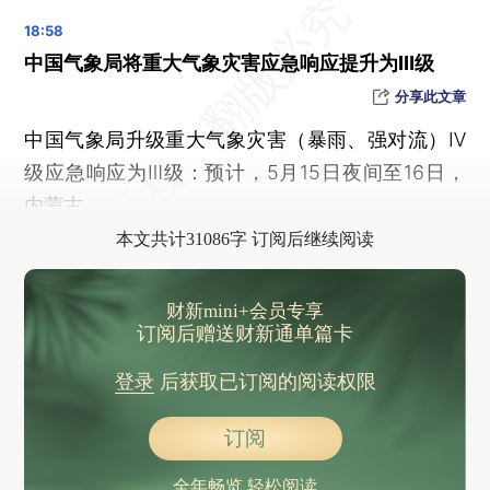
迄今最清晰宇宙网络图问世
林永健当选中国视协双新委员会会长，李乃文、杨幂、佟丽娅、宋佳、梅婷等当选副会长
中国气象局将重大气象灾害应急响应提升为Ⅲ级
外交部：中美双方就两国元首年内互动安排保持着沟通
分享此文章
中美元首是否讨论了美国半导体的出口管制？外交部：中方已多次表明在美输华芯片问题上的原则立场
中国气象局升级重大气象灾害（暴雨、强对流）Ⅳ
特朗普称中方已同意购买200架波音飞机，外交部回应
级应急响应为Ⅲ级：预计，5月15日夜间至16日，
中国是否同意未来采购美国石油？外交部回应
内蒙古、
外交部：中方愿同美方一道落实好两国元首重要共识 实现互利共赢
本文共计31086字 订阅后继续阅读
白宫称在中美元首会谈中，中方同意重开霍尔木兹海峡，外交部回应
创新药试验数据有了“护身符” 最长保护期6年
财新mini+会员专享
美国总统特朗普结束访华
订阅后赠送财新通单篇卡
特朗普：热情期待在华盛顿接待习近平主席
登录
后获取已订阅的阅读权限
习近平同美国总统特朗普在中南海小范围会晤
现货黄金跌破4600美元关口
订阅
也门冲突双方就释放被扣押人员达成协议 古特雷斯表示欢迎
全年畅览 轻松阅读