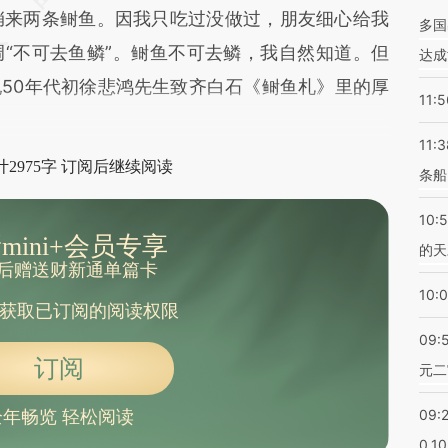
捎来两条鲥鱼。因我只吃过没做过，朋友细心给我
多国
“不可去鱼鳞”。鲥鱼不可去鳞，我自然知道。但
达成
50年代初徐悲鸿先生致齐白石《鲥鱼札》里的厚
11:5
11:3
2975字 订阅后继续阅读
条船
10:
mini+会员专享
的天
后赠送财新通单篇卡
10:
获取已订阅的阅读权限
09:
订阅
元二
09:
全年畅览 轻松阅读
0.1