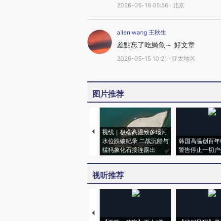
2026-05-16 05:56 · 北京
allen wang 王秋生
差點忘了吃鰣魚～ 好文章
2026-05-15 10:21 · 亚太地区
图片推荐
视线｜极端高温致多瑙河
水位跌破纪录 二战沉船与
韩国高温创百年
猛犸象化石接连露出
警告停止一切户
视听推荐