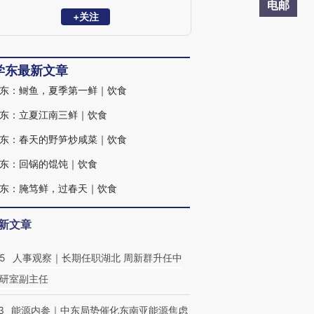
·故乡风物长》《老朱煮酒》《愿孩子过好
电邮
你的世界》等书。
+关注
学东最新文章
东：鲥鱼，夏季第一鲜｜饮食
东：立夏江南三鲜｜饮食
东：春天的野笋炒咸菜｜饮食
东：回锅的馄饨｜饮食
东：腌笃鲜，过春天｜饮食
新文章
25
人事观察｜长期任职湖北 周新群升任中
研室副主任
3
能源内参｜中东局势催化东南亚能源焦虑