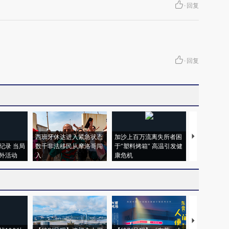
·
回复
·
回复
西班牙休达进入紧急状态
加沙上百万流离失所者困
视线｜HYR
纪录 当局
数千非法移民从摩洛哥闯
于“塑料烤箱” 高温引发健
术：是什么
外活动
入
康危机
心“花钱找虐
【推广】走