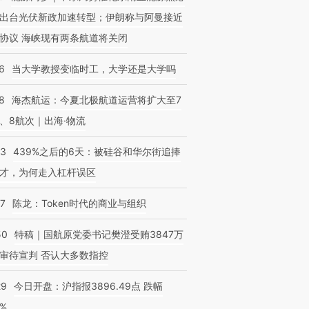
出台光伏新政加速转型；伊朗称与阿曼接近
协议 海峡现有两条航道将关闭
6
当大学教授变临时工，大学还是大学吗
8
海杰航运：今夏北极航道运营将扩大至7
、8航次｜出海·物流
53
439%之后的6天：被硅谷和华尔街追捧
才，为何走入杠杆误区
07
陈龙：Token时代的商业与组织
50
特稿｜国航原党委书记樊澄受贿3847万
审待宣判 否认大多数指控
29
今日开盘：沪指报3896.49点 跌幅
0%