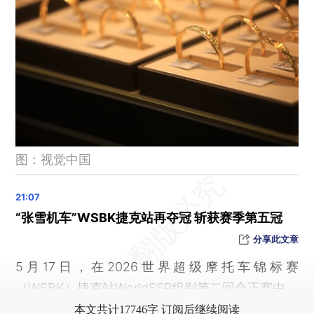
中美阿三国警方首次开展联合打击电信网络诈骗犯罪行动
特朗普发了一张图，头戴红帽站在美国军舰上，配文“风暴来临前的平静”；伊朗总统发了一张至少4500年历史的柏树图
故障不断，“福特”号航母返回美国
特斯拉两年来首次上调Model Y在美售价，特斯拉中国此前否认涨价
三星电子劳资双方18日将重启谈判，韩国总理敦促相关谈判各方达成妥协
日本富山县一座始建于1453年的古寺发生火灾
最高法会同中国残联发布第二批涉残诉讼服务和多元解纷典型案例
图：视觉中国
住房城乡建设部：一体化推进城市体检与城市更新
市场监管总局明确34项重点工作 加力护航民营经济发展壮大
克罗地亚一客机偏离跑道撞碎标志牌 机上约载130人
“张雪机车”WSBK捷克站再夺冠 斩获赛季第五冠
FBI悬赏20万美元追捕“叛国女特工”：如今被指为伊朗效力
分享此文章
日本5月17日至22日在冲绳实施“陆上总队演习”
5月17日，在2026世界超级摩托车锦标赛
水利部：全国15条河流发生超警以上洪水
（WSBK）捷克站WorldSSP组别第二回合正赛中，
17岁陈妤颉超女子200米亚洲少年（U18）纪录
本文共计17746字 订阅后继续阅读