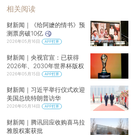
特朗普就台湾问题明确表态：不希望看到有人试图走向“独立”，飞9500英里去打一场战争，这不是我想要的
相关阅读
金饰价年内大跌270元，克价跌破1400元
第四冠到手，张雪：“开始习惯拿冠军了怎么办？”
财新闻｜《给阿嬷的情书》预
算力网要来了
测票房破10亿
国内首批103号高标号赛级汽油正式投用
2026年05月16日
APP打开
火灾致5死，一人逃出后又返回火场遇难，调查报告公布
财新闻｜央视官宣：已获得
大熊猫“家和”不幸离世，长隆通报
2026年、2030年世界杯版权
伊朗官员：伊方制定的霍尔木兹海峡航线交通管理机制将于近期公布
2026年05月15日
APP打开
哈马斯军事领导人哈达德身亡
财新闻｜习近平举行仪式欢迎
三星电子会长李在镕，公开道歉
美国总统特朗普访华
因以色列参赛，西班牙、荷兰、爱尔兰、冰岛、斯洛文尼亚五国抵制欧洲歌唱大赛，桑切斯发声
2026年05月14日
APP打开
财新闻｜腾讯回应收购喜马拉
雅股权案获批