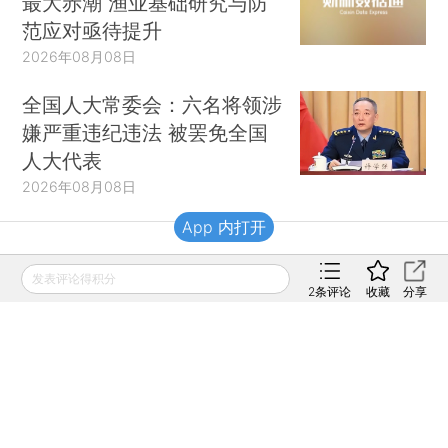
最大赤潮 渔业基础研究与防
范应对亟待提升
2026年08月08日
全国人大常委会：六名将领涉
嫌严重违纪违法 被罢免全国
人大代表
2026年08月08日
App 内打开
财新移动
发表评论得积分
2
条评论
收藏
分享
财新
财新周刊
Caixin
登录
网页版
订阅电邮
|
|
Copyright 财新网 All Rights Reserved