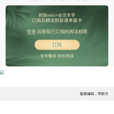
意大利突发汽车冲撞行人事件
欧洲方面据称已开始就霍尔木兹海峡通行问题与革命卫队接触
财新mini+会员专享
法国文化部长：今后不会资助“用人工智能取代创作者”的影视作品
订阅后赠送财新通单篇卡
四川大摆荡坠亡事件最新调查进展：释放开关提前打开致事故发生
登录
后获取已订阅的阅读权限
救护车驾驶员运完患者运化肥，重庆巫溪通报：影响恶劣，将严肃处理
嘉陵江重庆段发生一起划桨板人员落水事件已致1人遇难
订阅
樊振东率萨尔布吕肯晋级乒乓球欧冠决赛
全年畅览 轻松阅读
行业报告：2025年中国户外运动消费人次超8亿
中国汽车专利公开量全球领先 新能源领域年均增长率17.1%
河北曹妃甸港区实现40万吨船舶常态化满载靠泊
泰国总理下令彻查火车与巴士相撞事故
双预警齐发，中央气象台发布暴雨、大雾黄色预警
版面编辑：邓舒方
美以伊冲突致伊拉克原油出口锐减
世卫组织：非洲埃博拉疫情构成“国际关注的突发公共卫生事件”