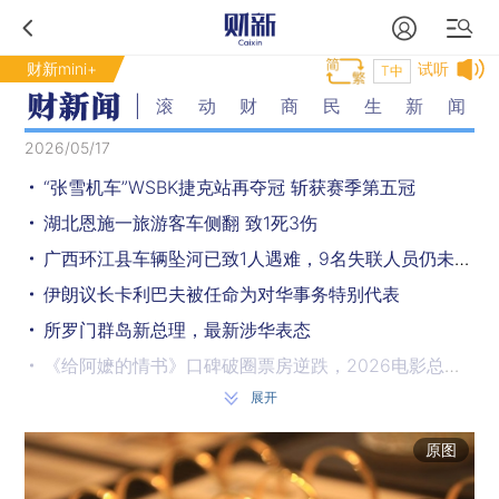
财新mini+
试听
T中
滚动财商民生新闻
2026/05/17
“张雪机车”WSBK捷克站再夺冠 斩获赛季第五冠
湖北恩施一旅游客车侧翻 致1死3伤
广西环江县车辆坠河已致1人遇难，9名失联人员仍未找到
伊朗议长卡利巴夫被任命为对华事务特别代表
所罗门群岛新总理，最新涉华表态
《给阿嬷的情书》口碑破圈票房逆跌，2026电影总票房已超144亿元
展开
演员卢昱晓：向《给阿嬷的情书》及所有人郑重道歉
国家防办派工作组赴广西协助指导车辆坠河人员搜救工作
原图
伊朗：恢复建设，恢复交易