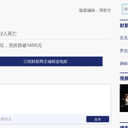
版面编辑：邓舒方
财
2人死亡
伍戈
元，克价跌破1400元
罗志
订阅财新网主编精选电邮
易峘
视
新网观点
发布