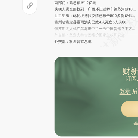
两部门：紧急预拨1.2亿元
失联人员全部找到，广西环江过桥车辆坠河致10人遇难
世卫组织：此轮埃博拉疫情已报告500多例疑似病例
贵州省贵定县暴雨洪灾已致4人死亡5人失联
俄罗斯无人机在黑海击中了一艘中国货船？中方回应：相关船只系马绍尔群岛籍
外交部：坚定支持古巴维护国家主权和安全
外交部：欢迎普京总统
世界卫生大会连续第十年拒绝涉台提案
中方：特朗普总统访华期间，两国元首同意开展人工智能政府间对话
国家防总增派工作组赴贵州指导 继续维持湘鄂桂贵防汛四级应急响应
涉辽宁、吉林、黑龙江、广西，中央生态环保督察通报典型案例
财新
2026年全民数字素养与技能提升月启动
订阅
华南农业大学发布情况说明
莫迪呼吁国民：一年内不要出境旅游，也不要去外国旅行结婚
登录
后
一男子餐厅内持刀致3人受伤 上海警方通报
助力人工智能发展 中国正前瞻布局一批数据领域前沿标准
欧盟称中东局势或使欧洲经济面临滞胀冲击
普京访华俄方代表团名单公布，含5位副总理、8位部长
2名中国公民在尼泊尔印度边境因涉嫌非法入境印度被拘捕，中使馆紧急提醒：切勿无签证前往印度
“叫的特斯拉，来的比亚迪”，司机换“马甲”接单，强制线下交易还言语威胁乘客
“微笑”卫星成功发射 为空间天气预报提供科学支撑