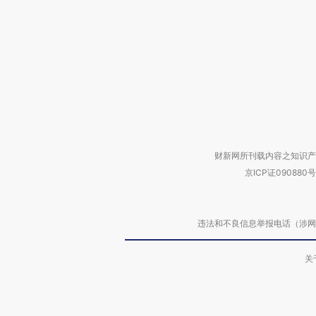
财新网所刊载内容之知识产
京ICP证090880号
违法和不良信息举报电话（涉网络暴力有
关