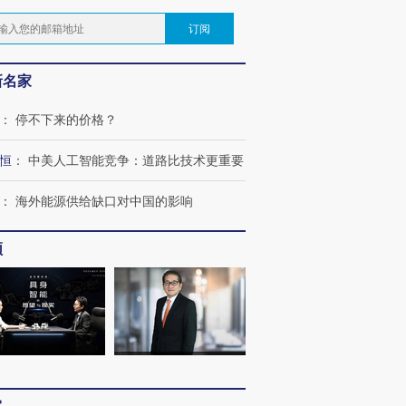
订阅
新名家
：
停不下来的价格？
恒
：
中美人工智能竞争：道路比技术更重要
：
海外能源供给缺口对中国的影响
频