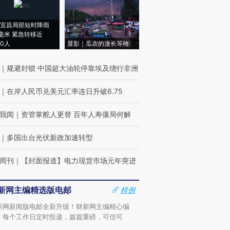
宜昌局部短时降雨
8毫米 紧急转移近
00人
显影｜瓜农的漫长等待
｜
规避封锁 中国超大油轮停靠埃及绕行非洲
｜
在岸人民币兑美元汇率连日升破6.75
我闻
｜
资管掌舵人更替 百年人寿僵局何解
｜
多国出台光伏新政加速转型
周刊
｜
【封面报道】电力现货市场元年突进
新网主编精选版电邮
样例
新网新闻版电邮全新升级！财新网主编精心编
，每个工作日定时投递，篇篇重磅，可信可
。