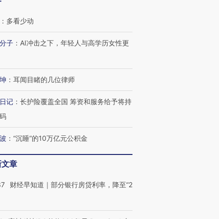
客
：
多看少动
分子
：
AI冲击之下，年轻人与高学历女性更
坤
：
耳闻目睹的几位律师
日记
：
长护险覆盖全国 筹资和服务给予将持
码
波
：
“沉睡”的10万亿元公积金
OX的吸金
马航飞行员跨国走私7万
视线｜被称为“蟑螂”的印
新文章
让中产们甘
粒摇头丸 尿检体内含3种
度Z世代 用街头抗争将教
秘鲁纳斯
”？
毒品
育部长拱下台
13人遇难
37
财经早知道｜部分银行房贷利率，降至“2