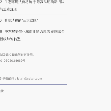
42
生态环境法典将施行 最高法明确新旧法
与追责规则
0
看空消费的“三大误区”
59
中东局势催化东南亚能源焦虑 多国出台
新政加速转型
复制及建立镜像等任何使用。
010502034662号
箱：laixin@caixin.com
链接