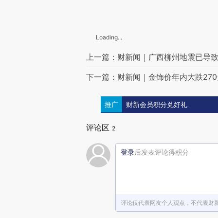
中国地震局启动中南五省区联防联建机制
水利部针对赣鄂湘粤桂黔琼七省区启动洪水防御Ⅳ级应急响应
五月天宣布：将向广西柳州捐100万
最高检公布最新侵犯公民人身自由的赔偿金标准：每日495.94元
Loading...
伊朗股市恢复交易
美政府批准对韩国逾40亿美元军售
上一篇：财新闻｜广西柳州地震已导致
赖清德弹劾案未通过
王毅：赞赏塞舌尔等国政府撤销赖清德飞行许可
下一篇：财新闻｜金饰价年内大跌270
四人赴泰国考察失联13天，昆明警方：已立案侦查
武汉通报昌盛泡花碱厂相关环境问题：成立联合调查组
印尼等10国外长强烈谴责以色列再次袭击“全球坚韧船队”
推广
财新会员积分兑好礼
沃什22日将宣誓就任美联储主席，特朗普主持仪式
美国发现一汉坦病毒死亡病例 无关邮轮疫情
评论区
2
赖清德称“没有台独”，洪秀柱回应
俄总统普京发表视频讲话：俄中关系达到前所未有水平
登录
后发表评论得积分
男子深夜多次骚扰女童，被推倒受伤后索赔36万元，法院：女童父亲正当防卫
依法严惩侵犯企业合法权益犯罪 最高检发布案例
AMD董事会主席兼CEO苏姿丰：中国市场极其重要
中国科学家首次从直立人化石中提取谱系特征遗传信息
菲律宾参议院弹劾法庭向副总统莎拉发出传票
评论仅代表网友个人观点，不代表财
河南杞县“蒜薹滞销、农户弃收”？官方核实：夸大失真
利用工作便利非法买卖公民公积金信息，王某等10人被采取刑事强制措施