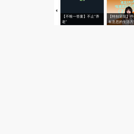
中国实施稳岗扩容提质行动 多举措促就业
找矿又有突破，西藏新增铬铁矿资源量73.83万吨
中国“逐日工程”研究取得重大进展
【不唯一答案】不止“养
【特别呈现】寻
辛纳夺得罗马大师赛冠军，解锁“金大师”成就
老”
有意思的生活方
伊朗外交部：仍有多名伊朗国足成员未获赴美签证
特朗普：应海湾三国请求 推迟攻击伊朗
英国副首相：斯塔默性格坚毅，拥有丰富的斗争经验，不会设定“辞职时间表”
晨读荐闻（国内、国际消息21条）
长鑫科技IPO申报业绩爆发 市场预计估值必超2万亿元
险资一季度买了多少股票？配置余额环比增长2.7%
QDII基金持续脱离净值超高溢价 额度限制致套利机制失效
恒大清盘人讼普华永道香港开庭 索偿金额达570亿元
一线城市二手房价环比涨幅连续两月超新房 改善型需求支撑市场修复
爱奇艺一季度亏损2.34亿元 AI创作平台用户过万
百度营收持续下滑 AI业务占过半收入
日韩首脑主动联系特朗普 欲了解中美元首会谈结果