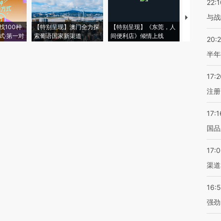
22:1
与战
【推广】走
找100种
【特别呈现】澳门全力探
【特别呈现】《东莞，人
会，让数智科
式·第一对
索葡语国家新渠道
间便利店》倾情上线
业
20:
半年
17:2
注册
17:1
国品
17:
渠道
16:
强劲