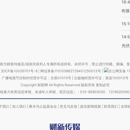
16:
衔接
15:1
14:
光伏
权为财新传媒及/或相关权利人专属所有或持有。未经许可，禁止进行转载、摘编、
京ICP备10026701号-8
|
网信算备110105862729401250013号
|
京公网安备 11
广播电视节目制作经营许可证：京第01015号
|
出版物经营许可证：第直100013号
Copyright 财新网 All Rights Reserved 版权所有 复制必究
害信息举报、未成年人举报、谣言信息）：010-85905050 13195200605 举报邮
于我们
|
加入我们
|
啄木鸟公益基金会
|
意见与反馈
|
提供新闻线索
|
联系我们
|
友情