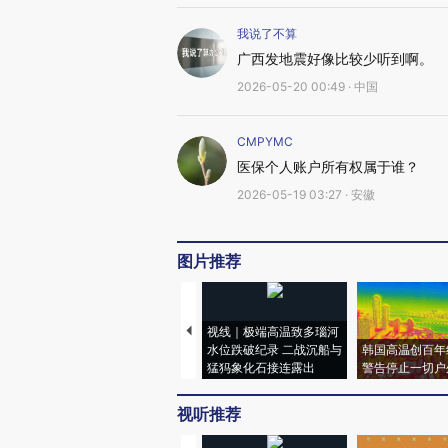
69名中国公民在菲被扣 中使馆派员进行领事探视
我说了不算
“耿同学”接连举报多名高校学者、教授学术造假，最新发声
广西发地震好像比较少听到啊。
一驾校宣称“驾考包过”实为组织学员作弊，山西临县警方通报
湖北宣恩强降雨致3人死亡、4人失联
2026-05-20 00:49 · 中国
含智能、绿色产品等 前4月消费品以旧换新销售额超6069亿元
伊朗最高领袖重申将考虑开辟新战线
伊朗被曝成立管理霍尔木兹海峡新机构
CMPYMC
内塔尼亚胡连续两晚开会，为重启对伊朗战事做准备
医保个人账户所有权属于谁？
海军辽宁舰航母编队赴西太平洋开展演训活动
2026-05-19 03:27 · 安徽
三部门调拨中央救灾物资支持湖南、广西做好救灾救助工作
伊朗称已采取措施保障地区航运安全
俄总统新闻秘书：俄方希望恢复乌克兰和平进程
图片推荐
马尔代夫登革热病例激增，已出现数起死亡病例，中使馆提醒
柳州发布情况通报
一干部隐瞒婚史与女主播谈恋爱，拿女方170万买假金条
4名泰国警察伙同平民，绑架5名中国人
视线｜极端高温致多瑙河
水位跌破纪录 二战沉船与
韩国高温创百年
中金公司：换股吸收合并东兴证券、信达证券
猛犸象化石接连露出
警告停止一切户
以色列制定的“巴勒斯坦人死刑法” ，已生效
中国建立白名单制度规范医保个人账户使用
视听推荐
一学生利用AI伪造收款记录、瞒骗5000元奖金，上海交大通报
628个气象站出现大暴雨，南方大范围强降雨继续