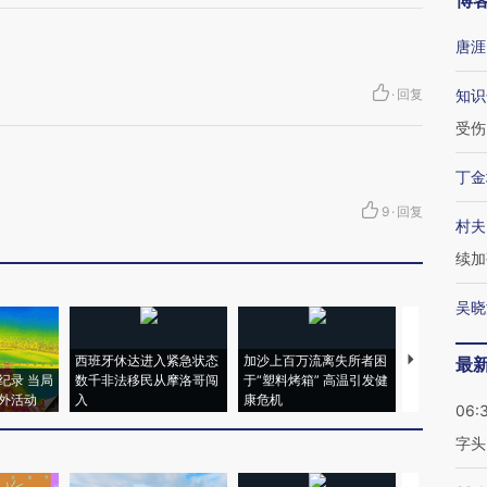
博
唐涯
·
回复
知识
受伤
丁金
9
·
回复
村夫
续加
吴晓
西班牙休达进入紧急状态
加沙上百万流离失所者困
视线｜HYR
最
纪录 当局
数千非法移民从摩洛哥闯
于“塑料烤箱” 高温引发健
术：是什么
外活动
入
康危机
心“花钱找虐
06:
字头