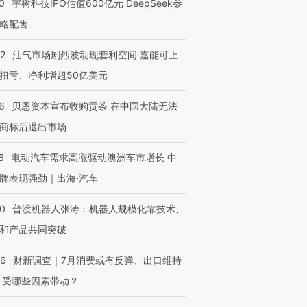
0
宇树科技IPO估值600亿元 DeepSeek参
略配售
进第四届链博
【商旅对话】华住集团
技“链”接产
【特别呈现】寻找100种
CFO：不靠规模取胜，华
【特别呈
有意思的生活方式·第三对
住三大增长引擎是什么？
有意思的
22
油气市场剧烈波动现套利空间 嘉能可上
扭亏、净利增超50亿美元
6
贝恩资本宣布收购贡茶 在中国大陆无法
商标后退出市场
6
电动汽车需求高涨驱动澳洲车市增长 中
牌表现强劲｜出海·汽车
00
普渡机器人张涛：机器人规模化靠技术、
和产品共同突破
56
财新调查｜7月消费或有反弹、出口维持
 受哪些因素带动？