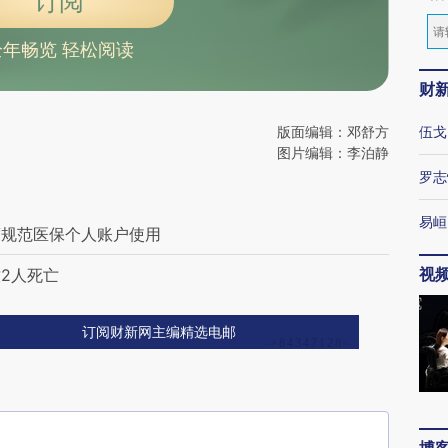
订阅
全年畅览 轻松阅读
财
版面编辑：邓舒方
伍戈
图片编辑：李泊静
罗志
易峘
度规范医保个人账户使用
视
2人死亡
订阅财新网主编精选电邮