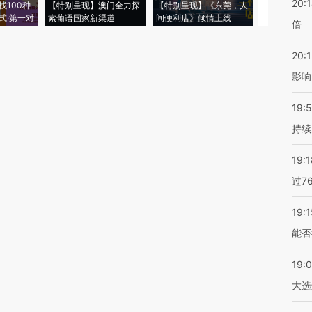
20:
找100种
【特别呈现】澳门全力探
【特别呈现】《东莞，人
会，让数智科
式·第一对
索葡语国家新渠道
间便利店》倾情上线
业
倍
20:1
影响
19:5
持续
19:1
过7
19:1
能否
19:
大选