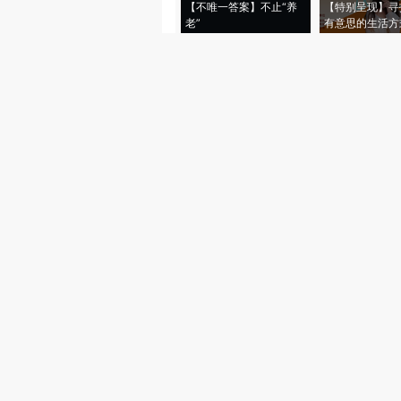
【不唯一答案】不止“养
【特别呈现】寻
修订后的《行政法规制定程序条例》公布 自7月1日起施行
老”
有意思的生活方
市场监管总局：将推动海外反垄断合规服务平台投入运行
全国登记在册民营企业数量超6100万户
一家3口冒雨爬野山，被困悬崖上方，消防部门提示
德国上线纳粹历史查询工具，而日本国内否定公正审判甚至企图翻案声音甚嚣尘上，中方：日方应当深刻反省历史罪责
阿联酋核电站相关设施遭袭，中方回应
伊朗副外长公布伊对美协议草案提议 包括美军从周边地区撤离
德国为F-35战斗机购买挪威导弹
世卫组织：汉坦病毒在全球范围内的风险较低
晨读荐闻（国内、国际消息16条）
医保个人账户药店支付设白名单 影响几何？
长江存储冲刺A股 估值或过万亿
销售费用激增叠加汇兑损失 小牛电动一季度亏损扩大
全球深海资源战略性凸显 中国加速追赶深海科技
B站一季度净利同比提升62% AI扩充内容数量、带动广告收入
马斯克诉OpenAI侵占慈善资产案败诉 陪审团认定超时效