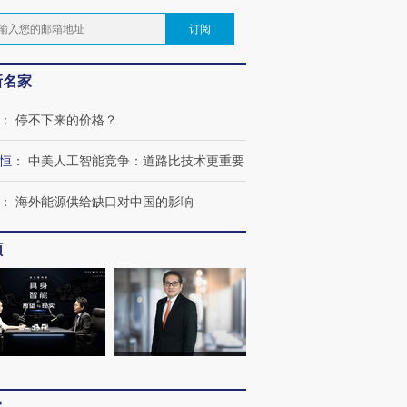
订阅
新名家
：
停不下来的价格？
恒
：
中美人工智能竞争：道路比技术更重要
：
海外能源供给缺口对中国的影响
频