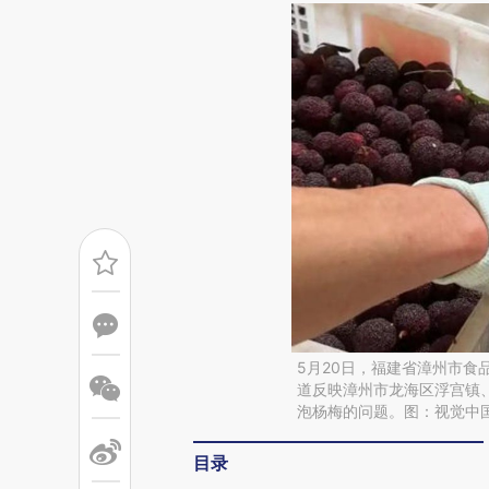
5月20日，福建省漳州市食
道反映漳州市龙海区浮宫镇
泡杨梅的问题。图：视觉中
目录