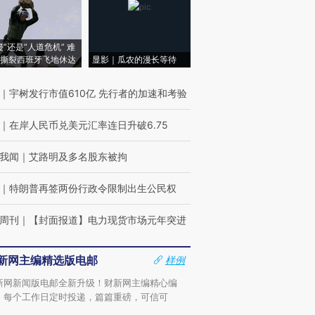
侵”还是“人道危机” 难
撕裂西班牙飞地休达
显影｜瓜农的漫长等待
｜
宇树发行市值610亿 先行者的加速和考验
｜
在岸人民币兑美元汇率连日升破6.75
我闻
｜
艾路明及多名股东被拘
｜
特朗普再签两份行政令限制出生公民权
周刊
｜
【封面报道】电力现货市场元年突进
新网主编精选版电邮
样例
新网新闻版电邮全新升级！财新网主编精心编
，每个工作日定时投递，篇篇重磅，可信可
。