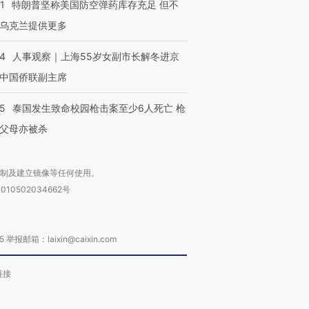
1
特朗普坚称美国防空弹药库存充足 但不
乌克兰提供更多
24
人事观察｜上海55岁女副市长解冬进京
中国侨联副主席
45
泰国发生致命校园枪击案至少6人死亡 枪
父母亦被杀
复制及建立镜像等任何使用。
010502034662号
箱：laixin@caixin.com
链接