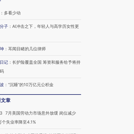
客
：
多看少动
分子
：
AI冲击之下，年轻人与高学历女性更
坤
：
耳闻目睹的几位律师
日记
：
长护险覆盖全国 筹资和服务给予将持
码
波
：
“沉睡”的10万亿元公积金
跨国走私7万
视线｜被称为“蟑螂”的印
视线｜“入侵”还是“人道危
检体内含3种
度Z世代 用街头抗争将教
机”？难民潮撕裂西班牙
秘鲁纳斯
育部长拱下台
飞地休达
13人遇难
新文章
43
7月美国劳动力市场意外放缓 岗位减少
3万个失业率降至4.1%
进第四届链博
【商旅对话】华住集团