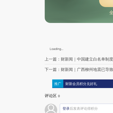
美国中央司令部：美军正继续全面执行针对伊朗的海上封锁行动
美军驻欧洲旅级战斗队总数缩减至3个
习近平为俄罗斯总统普京举行欢迎仪式
国台办：美方务必慎之又慎处理台湾问题，不向“台独”分裂势力发出错误信号
海南将防汛防风四级应急响应提升至三级应急响应
贵州、湖南、湖北多地接连出现大雨 专家：三地降雨成因有区别
公安部：“猎狐行动”抓获境外逃犯880余名，包括红通逃犯38名
公安部公布打击经济犯罪20起典型案例
中国篮协依据行贿案件判决重罚内蒙古农信篮球俱乐部
周杰伦等台湾歌手在大陆多地举办演唱会 国台办：与大陆文旅双向奔赴
Loading...
迈向新阶段 首个全植入式脑机接口系统开启临床试验
汪涵道歉：与《监狱来的妈妈》片方解除一切关联
上一篇：财新闻｜中国建立白名单制
伊朗称有权对霍尔木兹海峡海底光缆收“管理费”
下一篇：财新闻｜广西柳州地震已导致
美媒：北约考虑“协助船只”通过霍尔木兹海峡
“全球坚韧船队”称全部船只均被以军拦截
韩国三星电子劳资谈判再度宣告破裂
推广
财新会员积分兑好礼
时隔22年，阿森纳再次捧起英超冠军奖杯
俄罗斯总统普京抵达北京
评论区
傅聪：中方主张在维持停火的基础上，尽快重开霍尔木兹海峡，解决海峡问题的根本之道在于实现永久和全面停火
0
国际金价、银价、油价，齐跌
将柳州5.2级地震用于“520”营销，涉事蛋糕店被立案调查
登录
后发表评论得积分
强降雨致湖南石门5人死亡、11人失联