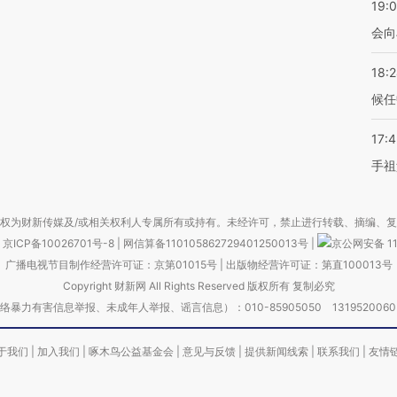
19:0
会向
18:
候任
17:
手祖
权为财新传媒及/或相关权利人专属所有或持有。未经许可，禁止进行转载、摘编、
京ICP备10026701号-8
|
网信算备110105862729401250013号
|
京公网安备 11
广播电视节目制作经营许可证：京第01015号
|
出版物经营许可证：第直100013号
Copyright 财新网 All Rights Reserved 版权所有 复制必究
害信息举报、未成年人举报、谣言信息）：010-85905050 13195200605 举报邮
于我们
|
加入我们
|
啄木鸟公益基金会
|
意见与反馈
|
提供新闻线索
|
联系我们
|
友情