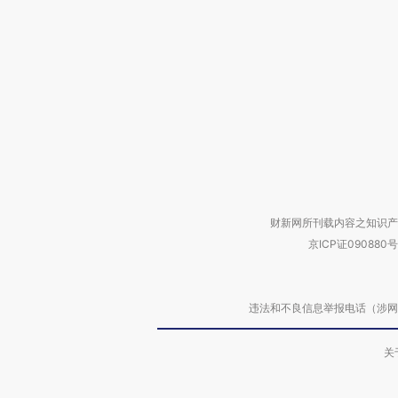
财新网所刊载内容之知识产
京ICP证090880号
违法和不良信息举报电话（涉网络暴力有
关