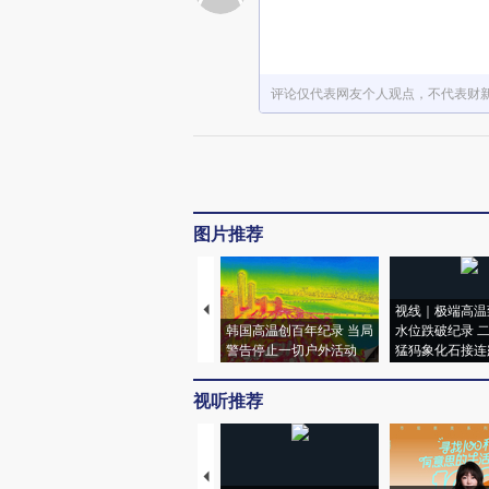
长江防总启动Ⅳ级应急响应
湖北襄阳公安通报：冯某（男，45岁）将其2024年拍摄的暴雨视频重新发布，误导网民，公安机关已责令删除
内蒙古一中学女生跑操后死亡，警方通报
医生接诊过程中听小说并开错检查单，医院通报：涉事医生停职
评论仅代表网友个人观点，不代表财
寿司郎又出卫生问题了：刺身盘子没洗干净、员工出入专间不洗手……
中共中央办公厅、国务院办公厅印发《关于用好乡镇（街道）履行职责事项清单的具体措施》
演员黄子仟发生车祸意外去世
美参院推进法案限制特朗普对伊朗动武
特朗普说希望“非常迅速”地结束伊朗战事
特朗普称美方可能不得不对伊朗“再予以一击”
图片推荐
美军在印度洋扣押一艘与伊朗相关油轮
万斯称美军部署波兰计划取消是“例行轮换推迟”
法国拟在2030年前累计增加360亿欧元军费
视线｜极端高温
加沙地带卫生部门：过去24小时内以军袭击致3死3伤
韩国高温创百年纪录 当局
水位跌破纪录 
菲总统称可能卷入涉及台湾冲突，因为距离实在太近，还有近20万菲公民在台，外交部：侨民众多、地理邻近不是干涉他国内政的借口
警告停止一切户外活动
猛犸象化石接连
中国公民在泰国遭非法拘禁并被勒索，中使馆发声
媒体人士呼吁斯威士兰尽早与中国建交，中方回应
视听推荐
挺进决赛，U17国足将与日本队争冠
洁丽雅，晒DNA鉴定报告、结婚证
第二艘国产大型邮轮“爱达·花城号”5月20日开始售票
新疆景区通报：涉事人员系县林草部门工作人员