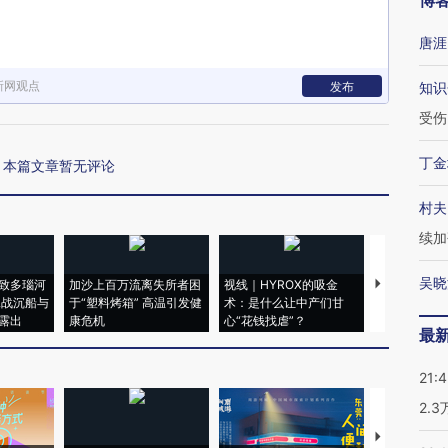
博
唐涯
新网观点
发布
知识
受伤
丁金
本篇文章暂无评论
村夫
续加
吴晓
致多瑙河
加沙上百万流离失所者困
视线｜HYROX的吸金
马航飞行员
二战沉船与
于“塑料烤箱” 高温引发健
术：是什么让中产们甘
粒摇头丸 尿
露出
康危机
心“花钱找虐”？
毒品
最
21:
2.
【推广】走