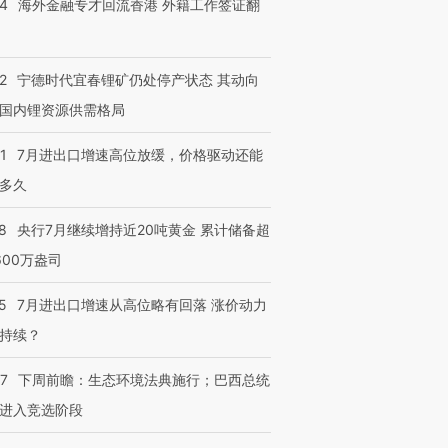
14
海外金融专才回流香港 外籍工作签证翻
技“链”接产
【特别呈现】寻找100种
CFO：不靠规模取胜，华
【特别呈
有意思的生活方式·第三对
住三大增长引擎是什么？
有意思的
2
宁德时代宜春锂矿仍处停产状态 其动向
国内锂资源供需格局
1
7月进出口增速高位放缓，价格驱动还能
多久
8
央行7月继续增持近20吨黄金 累计储备超
600万盎司
5
7月进出口增速从高位略有回落 涨价动力
持续？
07
下周前瞻：生态环境法典施行；巴西总统
进入竞选阶段