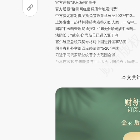
官方通报“泡药杨梅”事件
官方通报“柳州网红蛋糕店拿地震消费”
中方决定将对俄罗斯免签政策延长至2027年12月31日
上海发生一起精神障碍患者持刀伤人案，一名中国公民和两名日本公民受伤，中方回应
国家中医药管理局通报3・15晚会曝光涉中医药相关事件进一步调查处置情况
法防长：“戴高乐”号航母已进入亚丁湾
塞尔维亚总统武契奇将对中国进行国事访问
国台办和外交部回应赖清德“5·20”讲话
习近平同俄罗斯总统普京大范围会谈
台湾连续10年未能参与世卫大会，国台办：民进党当局根本不是关心台湾民众的健康福祉，而是借“蹭会”刷存在感、做政治文章
解放军军演是“整个地区不安、破坏稳定的最大的根源”？国台办驳斥
美国公布新一轮对伊朗制裁名单
本文共计
针对湖南，国家防灾减灾救灾委启动国家四级救灾应急响应
习近平同俄罗斯总统普京小范围会谈
《中俄睦邻友好合作条约》延期
财新
商务部美大司负责人解读中美经贸磋商初步成果
国台办：赖清德上台两年所作所为越来越不得民心
订阅
国台办：赖清德“5点谈话”充分暴露色厉内荏、狡诈卑劣本质
《给阿嬷的情书》引两岸共鸣 国台办：两岸同胞对中华文化有共同传承
登录
后
公安部：依法严打涉税犯罪 立案侦办8400余起案件
浙江瑞安一小学通报“女教师劝架被学生用镊子戳伤眼球”