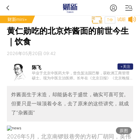
财新mini+
试听
T中
黄仁勋吃的北京炸酱面的前世今生
｜饮食
2026年05月20日 09:42
+关注
陈飞
毕业于北京中医药大学，曾负笈法国巴黎，获欧洲工商管理
硕士。现为中医主治医师。长年在《北京日报》《北京晚报
》等媒体发表有关国学、文化与民俗的专栏文章，为北京戏
曲评论学会副会长。
炸酱面生于末造，却能扬名于盛世，确实可喜可贺。
但要只是一味顶着令名，去了原来的这些讲究，就成
了“杂酱面”
原图
2026年5月，北京南锣鼓巷旁的方砖厂胡同，英伟