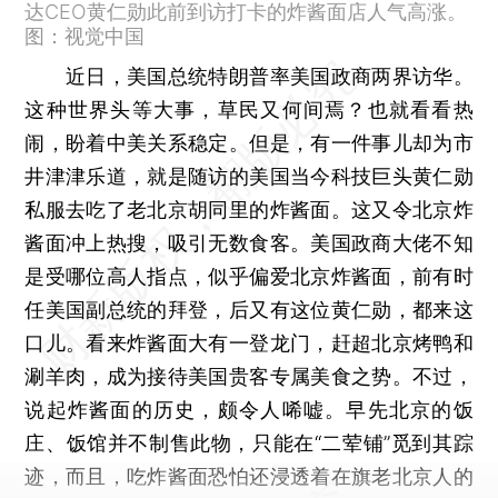
达CEO黄仁勋此前到访打卡的炸酱面店人气高涨。
图：视觉中国
近日，美国总统特朗普率美国政商两界访华。
这种世界头等大事，草民又何间焉？也就看看热
闹，盼着中美关系稳定。但是，有一件事儿却为市
井津津乐道，就是随访的美国当今科技巨头黄仁勋
私服去吃了老北京胡同里的炸酱面。这又令北京炸
酱面冲上热搜，吸引无数食客。美国政商大佬不知
是受哪位高人指点，似乎偏爱北京炸酱面，前有时
任美国副总统的拜登，后又有这位黄仁勋，都来这
口儿。看来炸酱面大有一登龙门，赶超北京烤鸭和
涮羊肉，成为接待美国贵客专属美食之势。不过，
说起炸酱面的历史，颇令人唏嘘。早先北京的饭
庄、饭馆并不制售此物，只能在“二荤铺”觅到其踪
迹，而且，吃炸酱面恐怕还浸透着在旗老北京人的