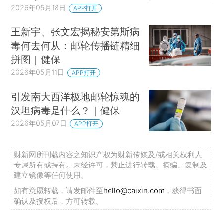
2026年05月18日
APP打开
王新宇、张文宏揭秘安第斯病
毒何去何从：邮轮传播链精细
拼图｜健保
2026年05月11日
APP打开
引发南大西洋极地邮轮惊魂的
汉坦病毒是什么？｜健保
2026年05月07日
APP打开
财新网所刊载内容之知识产权为财新传媒及/或相关权利人
专属所有或持有。未经许可，禁止进行转载、摘编、复制及
建立镜像等任何使用。
如有意愿转载，请发邮件至
hello@caixin.com
，获得书面
确认及授权后，方可转载。