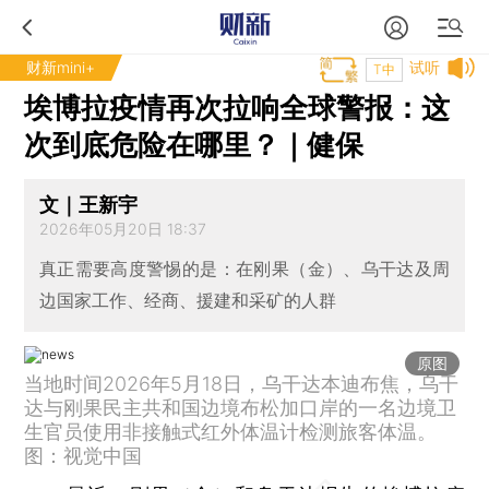
财新mini+
试听
T中
埃博拉疫情再次拉响全球警报：这
次到底危险在哪里？｜健保
文｜王新宇
2026年05月20日 18:37
真正需要高度警惕的是：在刚果（金）、乌干达及周
边国家工作、经商、援建和采矿的人群
原图
当地时间2026年5月18日，乌干达本迪布焦，乌干
达与刚果民主共和国边境布松加口岸的一名边境卫
生官员使用非接触式红外体温计检测旅客体温。
图：视觉中国