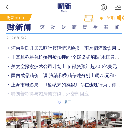
财新mini+
试听
T中
滚动财商民生新闻
2026/05/21
河南尉氏县居民呕吐腹泻情况通报：雨水倒灌致饮用水污染
土耳其称将包机接回被扣押的“全球坚韧船队”本国及第三国公民
美太空探索技术公司计划上市 融资预计超700亿美元
国内成品油价上调 汽油和柴油每吨分别上调75元和70元
上海市电影局：《监狱来的妈妈》存在违规行为，停止上映
特朗普称将与赖清德交谈，外交部回应
展开
商务部：如欧方执意对中国企业或产品采取歧视性限制措施 中方将坚决反制
强降雨致湖南石门6人死亡、10人失联
原图
外交部宣布：巴基斯坦总理夏巴兹将访华