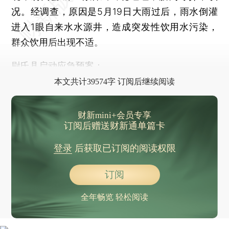
中方：战争亦有规则，然而冲突手段却屡屡突破下限，学校、医院、城镇成为军事行动目标，人道工作者、医务工作者、维和人员成为袭击对象
况。经调查，原因是5月19日大雨过后，雨水倒灌
特朗普：我在以色列支持率高达99%，以后可能去竞选以色列总理
进入1眼自来水水源井，造成突发性饮用水污染，
知情人士：内塔尼亚胡与特朗普通话后气急败坏
群众饮用后出现不适。
以色列空袭黎巴嫩南部造成至少19人死亡
尉氏县启动应急预案：
古特雷斯强烈谴责以色列决定在近东救济工程处大院建立军事设施
本文共计39574字 订阅后继续阅读
以色列反对派要求尽快推动解散议会
伊朗外交部称“正在评估”美方最新谈判意见
财新mini+会员专享
聚焦破产重组、信用修复等 8个涉企行政执法典型案例发布
订阅后赠送财新通单篇卡
贵州省麻江县暴雨洪灾已致3人死亡
登录
后获取已订阅的阅读权限
多方回应“荔枝在水池中加工”：并非“泡药水”，而是荔枝采后保鲜的常规物理预冷环节
油价，暴跌；黄金、白银，上涨
订阅
国家电投集团中央研究院：上海交大学生樊某某与我院领导无亲属关系
全年畅览 轻松阅读
最高法公布典型案例：继承人以外，对被继承人扶养较多的人，依法可以分给适当的遗产
警惕盲盒卡牌“概率陷阱” 中消协发布“六一”涉儿童消费提示