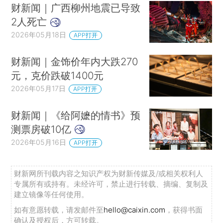
伊朗最高领袖说伊朗人民正在进行“历史性抵抗”
财新闻｜广西柳州地震已导致
伊朗革命卫队称过去24小时内有26艘船通过霍尔木兹海峡
2人死亡
2026年05月18日
李在明公开谴责以色列：严重越界
APP打开
高市早苗邀请李在明泡温泉：带您去一个非常美丽的地方
财新闻｜金饰价年内大跌270
三星电子劳资谈判结束 工会决定暂缓罢工
元，克价跌破1400元
玻利维亚宣布驱逐哥伦比亚大使
2026年05月17日
APP打开
伊朗国家队在土耳其备战2026年美加墨世界杯
财新闻｜《给阿嬷的情书》预
挪威报告欧洲首例北极熊感染禽流感事件
测票房破10亿
普京：学习中文的俄罗斯公民已超10万人
2026年05月16日
APP打开
特朗普回应中俄元首会晤
外交部回应中美经贸合作
财新网所刊载内容之知识产权为财新传媒及/或相关权利人
捷克最新涉华表态，中方回应
专属所有或持有。未经许可，禁止进行转载、摘编、复制及
建立镜像等任何使用。
郑丽文：全世界都不支持“台独”
如有意愿转载，请发邮件至
hello@caixin.com
，获得书面
国台办：台有关方面应顺应民意推动两岸旅游交流恢复正常
确认及授权后，方可转载。