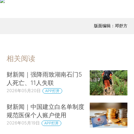
广西桂林阳朔一米粉店区别待客，“外地口音顾客贵6元”，官方通报
以军总参谋长：军队处于“最高级别戒备状态”，已为任何事态发展做好准备
欧洲三国批评以色列部长嘲讽“全球坚韧船队”被扣人员
版面编辑：邓舒方
美军在阿曼湾登船搜查一艘伊朗油轮
美国3人因接触不明物质死亡，超10人接受治疗
联合国关注非洲埃博拉疫情蔓延 警告或加剧粮食短缺
相关阅读
阿斯顿维拉队史首捧欧联杯，主帅埃梅里第5次率队夺得欧联杯冠军
俄罗斯总统普京结束访华
财新闻｜强降雨致湖南石门5
国防部新闻发言人蒋斌就台湾地区领导人“5·20”讲话答记者问
人死亡、11人失联
北京市级机关搬迁将于2026年底全部完成
2026年05月20日
APP打开
呼和浩特通报“小学教师体罚学生”：涉事教师调离教学岗位、两年内不得评优评先晋级、扣发两年岗位绩效工资
财新闻｜中国建立白名单制度
3岁女童高铁座位与母亲相隔8节车厢？铁路部门回应
规范医保个人账户使用
39岁律师办案途中晕倒离世，日常兼职跑网约车
2026年05月19日
APP打开
两部门联合发布贯彻实施民营经济促进法典型案例