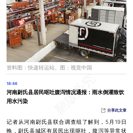
国家防减救灾委针对广西柳州地震启动国家四级救灾应急响应
广东水文局江门水文分局：阳江将出现4.3米洪峰水位
中东部将有新一轮较大范围降雨过程，广东广西局地仍有大暴雨
毁长城煤企，曾因破坏文保单位历史风貌被罚
中国足协：17人被终身禁止从事任何与足球有关的活动
头盔成摆设？北京昌平一人骑电动自行车把头盔放车筐，遇事故不幸身亡
阿联酋正建设一条绕过霍尔木兹海峡的输油管道，预计2027年建成投运
资料图：快递转运站。图：视觉中国
高市早苗给李在明讲鬼故事：日本首相官邸“闹鬼”，晚上有奇怪的声音
美联储或因通胀高企收紧货币政策
美媒称特朗普政府已开始制定对古巴军事行动方案
河南尉氏县居民呕吐腹泻情况通报：雨水倒灌致饮
美国起诉古巴革命领袖劳尔·卡斯特罗
用水污染
规范涉企行政执法专项行动已为企业挽回经济损失307亿元
分享此文章
司法部：不能简单以“有码、无码”为由拒绝或拖延执法检查
记者从河南尉氏县联合调查组了解到，5月19日
违规收集个人信息、窗口乱跳转……这31款APP及SDK被通报
晚，尉氏县城区有居民出现呕吐，腹泻等异常状