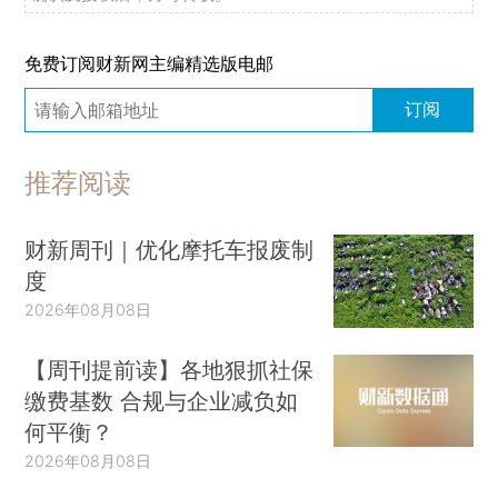
网络销售食品，5月20日起有新规
国家组织冠脉支架接续采购开标 临床主流产品普遍中选
免费订阅财新网主编精选版电邮
青岛市城阳区通报“排水沟出现蓝色水体”
订阅
山西宁武通报“明长城遭煤矿损毁，百余米墙体塌陷”
三部门调拨中央救灾物资 支持湖北做好救灾救助工作
推荐阅读
前4个月全国财政收入巩固向好态势
前4月快递业务量累计完成超645亿件
财新周刊｜优化摩托车报废制
中美联合侦破一起跨国犯罪案件
度
伊朗重申其对霍尔木兹海峡“管理监督范围”
2026年08月08日
晨读荐闻（国内、国际消息22条）
澳政府要求中国投资者出售当地最大重稀土企业股权
【周刊提前读】各地狠抓社保
缴费基数 合规与企业减负如
苏姿丰盛赞中国AI生态 称AMD聚焦智能体与全栈算力部署
何平衡？
中远最后一艘滞留超级油轮驶出霍尔木兹海峡 另一艘中国油轮同时驶出
2026年08月08日
数字钱包占据全球线上交易额一半以上、线下三分之一