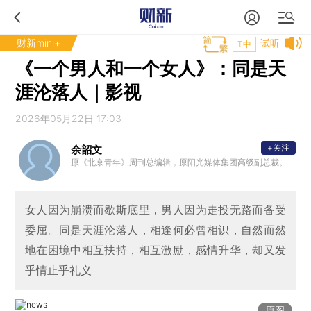
财新mini+
试听
T中
《一个男人和一个女人》：同是天
涯沦落人｜影视
2026年05月22日 17:03
+关注
余韶文
原《北京青年》周刊总编辑，原阳光媒体集团高级副总裁。
女人因为崩溃而歇斯底里，男人因为走投无路而备受
委屈。同是天涯沦落人，相逢何必曾相识，自然而然
地在困境中相互扶持，相互激励，感情升华，却又发
乎情止乎礼义
原图