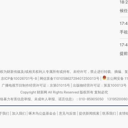
18:
候任
17:
手祖
17:
提前
权为财新传媒及/或相关权利人专属所有或持有。未经许可，禁止进行转载、摘编、
京ICP备10026701号-8
|
网信算备110105862729401250013号
|
京公网安备 11
广播电视节目制作经营许可证：京第01015号
|
出版物经营许可证：第直100013号
Copyright 财新网 All Rights Reserved 版权所有 复制必究
害信息举报、未成年人举报、谣言信息）：010-85905050 13195200605 举报邮
于我们
|
加入我们
|
啄木鸟公益基金会
|
意见与反馈
|
提供新闻线索
|
联系我们
|
友情