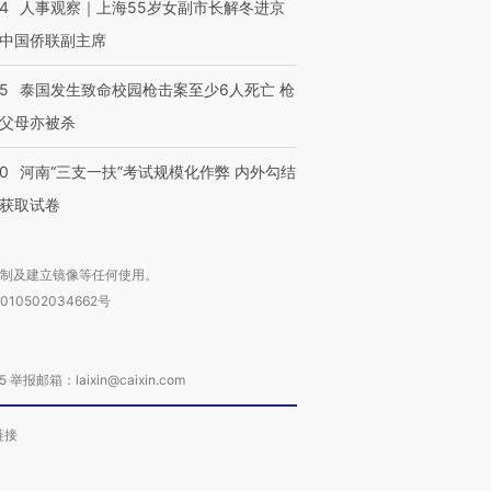
24
人事观察｜上海55岁女副市长解冬进京
中国侨联副主席
45
泰国发生致命校园枪击案至少6人死亡 枪
父母亦被杀
40
河南“三支一扶”考试规模化作弊 内外勾结
获取试卷
复制及建立镜像等任何使用。
010502034662号
箱：laixin@caixin.com
链接