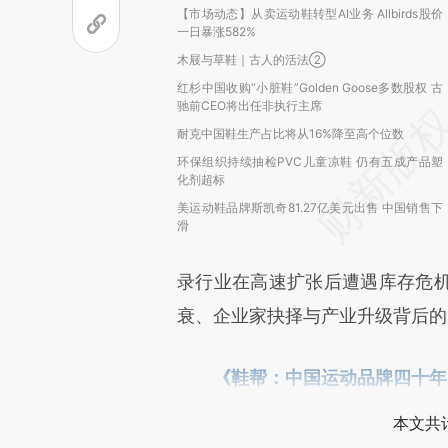
【市场动态】从卖运动鞋转型AI业务 Allbirds股价
一日暴涨582%
木屐与草鞋｜古人的活法②
红杉中国收购“小脏鞋”Golden Goose多数股权 古
驰前CEO将出任非执行主席
耐克中国鞋生产占比将从16%降至高个位数
环保组织持续抽检PVC儿童凉鞋 仍有五成产品塑
化剂超标
美运动鞋品牌斯凯奇81.27亿美元出售 中国销售下
滑
录行业在高速扩张后遭遇库存危
衰、企业家抉择与产业升级背后的
《鞋帮：中国运动品牌四十年
本文共计