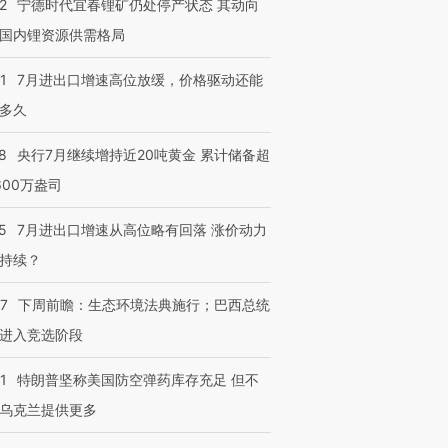
2
宁德时代宜春锂矿仍处停产状态 其动向
国内锂资源供需格局
跨国走私7万
视线｜被称为“蟑螂”的印
视线｜“入侵”还是“人道危
检体内含3种
度Z世代 用街头抗争将教
机”？难民潮撕裂西班牙
秘鲁纳斯
1
7月进出口增速高位放缓，价格驱动还能
育部长拱下台
飞地休达
13人遇难
多久
8
央行7月继续增持近20吨黄金 累计储备超
600万盎司
进第四届链博
【商旅对话】华住集团
技“链”接产
【特别呈现】寻找100种
CFO：不靠规模取胜，华
【特别呈
5
7月进出口增速从高位略有回落 涨价动力
有意思的生活方式·第三对
住三大增长引擎是什么？
有意思的
持续？
07
下周前瞻：生态环境法典施行；巴西总统
进入竞选阶段
1
特朗普坚称美国防空弹药库存充足 但不
乌克兰提供更多