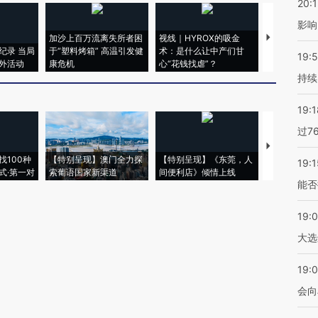
20:1
影响
加沙上百万流离失所者困
视线｜HYROX的吸金
马航飞行员
纪录 当局
于“塑料烤箱” 高温引发健
术：是什么让中产们甘
粒摇头丸 尿
19:5
外活动
康危机
心“花钱找虐”？
毒品
持续
19:1
过7
【推广】走
找100种
【特别呈现】澳门全力探
【特别呈现】《东莞，人
会，让数智科
19:1
式·第一对
索葡语国家新渠道
间便利店》倾情上线
业
能否
19:
大选
19:0
会向