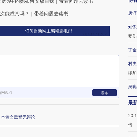
博
论漩涡中的她如何安放自我｜带着问题去读书
一次能成真吗？｜带着问题去读书
唐涯
知识
订阅财新网主编精选电邮
受伤
丁金
村夫
续加
吴晓
新网观点
发布
最
20:
本篇文章暂无评论
倍