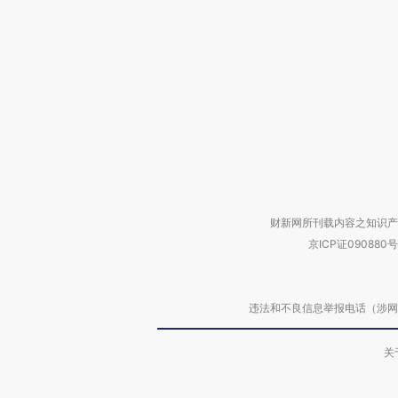
财新网所刊载内容之知识产
京ICP证090880号
违法和不良信息举报电话（涉网络暴力有
关