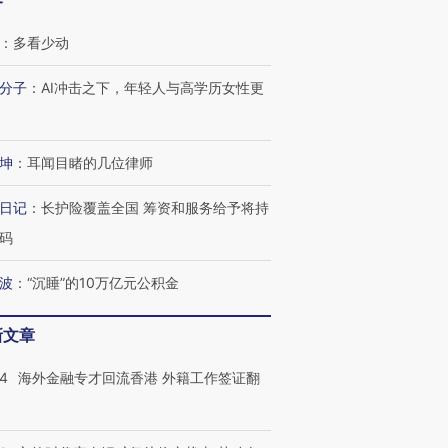
客
：
多看少动
分子
：
AI冲击之下，年轻人与高学历女性更
坤
：
耳闻目睹的几位律师
日记
：
长护险覆盖全国 筹资和服务给予将持
码
波
：
“沉睡”的10万亿元公积金
新文章
14
海外金融专才回流香港 外籍工作签证翻