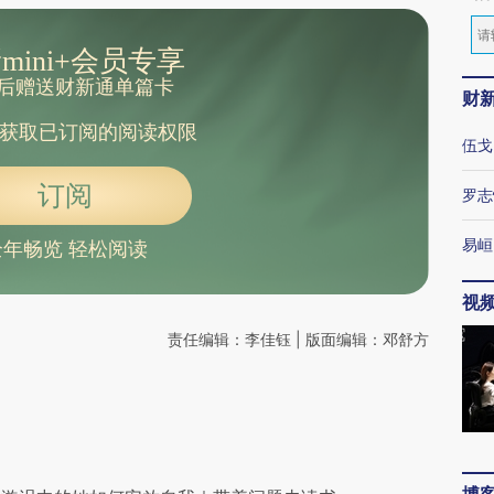
mini+会员专享
后赠送财新通单篇卡
财
获取已订阅的阅读权限
伍戈
订阅
罗志
易峘
全年畅览 轻松阅读
视
责任编辑：李佳钰 | 版面编辑：邓舒方