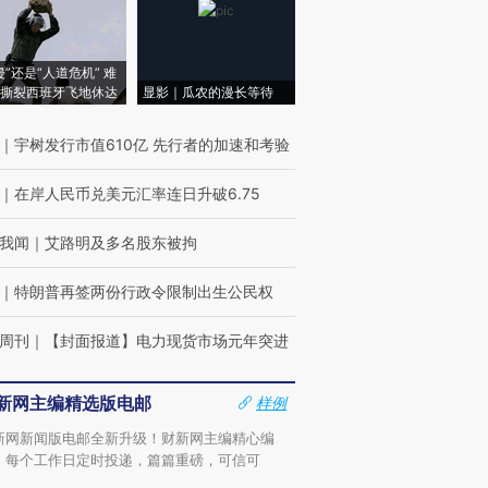
侵”还是“人道危机” 难
撕裂西班牙飞地休达
显影｜瓜农的漫长等待
｜
宇树发行市值610亿 先行者的加速和考验
｜
在岸人民币兑美元汇率连日升破6.75
我闻
｜
艾路明及多名股东被拘
｜
特朗普再签两份行政令限制出生公民权
周刊
｜
【封面报道】电力现货市场元年突进
新网主编精选版电邮
样例
新网新闻版电邮全新升级！财新网主编精心编
，每个工作日定时投递，篇篇重磅，可信可
。