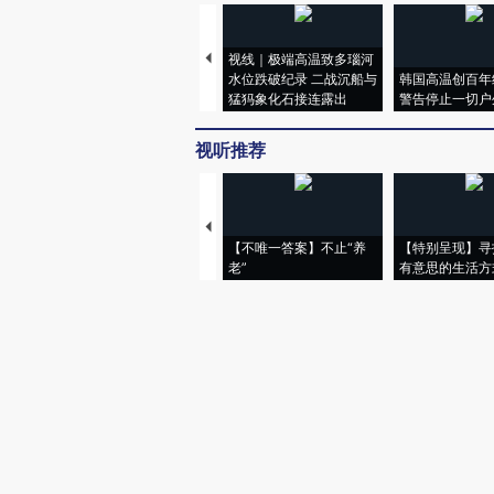
视线｜极端高温致多瑙河
水位跌破纪录 二战沉船与
韩国高温创百年
猛犸象化石接连露出
警告停止一切户
视听推荐
【不唯一答案】不止“养
【特别呈现】寻
老”
有意思的生活方