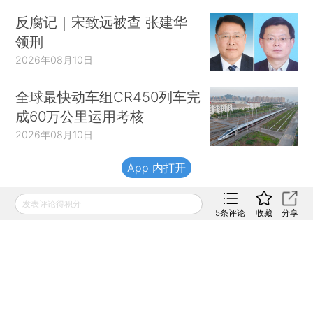
反腐记｜宋致远被查 张建华
领刑
2026年08月10日
全球最快动车组CR450列车完
成60万公里运用考核
2026年08月10日
App 内打开
财新移动
发表评论得积分
5
条评论
收藏
分享
财新
财新周刊
Caixin
登录
网页版
订阅电邮
|
|