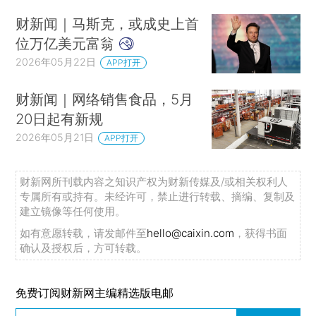
稻城亚丁景区回应“一博主违规自驾进入”：工作人员违规擅自放行，已作出相应处理
财新闻｜马斯克，或成史上首
郑丽文赴美行程曝光，行前多次痛斥“台独”
位万亿美元富翁
外交部：敦促德方有关人士恪守一个中国原则 停止向“台独”分裂势力发出错误信号
2026年05月22日
APP打开
外交部：通过对话谈判和平解决核不扩散的热点问题
外交部回应“寻找萨科尔斯基”
财新闻｜网络销售食品，5月
20日起有新规
伊朗伊斯兰革命卫队：过去24小时有32艘船只获准通过霍尔木兹海峡
2026年05月21日
APP打开
特朗普称与伊朗的谈判进展顺利
因对伊战事消耗弹药库存 美国推迟向日本交付“战斧”导弹
财新网所刊载内容之知识产权为财新传媒及/或相关权利人
疏通马桶、引体向上、平板支撑、剃头、绝食……为拉选票，韩国地方选举候选人各出奇招
专属所有或持有。未经许可，禁止进行转载、摘编、复制及
世卫组织：本轮埃博拉疫情已死亡的疑似病例达220例
建立镜像等任何使用。
晨读荐闻（国内、国际消息17条）
如有意愿转载，请发邮件至
hello@caixin.com
，获得书面
确认及授权后，方可转载。
宇树科技6月1日上会 具身智能赛道热度攀升
华为称到2031年芯片将达1.4纳米等效水平 公布麒麟芯片三年产品路线图
免费订阅财新网主编精选版电邮
能源紧缺叠加卢比贬值 印度能源价格十天内三连涨