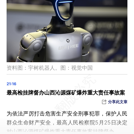
伊朗最高领袖：伊朗及抵抗阵线取胜
以军：穆罕默德·阿布·马鲁赫被打死
两人在店铺卫生间内偷拍隐私视频并贩卖牟利，成都警方通报
中国海警依法驱离日非法进入我钓鱼岛领海船只
驾驶员注意，这一新规，6月1日起执行
商务部：塑造新优势 支持外资企业投资中国、深耕中国
中国5G基站总数超500万
资料图：宇树机器人。图：视觉中国
病逝一年后，朱媛媛获白玉兰奖最佳女配角提名
鲁比奥称美伊协议措辞磋商或“还需几天时间”
日本一波音737客机紧急降落，载有169人
最高检挂牌督办山西沁源煤矿爆炸重大责任事故案
韩国称朝鲜发射不明飞行物
分享此文章
武契奇：最大的遗憾之一是没学会中文，小儿子已开始学中文
为依法严厉打击危害生产安全刑事犯罪，保护人民
广东将两项行政处罚权调整由深圳市街道实施
群众生命财产安全，最高人民检察院5月25日决定
肖战、白宇、胡歌、杨幂、杨紫、孙俪等确认入围2026白玉兰奖
对山西沁源煤矿爆炸重大责任事故案挂牌督办。