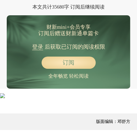
许垚被执行死刑，此前任三体宇宙CEO，投毒杀害母公司游族网络CEO林奇
本文共计35680字 订阅后继续阅读
陈克明食品声明：全面停产、销售带有“手擀”相关表述的产品
降了6分，北京今年新能源车指标配置完成，入围家庭名单公布
财新mini+会员专享
中央生态环保督察公布广东广西典型案例 海水养殖污染等乱象曝光
订阅后赠送财新通单篇卡
世界杯各球队小组赛驻地确定 伊朗队将驻扎墨西哥
登录
后获取已订阅的阅读权限
两部门预拨1.6亿元资金，支持五省份做好自然灾害应急抢险救灾工作
印度大规模断电，当天全国最高气温达47.6摄氏度
订阅
瑞士将就“设置1000万人口上限”提案举行公投，一民调显示47%赞成、47%反对
全年畅览 轻松阅读
山西省委：查清查透事故原因，查清查透属地管理、行业监管和企业责任，依法依规严厉惩处
陌生男子当街殴打16岁女孩，西安警方通报
成都大邑县一洗涤企业“反复清洗酒店一次性拖鞋”？官方通报
直播间虚假摆拍“绑架”谣言并煽动网友报警、虚假摆拍“将女主播高薪骗至境外挣钱”等，公安部公布5起网络谣言典型案例，多人被行拘
浙江嘉兴一市场发文禁止经营户赴安徽滁州营业，当地市监局通报
版面编辑：邓舒方
吴易昺成功晋级 取得法网开门红