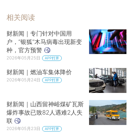
涉文创、视听、图书等领域 打击侵权盗版十大案件发布
伊朗媒体披露最高领袖就医情况
相关阅读
特朗普提出伊朗浓缩铀两种处理方法：立即移交给美国、于原地（或另一处双方均可接受的地点）将其销毁
美军袭击伊朗细节披露：伊朗快艇遭美袭击致多人死亡后向美军舰开火，美军随即发动“自卫性”空袭
财新闻｜专门针对中国用
特朗普呼吁多国先签“亚伯拉罕协议”，沙特方面回应
户，“银狐”木马病毒出现新变
种，官方预警
伊朗总统下令恢复国际互联网接入
2026年05月25日
APP打开
日本计划编制3万亿日元补充预算应对能源涨价冲击
高市早苗团队“抹黑门”细节曝光：每天利用AI生成一两百条视频，70%用于攻击小泉进次郎，10%用于丑化林芳正，其余20%用来吹捧高市
财新闻｜燃油车集体降价
巴西总统卢拉确诊患癌
2026年05月24日
APP打开
宇树科技科创板IPO将于6月1日上会
“偷拍女生裙底”的顾某某，未入围补录公务员体检
财新闻｜山西留神峪煤矿瓦斯
行贿犯罪嫌疑人薛国泉，被遣返回国
爆炸事故已致82人遇难2人失
双汇子公司生产的猪肉，被检出抗生素超标37.5倍
联
上班冲突殴打同事11秒，对方1个月后去世；男子辩称“正当防卫”，获刑10年
2026年05月23日
APP打开