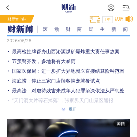
财新mini+
试听
T中
滚动财商民生新闻
2026/05/26
最高检挂牌督办山西沁源煤矿爆炸重大责任事故案
五预警齐发，多地将有大暴雨
国家医保局：进一步扩大异地就医直接结算险种范围
海底捞：停止三家门店顾客携宠就餐试点
最高法：对虐待残害未成年人犯罪坚决依法从严惩处
“天门洞大片碎石掉落”，张家界天门山景区通报
展开
外媒称伊朗愿意“将浓缩铀移至中国”，外交部回应
美军称对伊朗发动新一轮袭击，外交部回应
原图
俄方准备发动大规模袭击，中国是否会自基辅撤离外交官？外交部回应