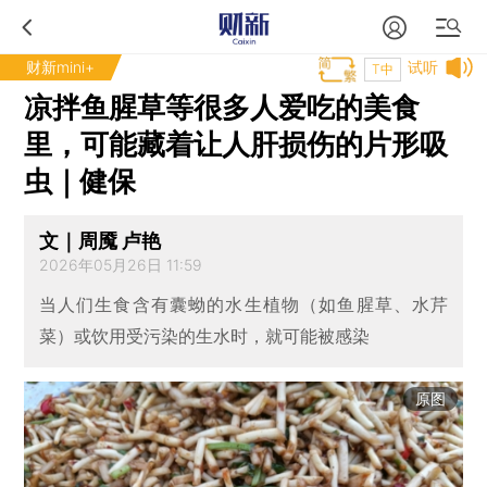
财新mini+
试听
T中
凉拌鱼腥草等很多人爱吃的美食
里，可能藏着让人肝损伤的片形吸
虫｜健保
文｜周魇 卢艳
2026年05月26日 11:59
当人们生食含有囊蚴的水生植物（如鱼腥草、水芹
菜）或饮用受污染的生水时，就可能被感染
原图