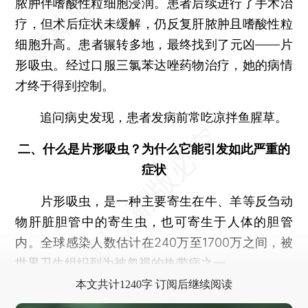
脓肿伴嗜酸性粒细胞浸润。患者后续进行了手术治
疗，但术后症状未缓解，仍反复肝脓肿且嗜酸性粒
细胞升高。患者辗转多地，最终找到了元凶——片
形吸虫。经过口服三氯苯达唑药物治疗，她的病情
才终于得到控制。
追问病史发现，患者发病前常吃凉拌鱼腥草。
二、什么是片形吸虫？为什么它能引发如此严重的
症状
片形吸虫，是一种主要寄生在牛、羊等反刍动
物肝脏胆管中的寄生虫，也可寄生于人体的胆管
内。全球感染人数估计在240万至1700万之间，被
世界卫生组织列为被忽视的热带病之一。
本文共计1240字 订阅后继续阅读