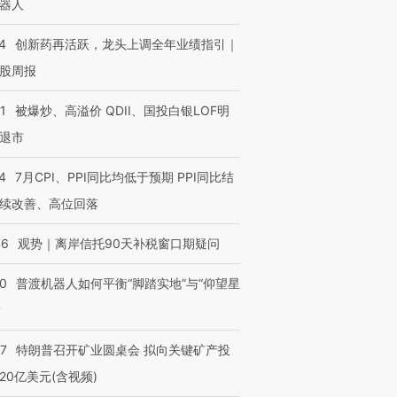
器人
4
创新药再活跃，龙头上调全年业绩指引｜
股周报
1
被爆炒、高溢价 QDII、国投白银LOF明
退市
4
7月CPI、PPI同比均低于预期 PPI同比结
续改善、高位回落
46
观势｜离岸信托90天补税窗口期疑问
00
普渡机器人如何平衡“脚踏实地”与“仰望星
？
57
特朗普召开矿业圆桌会 拟向关键矿产投
20亿美元(含视频)