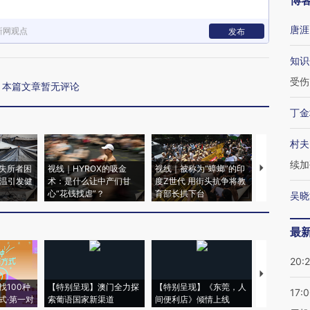
博
唐涯
新网观点
发布
知识
受伤
本篇文章暂无评论
丁金
村夫
续加
失所者困
视线｜HYROX的吸金
视线｜被称为“蟑螂”的印
视线｜“入侵
高温引发健
术：是什么让中产们甘
度Z世代 用街头抗争将教
机”？难民潮
心“花钱找虐”？
育部长拱下台
飞地休达
吴晓
最
20:
【推广】走
找100种
【特别呈现】澳门全力探
【特别呈现】《东莞，人
会，让数智科
17:
式·第一对
索葡语国家新渠道
间便利店》倾情上线
业