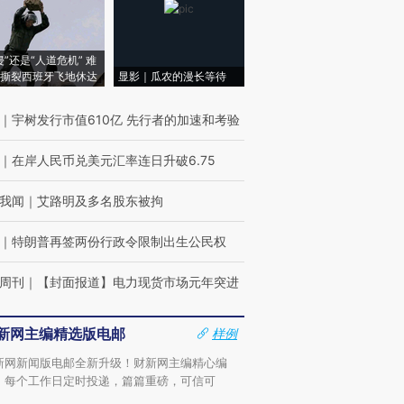
侵”还是“人道危机” 难
撕裂西班牙飞地休达
显影｜瓜农的漫长等待
｜
宇树发行市值610亿 先行者的加速和考验
｜
在岸人民币兑美元汇率连日升破6.75
我闻
｜
艾路明及多名股东被拘
｜
特朗普再签两份行政令限制出生公民权
周刊
｜
【封面报道】电力现货市场元年突进
新网主编精选版电邮
样例
新网新闻版电邮全新升级！财新网主编精心编
，每个工作日定时投递，篇篇重磅，可信可
。