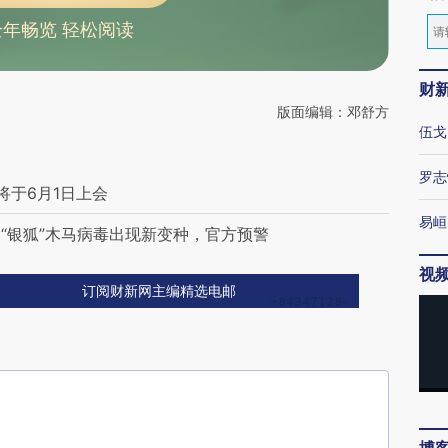
全年畅览 轻松阅读
财
版面编辑：邓舒方
伍戈
罗志
将于6月1日上会
易峘
“银狐”木马病毒出现新变种，官方预警
视
订阅财新网主编精选电邮