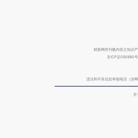
财新网所刊载内容之知识产
京ICP证090880号
违法和不良信息举报电话（涉网络暴力有
关