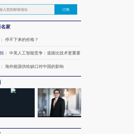
订阅
新名家
：
停不下来的价格？
恒
：
中美人工智能竞争：道路比技术更重要
：
海外能源供给缺口对中国的影响
频