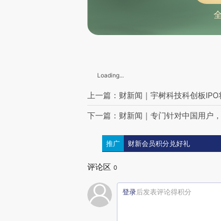
山西沁水县：开展煤矿安全专项有奖举报活动
张雪机车回复余华：管他草不草台，先搭起班子，把草台变领奖台
以军：哈马斯新任军事领导人被打死
伊朗民航组织宣布全国10个机场将实现24小时运营
美军称在东太平洋打击所谓“贩毒船”致1人死亡
北京拟要求犬只“先免疫后登记”，登记前须植入电子标识，《北京市养犬管理规定（修正草案）》提请审议
男童患罕见病遭保险拒赔，法院判了
越来越多曾在柬埔寨等国从事电诈的人员正转移至印尼作案，中使馆提醒
Loading...
林志玲辞职，国台办：明智
岛内“急独”政党愿协商统一，国台办回应
上一篇：财新闻｜宇树科技科创板IPO
日本参议院表决通过设“国家情报局”法案
下一篇：财新闻｜专门针对中国用户，
将制定金融法、医疗保障法等 2026年度立法工作计划发布
最高法：完善数据交易、AI生成等方面的裁判规则
国台办：对任何形式的“台独”分裂行径都决不容忍、决不姑息
推广
财新会员积分兑好礼
王毅：中方认为，下任联合国秘书长至少要符合四个硬指标
台陆委会称希望大陆务实面对两岸现实，国台办回应
评论区
德国杜塞尔多夫发生涉中国公民死亡刑事案件，中领馆回应
0
南方仍有较强降雨 国家防总针对贵州启动防汛四级应急响应
伊朗称过去24小时保障25艘船通过霍尔木兹海峡
登录
后发表评论得积分
伊朗官员：美国处于“请求”与伊朗达成协议的地位
美伊谈判关键之际 特朗普与内塔尼亚胡通话
以军空袭黎巴嫩致71人伤亡 黎重要水坝附近被炸