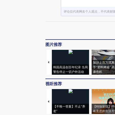
以军空袭加沙致8人死亡 哈马斯指责以方破坏停火
朝鲜进行新型武器系统试射
评论仅代表网友个人观点，不代表财
湖南开展严厉打击烟花爆竹非法生产“雷霆”行动
日产量超2800吨 中国海上最大规模浅层岩性油田项目全面投产
王毅谈当前伊朗局势僵局：支持巴基斯坦等国的积极斡旋，也支持美伊各自作出的努力
韩国股市涨超5%后熔断，SK海力士市值突破1万亿美元大关
美国公布月球基地建设路线图
全国31省份“十五五”规划纲要全部发布
图片推荐
福建海警组织舰艇编队位金门附近海域开展执法巡查
国民党副主席萧旭岑，现身杭州
武契奇谈北约轰炸我使馆：不要将当今的和平稳定以及中国这片土地上前所未有的美好生活视为理所当然
加沙上百万流离
武契奇参观小米汽车工厂，幽默发声：我买不起，但车很漂亮
韩国高温创百年纪录 当局
于“塑料烤箱” 
媒体曝光成都有关洗涤企业布草混洗 涉事企业已停业接受调查
警告停止一切户外活动
康危机
经港珠澳大桥珠海公路口岸出入境港澳单牌车总量突破1000万辆次
山东泰安市通报“泰山石违规开采、囤积售卖等问题”
视听推荐
国家能源局发布51个“人工智能+”能源高价值场景
工业和信息化部发布2026年汽车标准化工作要点
两项光伏行业强制性国标发布 进一步筑牢安全底线
日方称中方关于日本“新型军国主义”说法不成立，外交部：相比日本怎么说，更应该关注的是日本怎么做
【不唯一答案】不止“养
【特别呈现】寻
美国、日本、印度和澳大利亚启动针对印度洋-太平洋地区的海上监控计划，中方回应
老”
有意思的生活方
真主党呼吁：推翻黎巴嫩政府