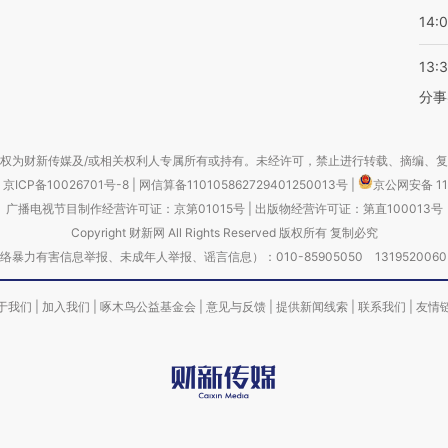
14:
13:
分事
权为财新传媒及/或相关权利人专属所有或持有。未经许可，禁止进行转载、摘编、
京ICP备10026701号-8
|
网信算备110105862729401250013号
|
京公网安备 11
广播电视节目制作经营许可证：京第01015号
|
出版物经营许可证：第直100013号
Copyright 财新网 All Rights Reserved 版权所有 复制必究
害信息举报、未成年人举报、谣言信息）：010-85905050 13195200605 举报邮
于我们
|
加入我们
|
啄木鸟公益基金会
|
意见与反馈
|
提供新闻线索
|
联系我们
|
友情