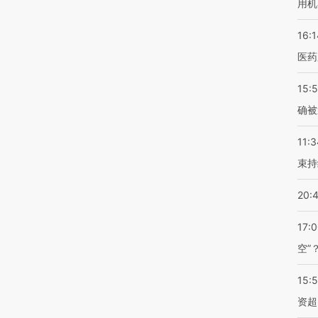
用机
16:1
医药
15:5
确被
11:3
束持
20:
17:
空”
15:
资超