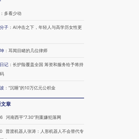
客
：
多看少动
分子
：
AI冲击之下，年轻人与高学历女性更
坤
：
耳闻目睹的几位律师
日记
：
长护险覆盖全国 筹资和服务给予将持
码
”还是“人道危
湖北宜昌局部短时降雨
哈尔滨遭遇短时极端强降
撕裂西班牙
128毫米 紧急转移近
雨 3小时累计雨量超80毫
秘鲁纳斯
4000人
米
13人遇难
波
：
“沉睡”的10万亿元公积金
新文章
26
河南西平“7.30”刑案嫌犯落网
进第四届链博
【商旅对话】华住集团
技“链”接产
【特别呈现】寻找100种
CFO：不靠规模取胜，华
【特别呈
00
普渡机器人张涛：人形机器人不会替代专
有意思的生活方式·第三对
住三大增长引擎是什么？
有意思的