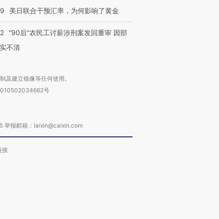
09
美日联合干预汇率，为何影响了黄金
32
“90后”农民工讨薪涉刑案发回重审 因部
实不清
复制及建立镜像等任何使用。
010502034662号
箱：laixin@caixin.com
链接