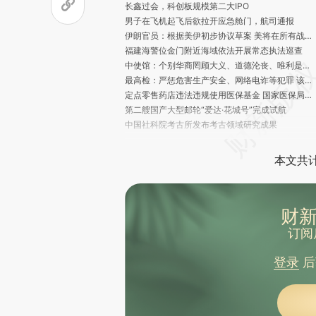
长鑫过会，科创板规模第二大IPO
男子在飞机起飞后欲拉开应急舱门，航司通报
伊朗官员：根据美伊初步协议草案 美将在所有战线停火60天
福建海警位金门附近海域依法开展常态执法巡查
中使馆：个别华商罔顾大义、道德沦丧、唯利是图，为电诈分子牵线搭桥、寻找“保护伞”
最高检：严惩危害生产安全、网络电诈等犯罪 该捕则捕、该诉则诉
定点零售药店违法违规使用医保基金 国家医保局又公布6起典型案例
第二艘国产大型邮轮“爱达·花城号”完成试航
中国社科院考古所发布考古领域研究成果
19国联合开展大规模执法行动：行动范围覆盖中美洲、南美洲及加勒比地区多个国家，得到美洲国家组织的支持
加拿大实施与埃博拉疫情相关的临时边境管制措施
本文共计
聚焦直播带货、外卖等 市场监管总局部署整治“内卷式”竞争
教育部：不断满足随迁子女上好学的需求
教育部留学服务中心提醒：从未将跨境远程文凭证书纳入认证范围
财新
咪咕成为美加墨世界杯官方持权转播商
每天限驾8小时涉及网约车、出租车吗？疲劳驾驶认定“三问三答”来了
订阅
古巴呼吁全球声援古巴，外交部回应
王毅：中方邀请联合国秘书长古特雷斯年内访华
登录
后
民进党发言人称“烦死了”，国台办发言人回应
国台办回应美国暂停140亿美元对台军售案
网友创作致赖清德上台两周年歌曲“520 分手快乐”爆火，国台办发言人：我听过这首歌