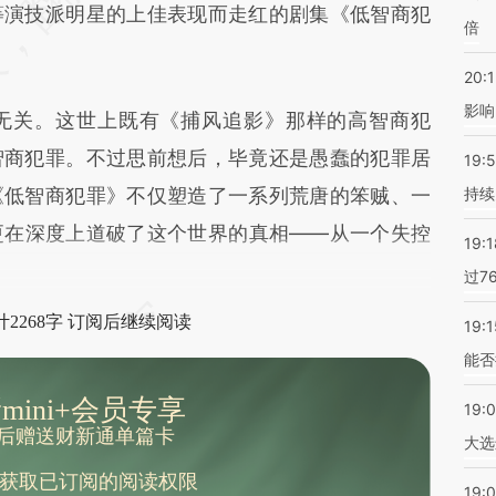
等演技派明星的上佳表现而走红的剧集《低智商犯
倍
20:1
影响
关。这世上既有《捕风追影》那样的高智商犯
智商犯罪。不过思前想后，毕竟还是愚蠢的犯罪居
19:5
《低智商犯罪》不仅塑造了一系列荒唐的笨贼、一
持续
更在深度上道破了这个世界的真相——从一个失控
19:1
过7
2268字 订阅后继续阅读
19:1
能否
mini+会员专享
19:
后赠送财新通单篇卡
大选
获取已订阅的阅读权限
19:0