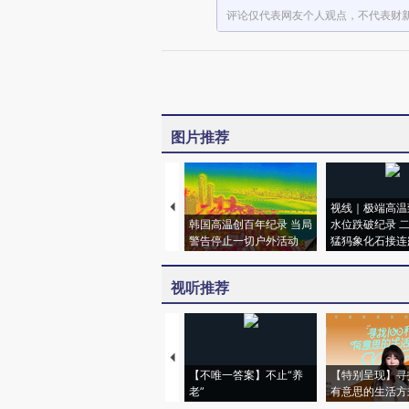
评论仅代表网友个人观点，不代表财
图片推荐
视线｜极端高温
韩国高温创百年纪录 当局
水位跌破纪录 
警告停止一切户外活动
猛犸象化石接连
视听推荐
【不唯一答案】不止“养
【特别呈现】寻
老”
有意思的生活方