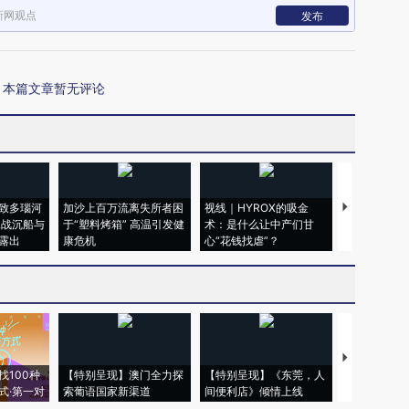
新网观点
发布
本篇文章暂无评论
致多瑙河
加沙上百万流离失所者困
视线｜HYROX的吸金
马航飞行员
二战沉船与
于“塑料烤箱” 高温引发健
术：是什么让中产们甘
粒摇头丸 尿
露出
康危机
心“花钱找虐”？
毒品
【推广】走
找100种
【特别呈现】澳门全力探
【特别呈现】《东莞，人
会，让数智科
式·第一对
索葡语国家新渠道
间便利店》倾情上线
业