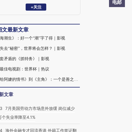
电邮
+关注
韶文最新文章
海潮生》：好一个“潮”字了得｜影视
失去“秘密”，世界将会怎样？｜影视
套矛盾的《抓特务》｜影视
最佳电视剧：世界杯｜热议
从《给阿嬷的情书》到《主角》：一个是善之果，一个是恶之花｜影视
新文章
43
7月美国劳动力市场意外放缓 岗位减少
3万个失业率降至4.1%
14
海外金融专才回流香港 外籍工作签证翻