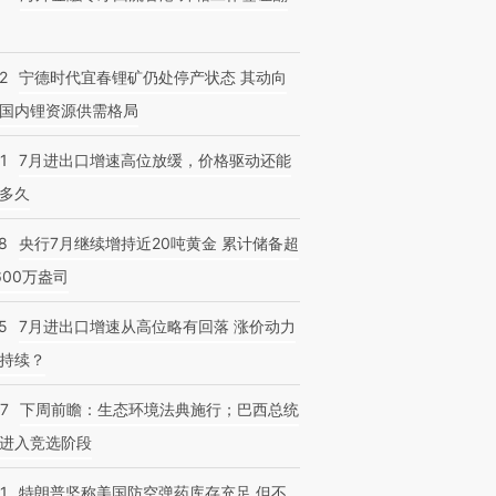
2
宁德时代宜春锂矿仍处停产状态 其动向
国内锂资源供需格局
1
7月进出口增速高位放缓，价格驱动还能
多久
8
央行7月继续增持近20吨黄金 累计储备超
600万盎司
5
7月进出口增速从高位略有回落 涨价动力
持续？
07
下周前瞻：生态环境法典施行；巴西总统
进入竞选阶段
1
特朗普坚称美国防空弹药库存充足 但不