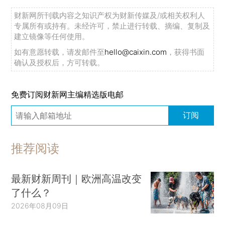
罕见！美国、古巴两军高级将领会晤
财新网所刊载内容之知识产权为财新传媒及/或相关权利人
伊朗最高领袖军事顾问：伊朗将迫使美国结束海上封锁
专属所有或持有。未经许可，禁止进行转载、摘编、复制及
黎以军事谈判无果 以军主力越过利塔尼河
建立镜像等任何使用。
事关流动儿童与留守儿童保护 27部门联合印发通知
如有意愿转载，请发邮件至
hello@caixin.com
，获得书面
确认及授权后，方可转载。
中国空间站第十批科学实验样品返回并交付科学家
美国没收价值10亿美元的伊朗加密货币资产
免费订阅财新网主编精选版电邮
特朗普：美伊就核问题和霍尔木兹海峡以外次要事项达成一致
订阅
特朗普称伊朗浓缩铀材料将被挖出销毁
特朗普就结束伊朗战事提出条件
推荐阅读
一中国公民羁押期间不幸离世，中国驻菲使馆：向菲方提出严正交涉，要求展开全面调查
中国佛教协会：释永信被判二十四年，完全是咎由自取
最新财新周刊｜欧洲高温改变
继续刷新个人大满贯最佳战绩！王曦雨首进法网16强
了什么？
2026年电影总票房破155亿元，《给阿嬷的情书》跻身年度票房第四
2026年08月09日
国家网信办等五部门联合公布《互联网信息内容多渠道分发服务管理规定》