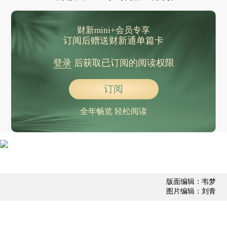
世卫组织：刚果（金）及乌干达共报告134例埃博拉确诊病例
古巴代表谴责美国霸权政策：能源围困等同战争行为
财新mini+会员专享
美国在加勒比地区部署约1300名海军陆战队员
订阅后赠送财新通单篇卡
厄瓜多尔将取消对哥伦比亚产品征收的“安全税”
登录
后获取已订阅的阅读权限
美国财政部对伊朗实施新制裁
特朗普被曝推迟就伊朗相关协议作最终决定
订阅
世界超级摩托车锦标赛阿拉贡站：“张雪机车”位列超级杆位赛第二名
全年畅览 轻松阅读
美军称在东太平洋打击所谓“贩毒船”致3人死亡
中国、俄罗斯等6国，投弃权票
美法官裁定：肯尼迪中心不得改名为“特朗普-肯尼迪中心”
湖南衡阳南岳区发生一起氢氟酸罐车泄漏事件
版面编辑：韦梦
国务院正式批复同意：粤港澳游艇自由行要来了
图片编辑：刘青
普京：有理由认为俄乌冲突临近收尾
水利部：主汛期长江、海河等流域可能发生较大洪水