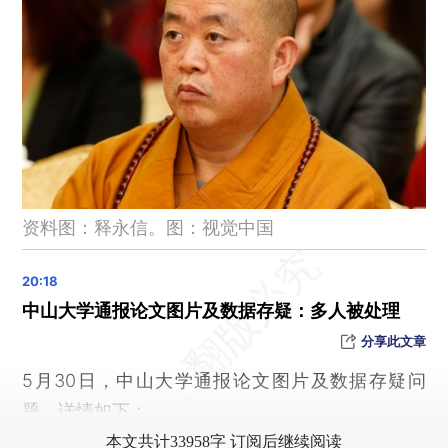
哈尔滨要热到34℃了，多地气温将创今年新高
世界杯开幕在即 墨西哥三航司对非洲旅客实施限制措施
联合国：黎巴嫩南部关键援助通道因冲突受阻
德约科维奇鏖战五盘爆冷出局，法网将诞生新的男单冠军
因均有轻生念头在网上相识，情侣相约烧炭自杀，女子醒后发现男友已死亡，被检察机关以故意杀人罪提起公诉
桂林火车站致歉：D1804次列车受电弓遭异物击打临时停车，目前已转移至恭城站开车，列车运行秩序正逐步恢复
湖南：严厉打击烟花爆竹非法生产，群众举报查实最高奖30万元
资料图：释永信。图：视觉中国
美国防长谈中美元首会晤，回应中方提问
阿富汗卡车侧翻事故已造成22人死亡
墨西哥总统赠出世界杯“首张”门票
中山大学通报论文图片及数据存疑：多人被处理
湖南邵东一水库隧洞施工发生人员被困事故，致3人死亡
分享此文章
高市早苗与菲律宾总统一起唱歌，用手比耶，并称：总统先生，要不要帮你介绍个音乐公司？
5月30日，中山大学通报论文图片及数据存疑问
世界旅游名山+1 鄂西四地共建世界级旅游线路
题，详情如下：
卫冕冠军阿根廷公布世界杯大名单 38岁梅西依旧是队长
本文共计33958字 订阅后继续阅读