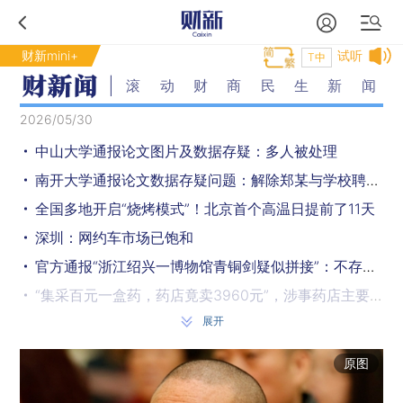
财新mini+
试听
T中
滚动财商民生新闻
2026/05/30
中山大学通报论文图片及数据存疑：多人被处理
南开大学通报论文数据存疑问题：解除郑某与学校聘用关系，免去陈某生命科学学院院长职务，对胡某予以诫勉处理
全国多地开启“烧烤模式”！北京首个高温日提前了11天
深圳：网约车市场已饱和
官方通报“浙江绍兴一博物馆青铜剑疑似拼接”：不存在“调包”情形
“集采百元一盒药，药店竟卖3960元”，涉事药店主要负责人被约谈
展开
被判“立即执行”对俄央行约2000亿欧元的赔偿，欧洲清算银行上诉
普京：已将袭击瓦尔代总统官邸的无人机残骸交给美国鉴定
原图
日本防卫省机械制造订单额在五年内增至约3倍