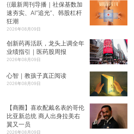
两部门：推进地方政府采购电子卖场高质量发展
{{最新周刊导播｜社保基数加
一外地游客洱海洗狗被依法查处
速夯实、AI“追光”、韩股杠杆
狂潮
文旅部发布2026年第三批旅游市场强制消费问题典型案例
2026年08月09日
环塔拉力赛一台赛车发生意外 车手不幸离世
兆易创新、源杰科技、摩尔线程、沐曦股份，纳入重要指数！
创新药再活跃，龙头上调全年
弘扬工业文化、保护工业遗产、发展工业旅游，七部门最新部署来了！
业绩指引｜医药股周报
滴滴回应“乘客车内排泄司机花1000元换座椅”：无法与实际乘车人取得联系，平台将帮助陈师傅承担相关费用，并提供顺心补贴
2026年08月09日
多航司宣布下调燃油附加费：800公里以上航线每位收150元，800公里以下80元
心智｜教孩子真正阅读
中央网信办：启动“清朗·优化营商网络环境 整治恶意炒作涉企信息”专项行动
2026年08月09日
外交部：中方愿同各方一道共同构建人类命运共同体
7月20日起中国将对所有非洲建交国咖啡豆全面实现检疫准入，外交部回应
【商圈】喜欢配戴名表的哥伦
全国累计建成宁静小区3272个
比亚新总统 商人出身拉美右
外交部：希望欧方全面客观看待中欧经贸关系
翼又一员
中方回应日本防卫省订单激增：全世界爱好和平的人民都应高度警惕
2026年08月09日