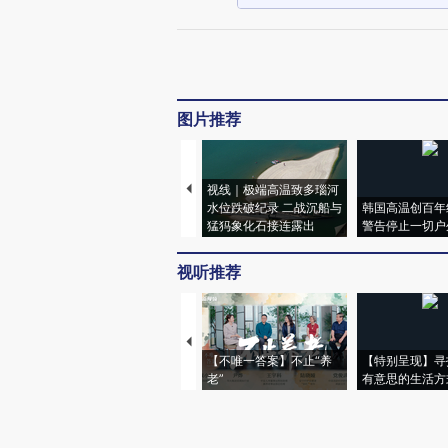
美防长：特朗普认为美国同伊朗达成任何交易都是划算的
伊朗最高领袖军事顾问：美国正第三次背叛外交
伊媒：伊朗议会将通过霍尔木兹海峡“主权管辖”计划
巴基斯坦：“两国方案”落实前，不会考虑同以色列关系正常化
白宫公布特朗普年度体检报告：增重超6公斤，还在用药治疗高胆固醇
图片推荐
视线｜极端高温致多瑙河
水位跌破纪录 二战沉船与
韩国高温创百年
猛犸象化石接连露出
警告停止一切户
视听推荐
【不唯一答案】不止“养
【特别呈现】寻
老”
有意思的生活方