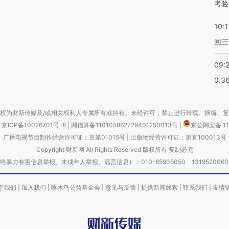
考验
10:1
回三
09:
0.3
权为财新传媒及/或相关权利人专属所有或持有。未经许可，禁止进行转载、摘编、
京ICP备10026701号-8
|
网信算备110105862729401250013号
|
京公网安备 11
广播电视节目制作经营许可证：京第01015号
|
出版物经营许可证：第直100013号
Copyright 财新网 All Rights Reserved 版权所有 复制必究
害信息举报、未成年人举报、谣言信息）：010-85905050 13195200605 举报邮
于我们
|
加入我们
|
啄木鸟公益基金会
|
意见与反馈
|
提供新闻线索
|
联系我们
|
友情