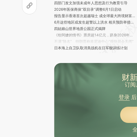
四部门发文加强未成年人思想及行为教育引导
2026年医保商保“双目录”调整6月1日启动
报告显示香港首次超越瑞士 成全球最大跨境财富管理中心
6月这些地区或发生超警以上洪水 相关预防举措已部署
四姑娘山世界地质公园正式揭牌
《给阿嬷的情书》票房超14亿元，跻身2026年度票房榜前三
不满“除名” 特朗普称肯尼迪中心“很快就会关闭”
日本海上自卫队取消美战机在日军舰训练计划
贾一凡/张殊贤夺得新加坡羽毛球公开赛女双冠军
整治“幽灵外卖”、规范食安封签 外卖新规明起实施
涉糖果、饮料等 各地完成儿童食品抽检10325批次
“中国最美公路”独库公路，明起恢复通车
财新
国家医保局公布4起药店骗保典型案例
订阅
以军称已夺取黎南部重要战略标点博福尔城堡
美国被曝计划加快从欧洲撤军的步伐
登录
后
南部战区位中国黄岩岛领海领空及周边区域组织战备警巡
英国外交大臣库珀将访华并举行第十一次中英战略对话
云南会泽发生私挖盗采矿产资源垮塌事故致5人死亡
3C认证实施规则迎来新调整 移动电源新增多项安全测试
明天起，中国将全面进入汛期
白宫草坪上，“八角笼”正在搭建中，格斗比赛将在特朗普80岁生日这天举办