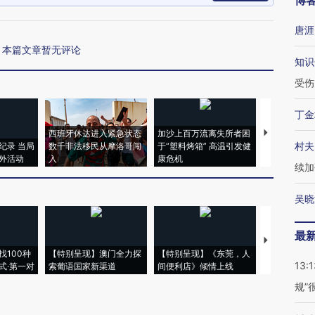
博
唐涯
本篇文章暂无评论
知识
受伤
丁金
西班牙休达进入紧急状态
加沙上百万流离失所者困
马航飞行员
村夫
纪录 当局
数千非法移民从摩洛哥闯
于“塑料烤箱” 高温引发健
粒摇头丸 尿
外活动
入
康危机
毒品
续加
吴晓
最
【推广】走
找100种
【特别呈现】澳门全力探
【特别呈现】《东莞，人
会，让数智科
13:1
式·第一对
索葡语国家新渠道
间便利店》倾情上线
业
规”