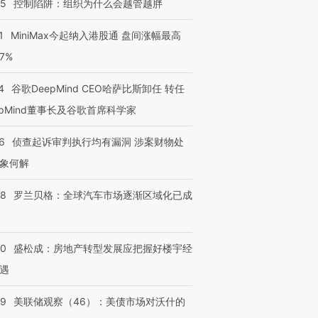
05
控制陷阱：组织为什么会越管越胖
1
MiniMax今起纳入港股通 盘间涨幅最高
77%
4
谷歌DeepMind CEO哈萨比斯卸任 转任
epMind董事长及谷歌首席科学家
6
侦查起诉审判执行均有漏洞 涉案财物处
象何解
58
罗兰贝格：全球汽车市场逐渐区域化已成
50
盛松成：房地产转型发展应把握好楼宇经
遇
39
美联储观察（46）：美债市场对沃什的