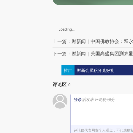
中国2025年批准儿童用药138个，创历史新高 近5年共批准449个
12岁孩子的父母和姐姐身亡，叔叔获得监护权后4年间非法侵占140万元，获刑4年6个月并处罚金5万元
特朗普：我不着急，如果无法达成协议，我会要求“战争部”介入
山西省省长卢东亮部署：代价不能白付，教训必须汲取
胖东来紧急致歉
Loading...
台风“蔷薇”已加强为台风级 今夜至明夜东海等部分海域有大风
国际原子能机构：扎波罗热核电站厂区两年来首次发生无人机袭击
上一篇：财新闻｜中国佛教协会：释永
点球大战胜阿森纳 巴黎圣日耳曼蝉联欧冠冠军
全美汽油均价仍较伊朗战事前上涨46%
下一篇：财新闻｜美国高盛集团测算显
中方代表：日本没有资格谈国际防务合作
商务部新闻发言人就欧委会开展对华关系讨论答记者问
国务院山西留神峪煤矿事故调查组公告
推广
财新会员积分兑好礼
“港车北上”政策延长至2031年
内蒙古多部门联合检查售卖集采药违规药店
评论区
0
深夜轿车内两只表和价值30万元金条被盗走！失主称“放着3000多万元财物，最不值钱的就是金条”，警方3小时神速破案
接连发生事故致严重人员伤亡，河南省委书记批示：立即开展专项整治
登录
后发表评论得积分
第28届上影节金爵奖五大单元入围名单公布
射击世界杯慕尼黑站：中国选手苏连博凡破世界纪录夺冠
王文杰再度刷新男子10000米全国纪录
“张雪机车”西班牙阿拉贡站首回合获第8名
内蒙古一牧民家中发现5只兔狲幼崽
评论仅代表网友个人观点，不代表财
39岁博主被虫咬后感染，不幸去世