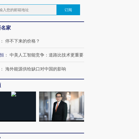
订阅
新名家
：
停不下来的价格？
恒
：
中美人工智能竞争：道路比技术更重要
：
海外能源供给缺口对中国的影响
频