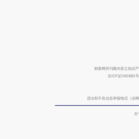
财新网所刊载内容之知识产
京ICP证090880号
违法和不良信息举报电话（涉网络暴力有
关