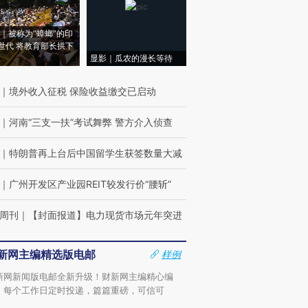
｜被称为“蟑螂”的印
世代 将教育部长拱下
显影｜瓜农的漫长等待
｜
境外收入征税 保险收益缴交已启动
｜
河南“三支一扶”考试舞弊 警方介入侦查
｜
特朗普再上台后中国留学生获签数量大减
｜
广州开发区产业园REIT较发行价“腰斩”
周刊
｜
【封面报道】电力现货市场元年突进
新网主编精选版电邮
样例
新网新闻版电邮全新升级！财新网主编精心编
，每个工作日定时投递，篇篇重磅，可信可
。