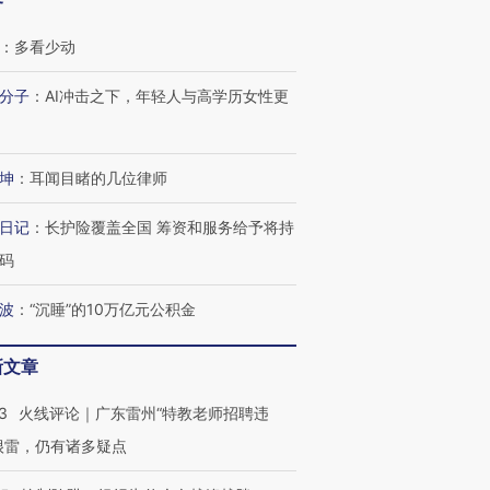
客
：
多看少动
分子
：
AI冲击之下，年轻人与高学历女性更
坤
：
耳闻目睹的几位律师
跨国走私7万
视线｜HY
日记
：
长护险覆盖全国 筹资和服务给予将持
检体内含3种
泽连斯基密集出访美英 索
秘鲁纳斯卡观光飞机坠毁
术：是什
要防空导弹“救急”
13人遇难
心“花钱找
码
波
：
“沉睡”的10万亿元公积金
新文章
进第四届链博
【商旅对话】华住集团
技“链”接产
【特别呈现】寻找100种
CFO：不靠规模取胜，华
【特别呈
3
火线评论｜广东雷州“特教老师招聘违
有意思的生活方式·第三对
住三大增长引擎是什么？
有意思的
很雷，仍有诸多疑点