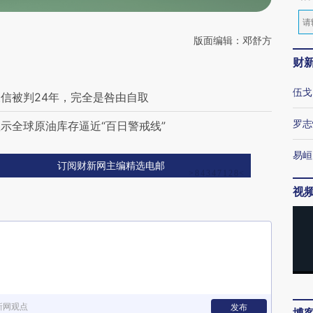
版面编辑：邓舒方
财
伍戈
信被判24年，完全是咎由自取
罗志
示全球原油库存逼近“百日警戒线”
易峘
订阅财新网主编精选电邮
视
新网观点
发布