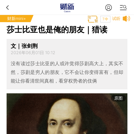
财新mini+
试听
T中
莎士比亚也是俺的朋友｜猎读
文｜张剑荆
2026年06月01日 10:12
没有读过莎士比亚的人或许觉得莎剧高大上，其实不
然，莎剧是穷人的朋友，它不会让你变得富有，但却
能让你看清世间真相，看穿权势者的伎俩
原图