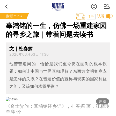
财新mini+
试听
T中
辜鸿铭的一生，仿佛一场重建家园
的寻乡之旅｜带着问题去读书
文｜杜春媚
2026年06月03日 11:30
他苦苦追问的，恰恰是我们至今仍在面对的根本议
题：如何让中国与世界互相理解？东西方文明究竟应
是怎样的关系？在普遍价值的宣称与现实的国家利益
之间，又该如何求得平衡？
原图
《奇士异旅：辜鸿铭还乡记》，杜春媚 著，汪精玲
李洋 译