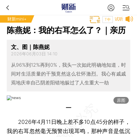
财新mini+
试听
T中
陈燕妮：我的右耳怎么了？｜亲历
文、图｜陈燕妮
2026年06月03日 14:10
从96%到12%再到0%，我头一次如此明确地知道，时
间对生活质量的干预竟然这么壮怀激烈。我心有戚戚
焉地庆幸自己阴差阳错地躲过了人生重大一劫
原图
一
2026年4月11日晚上差不多10点45分的样子，
我的右耳忽然毫无预警出现耳鸣，那种声音是低沉