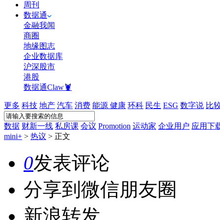
周刊
数据通
金融我闻
商圈
地缘图志
企业数据库
沪深股市
港股
数据通Claw🦞
更多
科技
地产
汽车
消费
能源
健康
环科
民生
ESG
数字说
比
数据
财新一线
私房课
会议
Promotion
运动家
企业用户
应用下
mini+
>
热议
>
正文
0
发表评论
分享到微信朋友圈
新浪转发