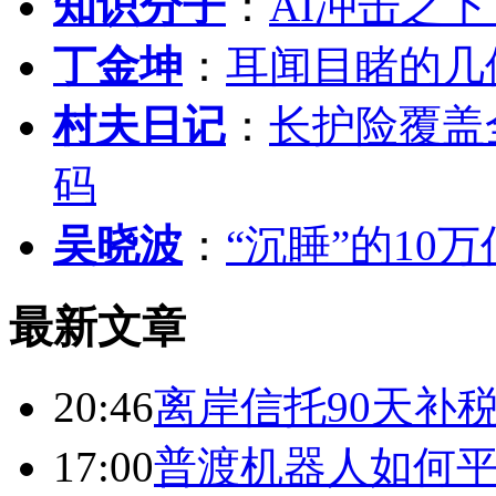
知识分子
：
AI冲击之
丁金坤
：
耳闻目睹的几
村夫日记
：
长护险覆盖
码
吴晓波
：
“沉睡”的10
最新文章
20:46
离岸信托90天补
17:00
普渡机器人如何平