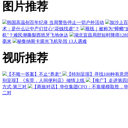
图片推荐
韩国高温创百年纪录 当局警告停止一切户外活动
加沙上百
术：是什么让中产们甘心“花钱找虐”？
视线｜被称为“蟑螂”
机”？难民潮撕裂西班牙飞地休达
湖北宜昌局部短时降雨128毫
毫米
秘鲁纳斯卡观光飞机坠毁 13人遇难
视听推荐
【不唯一答案】不止“养老”
【特别呈现】寻找100种有意
别呈现】《东莞，人间便利店》倾情上线
【推广】走进第四
方式·第三对
【商旅对话】华住集团CFO：不靠规模取胜，
二对