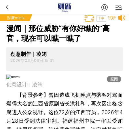
财新mini+
试听
T中
漫闻｜那位威胁“有你好瞧的”高
官，现在可以瞧一瞧了
创意制作｜凌筠
2026年06月06日 15:31
原图
创意设计：凌筠
【背景参考】
曾因造成飞机晚点与乘客对骂而
爆得大名的江西省原副省长洪礼和，再次因出格贪
腐进入公众视野。这位72岁的江西官员，2026年4
月28日受到法律审判。福建福州中院一审以受贿