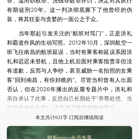
罪、滥用职权罪、洗钱罪数罪并罚，决定对其执行
有期徒刑20年。这一判决彻底撕下了他曾经的伪
装，将其狂妄与贪婪的一面公之于众。
当年那起引发关注的“航班对骂门”，正是洪礼
和霸道作风的生动写照。2012年10月，深圳航空一
班飞往南昌的航班延误，当时有乘客称延误系因洪
礼和迟迟未登机，且他上机后面对乘客指责非但没
有道歉，反而与人争吵，甚至威胁一名拍照的女乘
客“回到南昌，有你好瞧的”。尽管当时曾有人出面
否认，但在2026年播出的反腐专题片中，洪礼和
亲自承认了此事，反思自己长期处于“养尊处优、当
官做老爷的心态”，才养成了惟我独尊的恶习。
本文共计631字 订阅后继续阅读
财新mini+会员专享