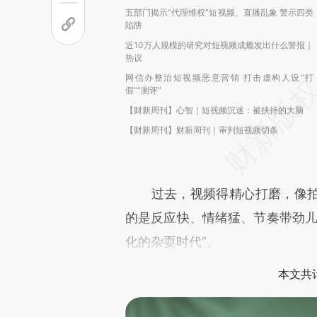
五部门揭示“代理维权”短视频、直播乱象 警示四类
陷阱
近10万人规模的研究对短视频成瘾发出什么警报｜
热议
网信办整治短视频恶意营销 打击虚构人设“打
假”“测评”
【财新周刊】心智｜短视频沉迷：被挟持的大脑
【财新周刊】财新周刊｜审判短视频切条
过去，视频得精心打磨，像拍
的是反应快、情绪猛、节奏带劲儿
化的杂耍时代”。
本文共计