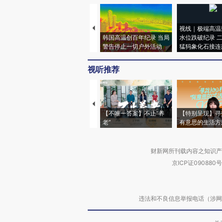
视线｜极端高温
韩国高温创百年纪录 当局
水位跌破纪录 
警告停止一切户外活动
猛犸象化石接连
视听推荐
【不唯一答案】不止“养
【特别呈现】寻
老”
有意思的生活方
财新网所刊载内容之知识产
京ICP证090880号
违法和不良信息举报电话（涉网络暴力有