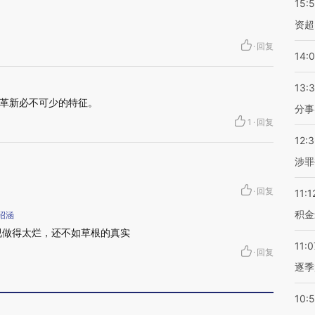
15:
资超
·
回复
14:
13:
革新必不可少的特征。
分事
1
·
回复
12:
涉罪
·
回复
11:1
积金
绍涵
视做得太烂，还不如草根的真实
11:0
·
回复
逐季
10: