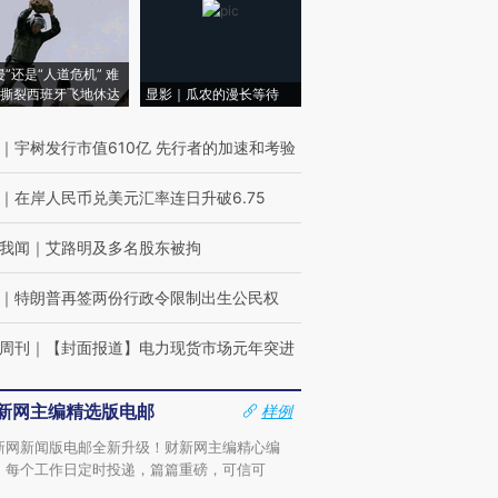
侵”还是“人道危机” 难
撕裂西班牙飞地休达
显影｜瓜农的漫长等待
｜
宇树发行市值610亿 先行者的加速和考验
｜
在岸人民币兑美元汇率连日升破6.75
我闻
｜
艾路明及多名股东被拘
｜
特朗普再签两份行政令限制出生公民权
周刊
｜
【封面报道】电力现货市场元年突进
新网主编精选版电邮
样例
新网新闻版电邮全新升级！财新网主编精心编
，每个工作日定时投递，篇篇重磅，可信可
。