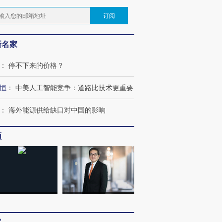
订阅
新名家
：
停不下来的价格？
恒
：
中美人工智能竞争：道路比技术更重要
：
海外能源供给缺口对中国的影响
频