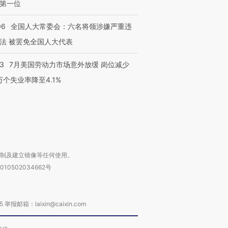
第一位
06
全国人大常委会：六名将领涉嫌严重违
跨国走私7万
视线｜被称为“蟑螂”的印
视线｜“入侵”还是“人道危
检体内含3种
度Z世代 用街头抗争将教
机”？难民潮撕裂西班牙
秘鲁纳斯
法 被罢免全国人大代表
育部长拱下台
飞地休达
13人遇难
43
7月美国劳动力市场意外放缓 岗位减少
3万个失业率降至4.1%
进第四届链博
【商旅对话】华住集团
技“链”接产
【特别呈现】寻找100种
CFO：不靠规模取胜，华
【特别呈
有意思的生活方式·第三对
住三大增长引擎是什么？
有意思的
复制及建立镜像等任何使用。
010502034662号
箱：laixin@caixin.com