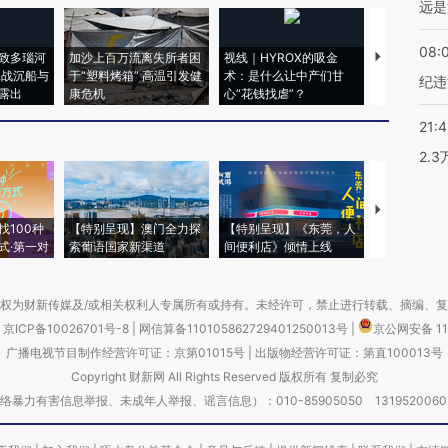
远是
08:
致多瑙河
加沙上百万流离失所者困
视线｜HYROX的吸金
马航飞行员
二战沉船与
于“塑料烤箱” 高温引发健
术：是什么让中产们甘
粒摇头丸 尿
纪违
露出
康危机
心“花钱找虐”？
毒品
21:
2.
【推广】走
找100种
【特别呈现】澳门全力探
【特别呈现】《东莞，人
会，让数智科
式·第一对
索葡语国家新渠道
间便利店》倾情上线
业
权为财新传媒及/或相关权利人专属所有或持有。未经许可，禁止进行转载、摘编、
京ICP备10026701号-8
|
网信算备110105862729401250013号
|
京公网安备 11
广播电视节目制作经营许可证：京第01015号
|
出版物经营许可证：第直100013号
Copyright 财新网 All Rights Reserved 版权所有 复制必究
害信息举报、未成年人举报、谣言信息）：010-85905050 13195200605 举报邮