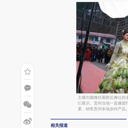
主播刘娥搀扶着附近摊位的
们展示。贵州当地一直播团打
累，销售贵州本地农特产品。
相关报道