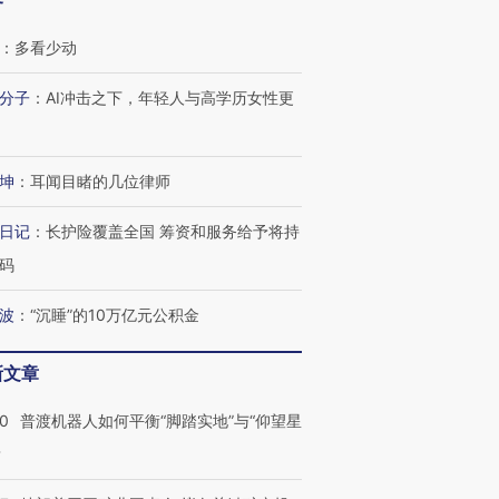
客
：
多看少动
分子
：
AI冲击之下，年轻人与高学历女性更
坤
：
耳闻目睹的几位律师
日记
：
长护险覆盖全国 筹资和服务给予将持
码
波
：
“沉睡”的10万亿元公积金
新文章
00
普渡机器人如何平衡“脚踏实地”与“仰望星
？