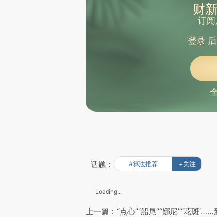
财新
订阅
登录
后
话题：
#算法推荐
+关注
Loading...
上一篇：“点心”“船尾”“娜尼”“花斑