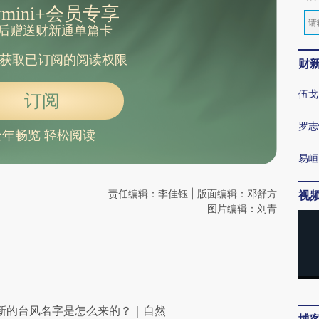
mini+会员专享
后赠送财新通单篇卡
获取已订阅的阅读权限
财
伍戈
订阅
罗志
全年畅览 轻松阅读
易峘
责任编辑：李佳钰 | 版面编辑：邓舒方
视
图片编辑：刘青
”……新的台风名字是怎么来的？｜自然