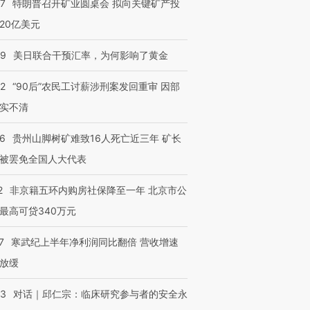
57
特朗普召开矿业圆桌会 拟向关键矿产投
20亿美元
09
美日联合干预汇率，为何影响了黄金
32
“90后”农民工讨薪涉刑案发回重审 因部
实不清
36
贵州山脚树矿难致16人死亡近三年 矿长
被罢免全国人大代表
2
非京籍五环内购房社保降至一年 北京市公
最高可贷340万元
7
寒武纪上半年净利润同比翻倍 营收增速
放缓
53
对话｜邱仁宗：临床研究参与者的安全永