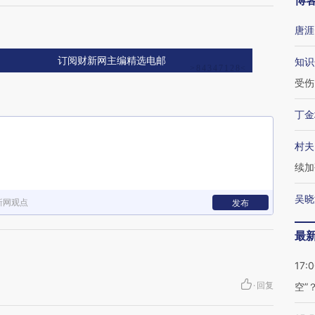
博
唐涯
订阅财新网主编精选电邮
知识
受伤
丁金
村夫
续加
吴晓
新网观点
发布
最
17:
·
回复
空”