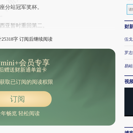
座分站冠军奖杯。
西亚暂时重回第二。
财
25318字 订阅后继续阅读
伍戈
罗志
mini+会员专享
易峘
后赠送财新通单篇卡
视
获取已订阅的阅读权限
订阅
全年畅览 轻松阅读