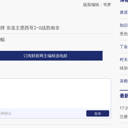
博
版面编辑：韦梦
唐涯
知识
 东道主墨西哥2-0战胜南非
受伤
涨幅
丁金
订阅财新网主编精选电邮
村夫
续加
吴晓
最
17:2
新网观点
发布
注册