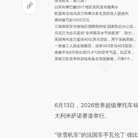
张雪机车，第六冠！
以军向黎巴嫩20个地区居民发布撤离令
欧盟将启动乌克兰和摩尔多瓦首阶段入盟谈判
携程被罚款1000万元
江南南部至华南地区强降雨持续 国家防总办公室组织多部门会商部署防汛救灾工作
乌克兰为步兵提供“全球最高水平的薪资”，加大力度招募外国战斗人员
美国将向波兰提供40亿美元贷款，用于采购美制军事装备
一装修工人因走错楼层，误将303室当403室拆成毛坯，屋内墙面、吊顶、家具家电尽数拆除，法院判了
南极半岛6月初出现15.4℃的异常气温，比正常水平高出20多℃，创历史同期新高
英格兰队世界杯训练装备在美国被偷，只剩1个足球
张凌赫喊话台胞：海峡的距离，挡不住同胞走亲走近的交流步伐
美军袭击致3名印度船员死亡，印度三天两召美外交官
高校公告：6人拟被注销事业编
印度政府出台汽柴油限购措施：一名消费者或一辆车每日柴油购买量不得超过200升
金、银价格大涨
中国男篮队长调整
中国软件，被禁止参加政府采购活动一年
6月13日，2026世界超级摩托
今年前五个月全国铁路发送旅客19.69亿人次 创历史新高
大利米萨诺赛道举行。
官方通报“失联女友被送进重庆一‘素质教育基地’，男子寻找时拍下教官殴打学员”
交通部：到2030年新能源重卡渗透率达到40%，保有量突破160万辆
特朗普最新表态：伊朗发布的美伊协议草案与事实不符，简直离谱！
“张雪机车”的法国车手瓦伦丁·德比
美加墨世界杯首个乌龙诞生 东道主美国队4-1战胜巴拉圭