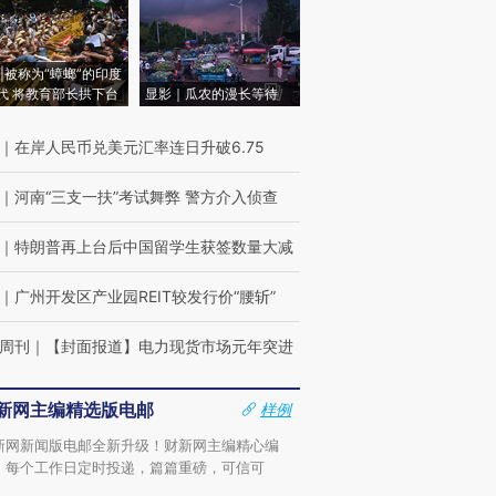
|被称为“蟑螂”的印度
代 将教育部长拱下台
显影｜瓜农的漫长等待
｜
在岸人民币兑美元汇率连日升破6.75
｜
河南“三支一扶”考试舞弊 警方介入侦查
｜
特朗普再上台后中国留学生获签数量大减
｜
广州开发区产业园REIT较发行价“腰斩”
周刊
｜
【封面报道】电力现货市场元年突进
新网主编精选版电邮
样例
新网新闻版电邮全新升级！财新网主编精心编
，每个工作日定时投递，篇篇重磅，可信可
。