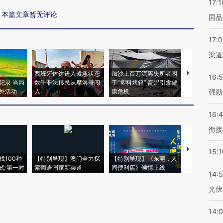
17:1
本篇文章暂无评论
国品
17:
渠道
西班牙休达进入紧急状态
加沙上百万流离失所者困
马航飞行员
16:
纪录 当局
数千非法移民从摩洛哥闯
于“塑料烤箱” 高温引发健
粒摇头丸 尿
外活动
入
康危机
毒品
强劲
16:
衔接
【推广】走
15:1
找100种
【特别呈现】澳门全力探
【特别呈现】《东莞，人
会，让数智科
式·第一对
索葡语国家新渠道
间便利店》倾情上线
业
14:
光伏
14: