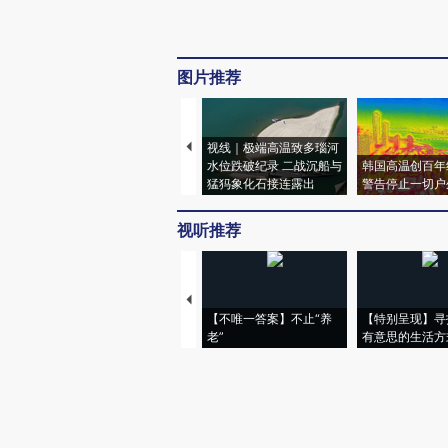
图片推荐
视线｜极端高温致多瑙河
水位跌破纪录 二战沉船与
韩国高温创百年
猛犸象化石接连露出
警告停止一切户
视听推荐
【不唯一答案】不止“养
【特别呈现】寻
老”
有意思的生活方