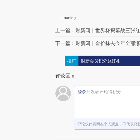
伊媒公布伊美14点谅解备忘录草案
菲律宾国家减灾委调整地震灾情数据 受灾人数超39万
泽连斯基签署法令实施新一轮对俄制裁
Loading...
伊通社公布伊美谅解备忘录文本框架
市场监管总局：进一步遏制“大字吸睛、小字免责”等违法广告
上一篇：财新闻｜世界杯揭幕战三张红牌
四川男子发视频造谣“高考女生因迟到而跳河”，被行政处罚
设计缺陷致人自杀？OpenAI遭起诉
下一篇：财新闻｜金价抹去今年全部
马思纯起诉，新氧医美道歉
某校招生办主任吴某某等5人被抓获，案件横跨四川17个市州，涉案学生公民信息90余万条
推广
财新会员积分兑好礼
世界杯场馆外爆发冲突，蒙面人向警察投掷砖块、汽油弹
评论区
0
登录
后发表评论得积分
评论仅代表网友个人观点，不代表财