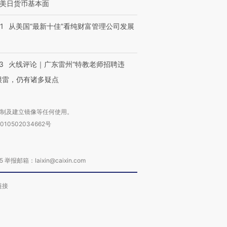
美日货币基本面
1
从美国“最新十佳”看纯财富管理公司发展
3
火线评论｜广东雷州“特教老师招聘违
很雷，仍有诸多疑点
复制及建立镜像等任何使用。
010502034662号
箱：laixin@caixin.com
链接