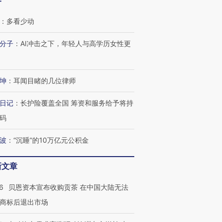
客
：
多看少动
分子
：
AI冲击之下，年轻人与高学历女性更
坤
：
耳闻目睹的几位律师
日记
：
长护险覆盖全国 筹资和服务给予将持
码
波
：
“沉睡”的10万亿元公积金
新文章
6
贝恩资本宣布收购贡茶 在中国大陆无法
商标后退出市场