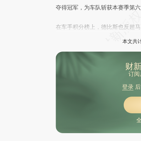
水利部对七省份启动洪水防御Ⅳ级应急响应
夺得冠军，为车队斩获本赛季第六
古巴国家主席谴责美国收紧对古石油封锁
伊朗外长披露谅解备忘录细节：美国承诺不发动战争
SpaceX上市首日涨19% 市值突破2.1万亿美元
在车手积分榜上，德比斯也反超马
“鱼饵添加安眠药”，四川简阳通报：查封涉事场所，对实控人采取刑事强制措施
官方通报“95后男幼师离世”：确认为生前溺水死亡，排除他杀
本文共计
美国防部将部分中国企业列入“中国军事企业清单”，商务部回应
违规收集使用个人信息 去年超千款App等被通报
“张雪机车”获得WSBK艾米利亚-罗马涅站杆位赛第三名
美军称击落多架伊朗无人机
财新
国际油价6月12日显著下跌
订阅
特朗普称打死委内瑞拉“阿拉瓜火车”组织头目
1-1战平波黑 加拿大获队史首个世界杯积分
登录
后
违章作业致4人死亡！事发后迟报谎报，主要负责人被刑拘
2名主播相互辱骂诽谤被行拘 浙江网警最新提示
山东医药大学通报“男子发现学位证无效举报自己”
江苏常州发生直升机降落事故
中央网信办举报中心开设“涉AI应用乱象举报专区”
鸿蒙成为中国第二大智能手机操作系统
严查超员载客、超速行驶等行为 多部门部署务农务工出行安全整治工作
商船渔船“各行其道”，我国辽宁沿海海域实现船舶定线制全覆盖