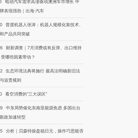
6
电动汽车需求高涨驱动澳洲车市增长 中
牌表现强劲｜出海·汽车
00
普渡机器人张涛：机器人规模化靠技术、
和产品共同突破
跨国走私7万
视线｜HYROX的吸金
视线｜被
56
财新调查｜7月消费或有反弹、出口维持
检体内含3种
术：是什么让中产们甘
泽连斯基密集出访美英 索
度Z世代
 受哪些因素带动？
心“花钱找虐”？
要防空导弹“救急”
育部长拱
42
生态环境法典将施行 最高法明确新旧法
与追责规则
进第四届链博
【商旅对话】华住集团
0
看空消费的“三大误区”
技“链”接产
【特别呈现】寻找100种
CFO：不靠规模取胜，华
【特别呈
有意思的生活方式·第三对
住三大增长引擎是什么？
有意思的
59
中东局势催化东南亚能源焦虑 多国出台
新政加速转型
05
分析｜贝森特操盘稳日元，操作巧思能否