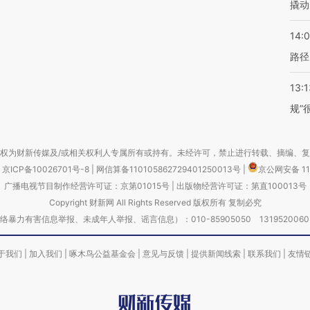
撬动
14:0
路径
13:1
规”
权为财新传媒及/或相关权利人专属所有或持有。未经许可，禁止进行转载、摘编、
京ICP备10026701号-8
|
网信算备110105862729401250013号
|
京公网安备 11
广播电视节目制作经营许可证：京第01015号
|
出版物经营许可证：第直100013号
Copyright 财新网 All Rights Reserved 版权所有 复制必究
害信息举报、未成年人举报、谣言信息）：010-85905050 13195200605 举报邮
于我们
|
加入我们
|
啄木鸟公益基金会
|
意见与反馈
|
提供新闻线索
|
联系我们
|
友情