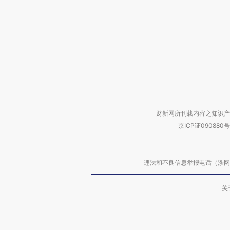
财新网所刊载内容之知识产
京ICP证090880号
违法和不良信息举报电话（涉网络暴力有
关