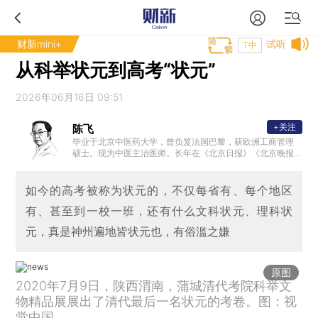
财新mini+
试听
T中
从科举状元到高考“状元”
2026年06月16日 09:51
+关注
陈飞
毕业于北京中医药大学，曾负笈法国巴黎，获欧洲工商管理
硕士。现为中医主治医师。长年在《北京日报》《北京晚报
》等媒体发表有关国学、文化与民俗的专栏文章，为北京戏
曲评论学会副会长。
如今的高考被称为状元的，不仅每省有、每个地区
有、甚至到一校一班，还有什么文科状元、理科状
元，真是神州遍地皆状元也，有俗滥之嫌
原图
2020年7月9日，陕西渭南，蒲城清代考院科举文
物精品展展出了清代最后一名状元的考卷。图：视
觉中国