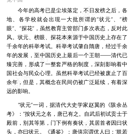
今年的高考已是尘埃落定，不日发榜之后，各
地、各学校就会出现一大批所谓的“状元”、“榜
眼”、“探花”，虽然教育主管部门多次表态，反对此
风。状元、榜眼、探花本来源于中国历史上存在了
千余年的科举考试。科举考试肇自隋唐，经过千余
年的发展，至中国历史上最后一个王朝——清代已
臻完善，形成了一整套严格的制度，深刻影响着中
国社会与民众心理。虽然科举考试已经被废止了百
余年，但是，其概念在民间仍被广泛延续，有着深
远的影响。
“状元”一词，据清代大史学家赵翼的《陔余丛
考》：“按状元之名，唐已有之。自武后初试贡士于
殿前，别其等第，门下例有奏状，其居首者因曰状
头，亦曰状元。《通鉴》：唐僖宗谓优人曰：‘朕若