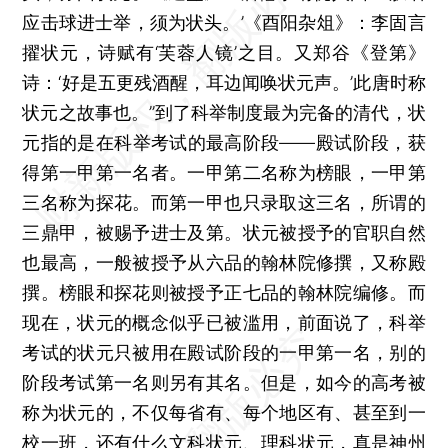
应击球进士举，须为状头。’《酉阳杂俎》：李固言
擢状元，诗赋有‘芙蓉人镜’之目。又郑谷《登第》
诗：‘好是五更残酒醒，耳边闻唤状元声。’此唐时称
状元之故事也。”到了科举制度最为完备的清代，状
元指的是在科举考试的最高阶段——殿试阶段，获
得第一甲第一名者。一甲第二名称为榜眼，一甲第
三名称为探花。而第一甲也只录取这三名，所谓的
三鼎甲，被赐予进士及第。状元被授予的官职自然
也最高，一般被授予从六品的翰林院修撰，又称殿
撰。榜眼和探花则被授予正七品的翰林院编修。而
现在，状元的概念似乎已被滥用，前面说了，科举
考试的状元只被用在殿试阶段的一甲第一名，别的
阶段考试第一名则另有其名。但是，如今的高考被
称为状元的，不仅每省有、每个地区有、甚至到一
校一班，还有什么文科状元、理科状元，真是神州