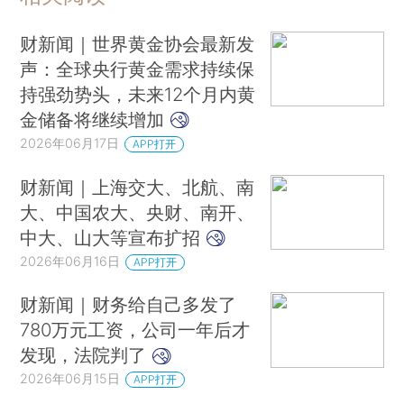
铁路端午假期运输今启动 预计发送旅客8300万人次
最高法发布4件依法惩治渎职犯罪典型案例
财新闻｜世界黄金协会最新发
美媒披露：特朗普可能为世界杯冠军颁奖
声：全球央行黄金需求持续保
持强劲势头，未来12个月内黄
伊媒：3艘伊朗油轮搭载约500万桶原油突破美国海上封锁，通过霍尔木兹海峡
金储备将继续增加
巴基斯坦总理：伊朗将重开霍尔木兹海峡 美国将解除海上封锁
2026年06月17日
APP打开
美联储今年连续第四次宣布维持利率不变
教育部同意：新设立32所本科高校（附名单）
财新闻｜上海交大、北航、南
广东省市场监管局：将持续跟踪山姆总部整改情况
大、中国农大、央财、南开、
中大、山大等宣布扩招
广西玉林网警侦破一起涉世界杯网络赌博推广引流案件
2026年06月16日
APP打开
世界杯期间2名中国公民在墨西哥、美国遭持枪抢劫，外交部再发提醒
骗购、套开、转售麻精药品或涉嫌毒品犯罪 国家卫生健康委最新提醒
财新闻｜财务给自己多发了
美媒爆料：特朗普政府拟收霍尔木兹海峡保护费，推出“贵宾通航证”，由美国海军护航
780万元工资，公司一年后才
发现，法院判了
首尔市长吴世勋 ，被求刑
2026年06月15日
APP打开
国务院印发《实施就业优先战略“十五五”规划》