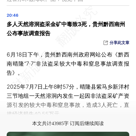
外交部：中方有关举措目的是制止日本“再军事化”和拥核企图
外交部：敦促七国集团切实遵守市场经济规则
外交部回应美伊签署谅解备忘录：平等谈判才是正道
多人天然溶洞盗采金矿中毒致3死，贵州黔西南州
以色列仍未停止军事行动，中方回应
公布事故调查报告
国内成品油价继续下调 加满一箱油能少花20元
分享此文章
被曝检出毒性物质，碧芭宝贝、Babycare、好奇紧急回应
6月18日下午，贵州黔西南州政府网站公布《黔西
新一批625亿元“国补”，本月底前下达
南晴隆“7·7”非法盗采较大中毒和窒息事故调查报
特朗普：禁止伊朗拥有弹道导弹有点“不公平”
告》。
教育部发布全国3196所高等学校名单
2025年7月7日上午8时57分，晴隆县紫马乡新洋村
现货黄金重返4300美元
三节地组一天然溶洞内发生一起因非法盗采矿产资
巴西总统警告特朗普：别来沾边
源引发的较大中毒和窒息事故，造成3人死亡，直
软件“供应链投毒”来势汹汹 国家安全部发布安全提醒
接经济损失40.55万元。
淄博警方通报“男女就餐时与邻桌未成年女生发生肢体冲突”
本文共计43985字 订阅后继续阅读
9人落水7人失踪，宁德福鼎“2·18”较大渔船沉船事故调查报告公布