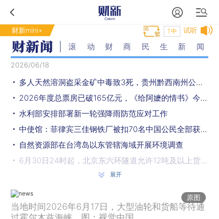
财新mini+
试听
T中
滚动财商民生新闻
2026/06/18
多人天然溶洞盗采金矿中毒致3死，贵州黔西南州公布事故调查报告
2026年度总票房已破165亿元，《给阿嬷的情书》今日全球上映
水利部安排部署新一轮强降雨防范应对工作
中使馆：菲律宾三佳钢铁厂被扣70名中国公民全部获释
自然资源部在台湾岛以东管辖海域开展环境调查
6月30日24时起，北京东六环隧道允许12吨及以上货车通行
展开
北京全市启动防汛四级响应，三预警齐发：暴雨+积水内涝+地质灾害气象风险
强降雨致32人死亡，北京密云养老照料中心暴雨洪水灾害调查评估报告公布
原图
当地时间2026年6月17日，大型油轮和货船等待通
外交部：中方坚决反对美国对台售武的立场是一贯的、明确的
过霍尔木兹海峡。图：视觉中国