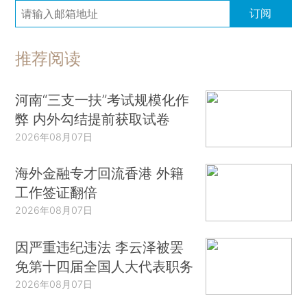
美官员：特朗普已亲自签署美伊谅解备忘录
订阅
伊朗议长：霍尔木兹海峡永远不会回到以前的状态
以色列发动猛烈袭击
推荐阅读
报告称全球13个热点国家饥饿状况持续恶化
晨读荐闻（国内、国际消息26条）
河南“三支一扶”考试规模化作
微信支付打通AI智能体 餐饮团购交易闭环
弊 内外勾结提前获取试卷
光通信企业排队上市 “易中天”或将齐聚港股
2026年08月07日
德勤：上半年港交所新股募资额全球第二
海外金融专才回流香港 外籍
青少年吸食滥用“上头电子烟” 国家禁毒办列管替来他明等16种物质
工作签证翻倍
SpaceX股价三天涨5成 换股收购AI编程独角兽Cursor
2026年08月07日
SHEIN法国巴黎首店折戟 百货公司BHV终止合作
因严重违纪违法 李云泽被罢
免第十四届全国人大代表职务
2026年08月07日