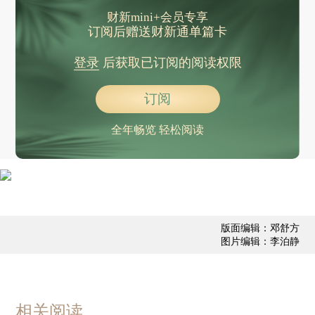
郑钦文止步诺丁汉公开赛第二轮
财新mini+会员专享
C罗六战世界杯，葡萄牙1比1战平刚果（金）
订阅后赠送财新通单篇卡
再相逢仍是经典，英格兰4-2战胜克罗地亚
登录
后获取已订阅的阅读权限
世界杯小组赛首轮收官 哥伦比亚3-1战胜中亚新军乌兹别克斯坦
世界杯明日看点：墨西哥VS韩国，第一支32强或将提前出线
订阅
伊朗外交部：与阿曼基本敲定霍尔木兹海峡管理机制
全年畅览 轻松阅读
两部门紧急预拨1亿元 支持6省（区）应急抢险救灾
在以色列中国工友发生数起工伤、交通事故致死伤，中使馆紧急提醒
张柏芝称签名被假冒，与前经纪人合约系伪造，千万片酬索赔案宣判
官宣：中国裁判马宁将首次主哨世界杯
版面编辑：邓舒方
特朗普：同伊朗的谅解备忘录不是最终协议
图片编辑：李泊静
莫迪与特朗普一年来首次会面：面带微笑握手致意，没有“熊抱”
SpaceX女工程师爆火，本人发声
景区骆驼哀嚎倒地仍被硬拽起拍照，新疆当地文旅：经兽医诊断，该骆驼存在疲劳状态，腿部有擦伤，已责令暂停该项目，督促整改
相关阅读