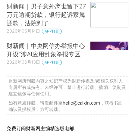
台湾网红“馆长”，多个账号遭永久封禁
财新闻｜男子意外离世留下27
焚香、醉酒、无人值守……河南灵宝足疗店火灾原因披露
万元逾期贷款，银行起诉家属
外交部：威胁中国驻日使领馆安全的恶性事件不断发生
还款，法院判了
外交部：中方决定向伊朗和黎巴嫩提供新一批援助
2026年06月14日
APP打开
外交部：中方已向刚果（金）和非洲联盟提供紧急人道主义援助
财新闻｜中央网信办举报中心
欧盟新一轮对俄制裁新增4家中企，中方：坚决反对欧方在乌克兰危机问题上甩锅推责、污蔑抹黑，将采取一切必要措施坚定维护中企正当权益
开设“涉AI应用乱象举报专区”
国家禁毒办介绍中美禁毒合作情况
2026年06月13日
APP打开
陈志犯罪集团重要骨干成员刘忍被从柬埔寨押解回国
虚构富豪、法师、高官等人设，快手：协助有关部门抓获剧情演绎诈骗犯罪嫌疑人共34名
财新网所刊载内容之知识产权为财新传媒及/或相关权利人
专属所有或持有。未经许可，禁止进行转载、摘编、复制及
造成5名老人死亡，官方披露火灾细节：一起放火案件，楼层住着28名老人，单位没组织疏散，更没有人员进入房间施救
建立镜像等任何使用。
中方在美菲压力下已撤出在黄岩岛安装的所谓“设施”？外交部回应
如有意愿转载，请发邮件至
hello@caixin.com
，获得书面
美方暂缓将DeepSeek等列入出口管制“实体清单”？ 中方回应
确认及授权后，方可转载。
美国、伊朗公布谅解备忘录全文（包含14项条款）
特朗普：同伊朗的谅解备忘录不是最终协议，“如果我不满意，我们将恢复向伊朗投掷炸弹”
免费订阅财新网主编精选版电邮