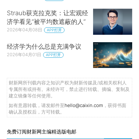
Straub获克拉克奖：让宏观经
济学看见“被平均数遮蔽的人”
2026年04月08日
APP打开
经济学为什么总是充满争议
2026年04月01日
APP打开
财新网所刊载内容之知识产权为财新传媒及/或相关权利人
专属所有或持有。未经许可，禁止进行转载、摘编、复制及
建立镜像等任何使用。
如有意愿转载，请发邮件至
hello@caixin.com
，获得书面
确认及授权后，方可转载。
免费订阅财新网主编精选版电邮