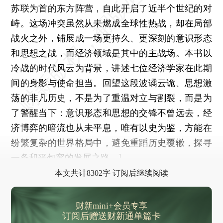
苏联为首的东方阵营，自此开启了近半个世纪的对
峙。这场冲突虽然从未燃成全球性热战，却在局部
战火之外，铺展成一场更持久、更深刻的意识形态
和思想之战，而经济领域是其中的主战场。本书以
冷战的时代风云为背景，讲述七位经济学家在此期
间的身影与使命担当。回望这段波谲云诡、思想激
荡的非凡历史，不是为了重温对立与割裂，而是为
了警醒当下：意识形态和思想的交锋不曾远去，经
济博弈的暗流也从未平息，唯有以史为鉴，方能在
纷繁复杂的世界格局中，避免重蹈历史覆辙，探寻
一条和平包容的发展之路。]
本文共计8302字 订阅后继续阅读
财新mini+会员专享
订阅后赠送财新通单篇卡