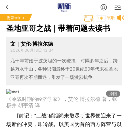
财新mini+
试听
T中
圣地亚哥之战｜带着问题去读书
文｜艾伦·博拉尔德
2026年06月18日 13:34
几十年前始于波茨坦的一次碰撞，时隔多年之后，跨
越万水千山，各种思潮最终于20世纪60年代末在圣地
亚哥再次不期而遇，引发了一场激烈抗争
原图
《冷战时期的经济学家》，艾伦·博拉尔德 著，张
极井 胡宇清 译
[
前记：
“二战”硝烟尚未散尽，世界便迎来了一
场新的冲突，即冷战。以美国为首的西方阵营与以