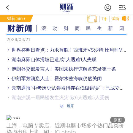
财新mini+
试听
T中
滚动财商民生新闻
2026/06/21
世界杯明日看点：力求首胜！西班牙VS沙特 比利时VS伊朗
湖南麻阳山体滑坡已造成1人遇难1人失联
伊朗外交部发言人：美国未执行谅解备忘录第一条
伊朗军方消息人士：霍尔木兹海峡仍然关闭
云南通报“中考历史试卷被指存在低级错误”：已成立调查组，多人被停职，对命题组组长及成员追责问责
湖南泸溪一居民楼发生火灾 致6人遇难5人受伤
展开
山东通报万福河污染问题：初步调查为污水外溢导致 正应急处理
中疾控：近期中国鼻病毒检测阳性率上升，北方省份上升更迅速
原图
上海，电脑专卖店。近期电脑市场多个热门品类价
国有博物馆每年开放不少于300天，《北京市博物馆条例（草案）》征求意见
格均出现上涨。图：IC photo