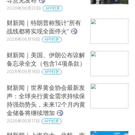
导意见发布
特朗普：若与伊朗不能达成协议 美或收取海峡通行费
2026年06月20日
APP打开
伊朗军方宣布关闭霍尔木兹海峡
以色列代表在联合国会议上咆哮：闭嘴！你个联合国的打工仔，给我出去
财新闻｜特朗普称预计“所有
战线都将实现全面停火”
黎真主党称以色列应对违反停火负“全部责任”
2026年06月19日
APP打开
黎巴嫩军方：以方持续袭击阻挠恢复黎稳定的努力
曾执导《老友记》《生活大爆炸》，导演詹姆斯·伯罗斯去世
财新闻｜美国、伊朗公布谅解
备忘录全文（包含14项条款）
2026年06月18日
APP打开
财新闻｜世界黄金协会最新发
声：全球央行黄金需求持续保
持强劲势头，未来12个月内黄
金储备将继续增加
2026年06月17日
APP打开