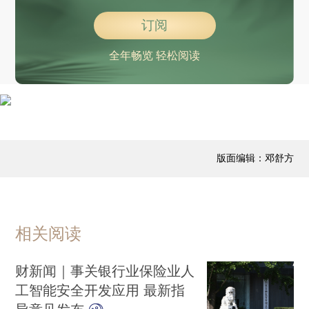
“润A·88888”，被处罚
订阅
上影节金爵奖获奖名单出炉，张颂文获最佳男演员
应急管理部针对安徽、湖北、湖南、贵州启动国家地质灾害四级应急响应
全年畅览 轻松阅读
德国2-1绝杀科特迪瓦，提前一轮锁定小组第一晋级淘汰赛
布罗比、加克波先后双响 荷兰5-1大胜瑞典
驻美大使谢锋代表中国有关方面邀请“赛考斯”再次访华，并向他颁发签证
有个别中国公民被拒绝入境并遭遣返，中使馆发布提醒
版面编辑：邓舒方
部分电脑价格今年涨幅超20%
国网山西在施工中发生土方滑落事故致4人死亡
中国公众6月22日可观测月面“X”状光影奇观
演员张颂文，见义勇为获表彰
相关阅读
梅西家族发表声明，抨击侵犯隐私行为
财新闻｜事关银行业保险业人
特朗普回应在G7峰会上公开宣称“我是老大”：玩笑而已，没想当老大
工智能安全开发应用 最新指
特朗普称意大利总理梅洛尼“求合影”，梅洛尼回应“纯属捏造”，西班牙首相、比利时国防大臣发声