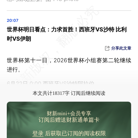
广西升级洪水橙色预警 柳江现2026年第1号洪水
世界杯历史上第1000场比赛，日本4比0胜突尼斯
巴基斯坦总理与巴陆军参谋长已抵达瑞士
世界杯明日看点：力求首胜！西班牙VS沙特 比利
刚果（金）埃博拉确诊病例升至956例
时VS伊朗
美伊谈判代表均已抵达瑞士
分享此文章
Babycare公示纸尿裤甲酰胺检测进展：产品、原料、设备均“未检出”
世界杯第十一日，2026世界杯小组赛第二轮继续
“好奇”纸尿裤公布甲酰胺检测结果，称未检出甲酰胺
进行。
柬埔寨宣布对中国公民免签，中使馆提醒：请来柬中国公民洁身自好
“卡牌大师”马宁首次主哨世界杯比赛，掏了6张黄牌
6月22日 0:00 西班牙VS沙特阿拉伯
美国洛杉矶进入紧急状态
本文共计18317字 订阅后继续阅读
梅洛尼回应特朗普：我的支持率“与特朗普无关”，他应“把注意力放在自己的支持率上”
波兰总统撤销授予泽连斯基的“白鹰勋章”，泽连斯基晒图：已邮寄退还
财新mini+会员专享
订阅后赠送财新通单篇卡
多名中国公民被缅甸警方拘捕，中使馆提醒
1.6吨粽子，被海关查获
登录
后获取已订阅的阅读权限