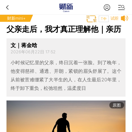
财新mini+
试听
T中
父亲走后，我才真正理解他｜亲历
文｜蒋金晗
2026年06月22日 17:52
小时候记忆里的父亲，终日沉着一张脸。到了晚年，
他变得慈祥、通透、开朗，紧锁的眉头舒展了。这个
从前被苦难绷紧了大半生的人，在人生最后20年里，
终于卸下重负，松弛坦然，温柔度日
原图