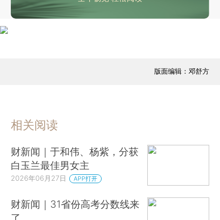
12秒99，吴艳妮获得全国田径锦标赛冠军，以0.01秒优势力压林雨薇
中国公民遇难人数升至8人，委内瑞拉地震已致1430人死亡3238人受伤
中国裁判将首次参加世界杯淘汰赛执裁工作
英格兰5分钟进2球小组头名晋级 克罗地亚胜加纳两队携手出线
黎以美达成框架协议后以军再袭黎南部
版面编辑：邓舒方
特朗普指责伊朗违反停火协议，发文威胁：伊朗或将不复存在
伊朗方面称有更多船只申请通过霍尔木兹海峡
时隔近4个月 沙特重启海湾原油出口终端
相关阅读
巴基斯坦准军事部队遭恐袭 三名安全人员死亡
塞尔维亚总统武契奇表示将在数周后辞职
财新闻｜于和伟、杨紫，分获
日本本州东部附近海域发生5.9级地震 震源深度90公里
白玉兰最佳男女主
2026年06月27日
APP打开
财新闻｜31省份高考分数线来
了