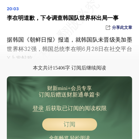
一步之遥，伊朗无缘世界杯32强
美官员称中东地区美军设施未受到重大影响
李在明道歉，下令调查韩国队世界杯出局一事
美军航母“里根”号成“毒窝”，58人涉毒被处分
分享此文章
兰州大学回应教师杨某某论文图表被指有“豆包AI生成”水印
据韩国《朝鲜日报》报道，就韩国队未晋级美加墨
梅西替补登场任意球直接破门，将世界杯进球纪录刷新至19球
世界杯32强，韩国总统李在明6月28日在社交平台
美加墨世界杯32强全部诞生，对阵出炉
X上发帖称，
欧盟回应特朗普关税威胁：坚决捍卫自身权利
本文共计15406字 订阅后继续阅读
韩国队出局，无缘世界杯32强
世界杯32强仅空2席，刚果（金）赢球晋级 韩国无缘淘汰赛
财新mini+会员专享
创纪录，5月户均流量达24.01GB
订阅后赠送财新通单篇卡
环线高铁来了，跑一圈6小时
登录
后获取已订阅的阅读权限
C909商运十周年累计交付186架 占国内支线机队70%
湖北一果园密密麻麻装满171套监控，当地通报
订阅
99米，北京最高摩天轮开放了
全年畅览 轻松阅读