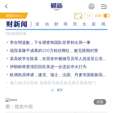
财新mini+
试听
T中
滚动财商民生新闻
2026/06/28
李在明道歉，下令调查韩国队世界杯出局一事
诋毁袁隆平成果的200万粉丝网红，被无限期封禁
某高校学生陈某，在宿舍外被辅导员等人扭送至公安机关，法院：其行为构成欺骗他人吸毒罪，详情披露
伊朗称将更强烈回应美进一步违反停火行为
欧洲热浪肆虐，捷克、瑞士、法国、丹麦等国刷新高温纪录
暴力执法引民怨 美移民与海关执法局又要换掌门
展开
阿里·哈梅内伊的葬礼部分仪式将协调在伊拉克举行
伊朗队队长怒斥国际足联：不公平，也不合理
原图
图：视觉中国
官方通报：涉沃尔玛、永辉超市等知名品牌，抽检不合格